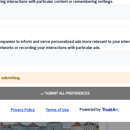
【プライベートツアー】ミュンヘン半日観光｜レジ
【プラ
デンツ宮殿＆旧市街 日本語ガイド付き（午前・午
ンヘン
後/公共交通機関1日券付き）
公共交
ミュンヘン半日プライベート観光ツアー。レジデンツ宮殿
ミュン
と旧市街を日本語ガイド付きで効率よく巡ります。公共交
ク城と
通機関1日乗車券付き＆ホテル発着で安心のミュンヘン観
共交通
光です。
ン観光
65.00 EUR
詳細を見る
月～金曜日(12/24・25・31、1/1、3/26・29を除く)
月～
3時間
3