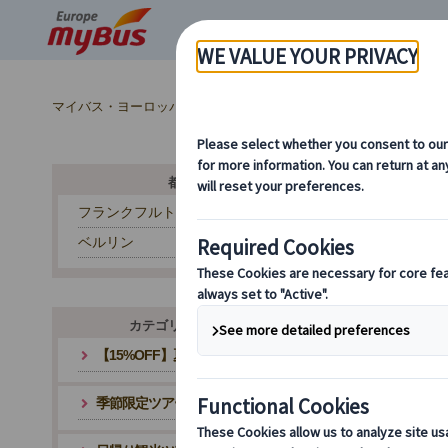
マイバス・ヨーロッパ
ドイツ (28)
ミュンヘン (9)
ツアー
都市から探す
フランクフルト
ベルリン
カテゴリ・テーマから探す
【15%OFF】夏旅応援キャンペーン
季節限定ツアー