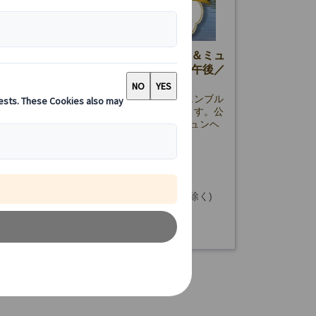
イベートツアー】ニンフェンブルク城＆ミュ
半日観光｜日本語ガイド付き（午前・午後／
通機関1日券付き）
ヘン半日プライベート観光ツアー。ニンフェンブル
旧市街を日本語ガイド付きで効率よく巡ります。公
機関1日乗車券付き＆ホテル発着で安心のミュンヘ
です。
65.00 EUR
詳細を見る
金曜日(12/24・25・31、1/1、3/26・29を除く)
時間