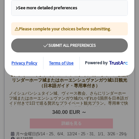
催行確定日
8月8日～14日、16日、19日、20日、25日、27日、9月17日、21
日、22日
🔷
限定プラン:
《8月》
3・17・24・31
《9月》
7・14
【催行最少人数】10名
催行確定日
8月24日、31日
【プライベート】ノイシュバンシュタイン城＆ヴィース教会、
リンダーホーフ城またはホーエンシュヴァンガウ城1日観光
（日本語ガイド・専用車付き）
ノイシュバンシュタイン城、ヴィース教会、さらにリンダーホー
フ城またはホーエンシュヴァンガウ城のいずれか1箇所を日本語ガ
イド付きで1日で巡る贅沢なプライベート観光プラン。専用車で快
適移動、ホテル送迎付きで効率よく世界遺産を満喫できます。
340.00 EUR
詳細を見る
月〜金曜日(5/14・25、6/4、12/24・25・31、1/1、3/26・29を
約11時間
除く）