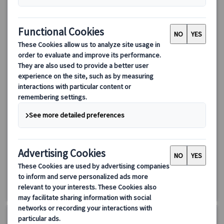
【ミュンヘン発】ノイシュバンシュタイン城ツアー｜リンダー
ホーフ城＆ヴィース教会 世界遺産巡り（日本語ガイド・シャ
トルバス込み）
ミュンヘン発の日帰りバスツアーでドイツの世界遺産を満喫！ノ
イシュバンシュタイン城、リンダーホーフ城、ヴィース教会の入
場付き。オーバーアマガウ散策や、限定プランではリンダーホー
フ城ヴィーナスの洞窟も体験可能。効率よく絶景と名所を巡れる
150.00 EUR
120.00 EUR
充実ツアーです。
5.0
(17件)
詳細を見る
🔶
通常プラン:
約11時間30分
《8～9月》
火・水・木曜日、8/8～10・14～16、9/19～21
《10月》
火・木曜日
《11月》
23・24・26・28~30
《12月》
月・火・木・土・日曜日、12/23・30
《1月》
2・3・4
《2～3月》
火・木・日曜日、2/8
※除外日は空席カレンダーをご覧ください。