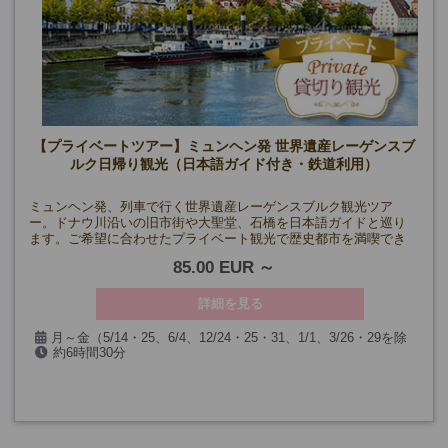
【プライベートツアー】ミュンヘン発 世界遺産レーゲンスブ
ルク日帰り観光（日本語ガイド付き・鉄道利用）
ミュンヘン発、列車で行く世界遺産レーゲンスブルク観光ツア
ー。ドナウ川沿いの旧市街や大聖堂、石橋を日本語ガイドと巡り
ます。ご希望に合わせたプライベート観光で歴史都市を満喫でき
ます。
85.00 EUR
詳細を見る
月～金（5/14・25、6/4、12/24・25・31、1/1、3/26・29を除
約6時間30分
く）