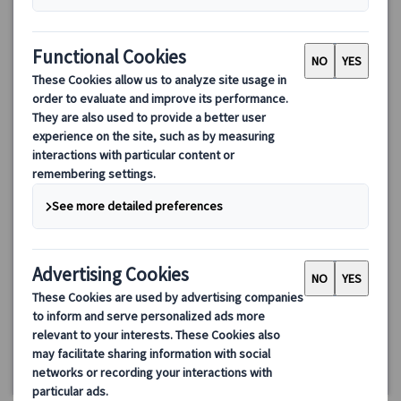
日本語ガイドと巡るバチカン美術館・システィーナ礼拝堂 特
別通路で大聖堂へ直行！
日本語公認ガイドによるバチカン美術館のプライベートツアー。
ミケランジェロの「最後の審判」、特別通路からのサン・ピエト
ロ大聖堂入場など、見どころ満載＆時間を有効活用できる贅沢な
内容です。
140.00 EUR
5.0
(1件)
詳細を見る
月、火、木～土曜日(6/29、8/14・15、12/8・25・26、1/1・
約3時間
6、2/11、3/19・26・27・29を除く)