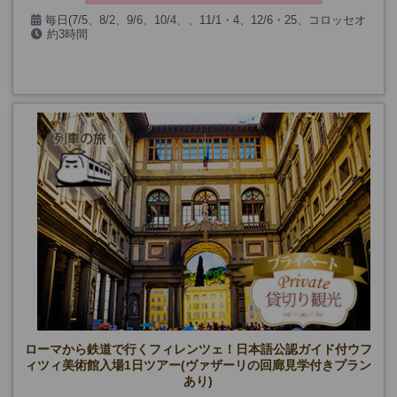
毎日(7/5、8/2、9/6、10/4、、11/1・4、12/6・25、コロッセオ
約3時間
無料開放日を除く)
※1月以降未定
ローマから鉄道で行くフィレンツェ！日本語公認ガイド付ウフ
ィツィ美術館入場1日ツアー(ヴァザーリの回廊見学付きプラン
あり)