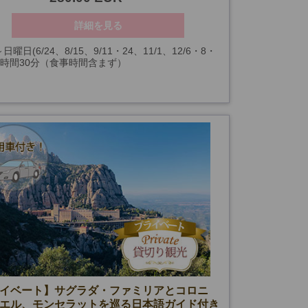
詳細を見る
日曜日(6/24、8/15、9/11・24、11/1、12/6・8・
3時間30分（食事時間含まず）
26、1/6、およびサグラダ･ファミリア閉館日を除く)
イベート】サグラダ・ファミリアとコロニ
エル、モンセラットを巡る日本語ガイド付き