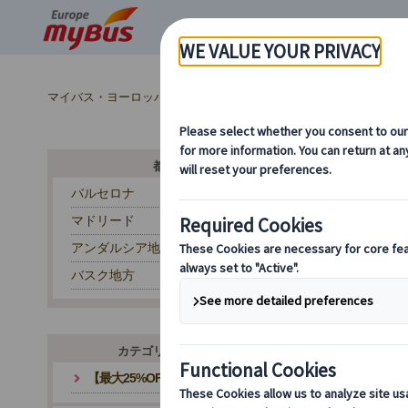
マイバス・ヨーロッパ
スペイン (54)
スペイン 世界遺産 (18
都市から探す
バルセロナ
マドリード
ヨ
アンダルシア地方
バスク地方
カテゴリ・テーマから探す
【最大25%OFF】夏旅応援キャンペーン