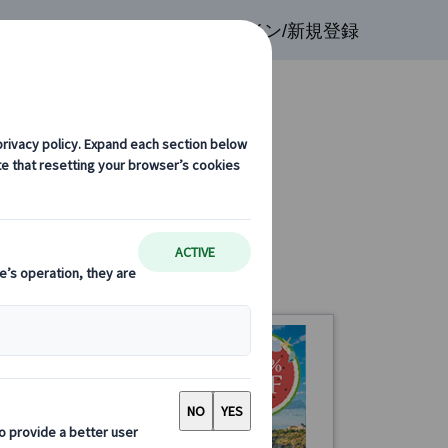
検索
お気に入り
ログイン/新規登録
界遺産
0%
FF