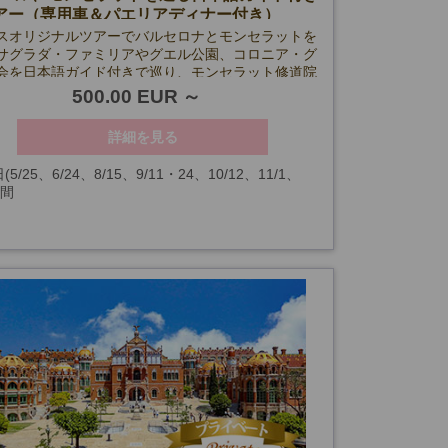
アー（専用車＆パエリアディナー付き）
スオリジナルツアーでバルセロナとモンセラットを
サグラダ・ファミリアやグエル公園、コロニア・グ
会を日本語ガイド付きで巡り、モンセラット修道院
を訪問。締めくくりには本場のシーフードパエリア
500.00 EUR
ーを堪能！
詳細を見る
(5/25、6/24、8/15、9/11・24、10/12、11/1、
時間
・8・24・25・26・31、1/1・6、および見学箇所の
、天候の都合により催行できない場合を除く)