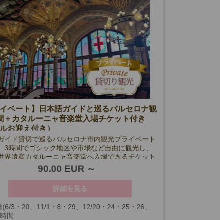
・8・14・22・28・29
・25・26
8・9・15・16・22
15・16・22・23
日は空席カレンダーでご確認ください。
)
小催行人数：2名
イベート】日本語ガイドと巡るバルセロナ観
間＋カタルーニャ音楽堂入場チケット付き
ルお迎え付き）
ガイド貸切で巡るバルセロナ市内観光プライベート
。3時間でゴシック地区や市場など自由に観光し、
世界遺産カタルーニャ音楽堂へ入場できるチケット
ランです。ホテルお迎え付きで安心。
90.00 EUR
詳細を見る
(6/3・20、11/1・8・29、12/20・24・25・26、
3時間
、入場箇所閉館日を除く)