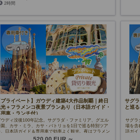
2時間
24・25・31、1/1・6、3/26・29およびグエル公園閉館
日)
最小催行人数：2名
【プライベート】ガウディ建築4大作品制覇｜終日
サグラ
観光＋フラメンコ夜景プランあり（日本語ガイド・
と巡る
専用車・ランチ付）
ガウディ没後100年記念。サグラダ・ファミリア、グエル
サグラ
公園、カサ・ミラ、カサ・バトリョを1日で巡る特別ツア
場を含
ー。日本語ガイド＆専用車で効率よく観光。夜はフラメン
語ガイ
コ＆ライトアップ鑑賞付きプランも選択可能。
チを堪
520.00 EUR