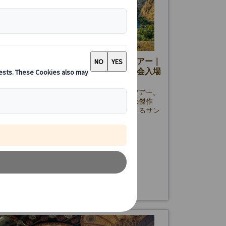
リード発】世界遺産トレド午後観光ツアー｜
望台＆トレド大聖堂、サント・トメ教会入場
語ガイド付き)
ード発！半日で楽しむ世界遺産トレド観光ツアー。
を望む絶景展望台やスペインゴシック建築の傑作
ド大聖堂』、エル・グレコの名作を鑑賞できるサン
メ教会を巡ります。中世の街並みを日本語ガイド付
110.00 EUR
88.00 EUR
率よく満喫！
(10件)
詳細を見る
・金・土・日曜日、及び下記：
5時間
20
10・12・31
・28
・13・19・21
・3・16・17・24・30