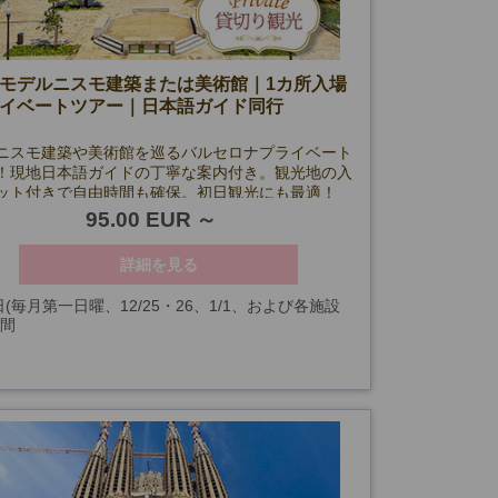
モデルニスモ建築または美術館｜1カ所入場
イベートツアー｜日本語ガイド同行
ニスモ建築や美術館を巡るバルセロナプライベート
！現地日本語ガイドの丁寧な案内付き。観光地の入
ット付きで自由時間も確保。初日観光にも最適！
95.00 EUR
詳細を見る
日(毎月第一日曜、12/25・26、1/1、および各施設
時間
ズ日を除く
事項欄の各施設クローズ日参照)