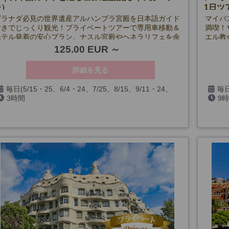
後）
1日ツ
グラナダ必見の世界遺産アルハンブラ宮殿を日本語ガイド
マイバ
付きでじっくり観光！プライベートツアーで専用車移動＆
満喫！
ホテル発着の安心プラン。ナスル宮殿やヘネラリフェを余
エル教
裕を持って見学し、現地解散後もグラナダ観光を満喫でき
と奇岩
125.00 EUR
ます。
ディナ
詳細を見る
毎日(5/15・25、6/4・24、7/25、8/15、9/11・24、
毎日
3時間
9
10/12、11/2、12/6・7・8・24・25・26・31、1/1・2・
12/6
6、2/28、3/25・26・29、およびアルハンブラ宮殿閉館
閉館日
日を除く)