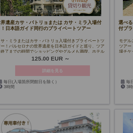
世界遺産カサ・バトリョまたは カサ・ミラ入場付
選べる
き！日本語ガイド同行のプライベートツアー
付プラ
カサ・ミラまたはカサ・バトリョ入場付きプライベートツ
モデル
アー！バルセロナの世界遺産を日本語ガイドと巡り、ツア
ツアー
ー終了までの時間でショッピングやグルメも満喫。ホテル
場チケ
発着で安心、初めての方にも最適です！
125.00 EUR
詳細を見る
毎日(入場箇所閉館日を除く）
毎
3時間
3
クロー
*注意