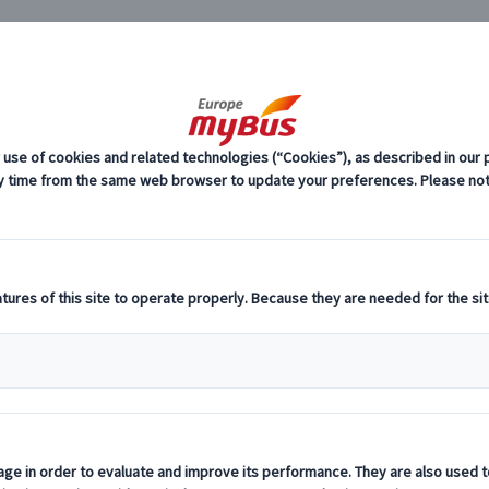
JP
)
スペイン 世
ーロッパ・プライベートツアー
2
O