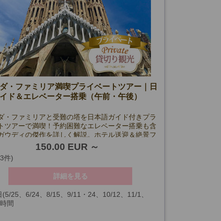
ダ・ファミリア満喫プライベートツアー｜日
イド＆エレベーター搭乗（午前・午後）
ダ・ファミリアと受難の塔を日本語ガイド付きプラ
トツアーで満喫！予約困難なエレベーター搭乗も含
ガウディの傑作を詳しく解説。ホテル送迎＆絶景フ
ポット紹介付きで安心の観光体験をお届けします。
150.00 EUR
(3件)
詳細を見る
(5/25、6/24、8/15、9/11・24、10/12、11/1、
3時間
6・8・25、1/6、およびサグラダ･ファミリア閉館日を