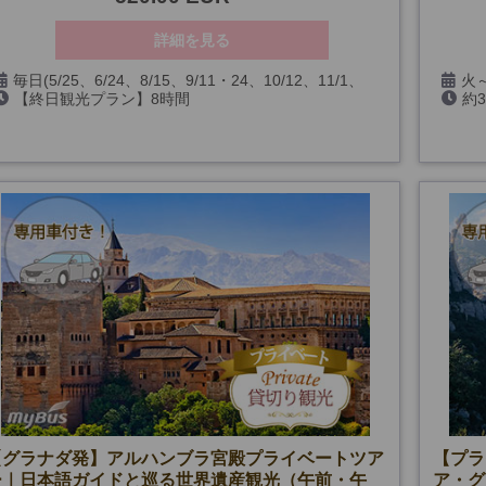
す。
詳細を見る
毎日(5/25、6/24、8/15、9/11・24、10/12、11/1、
火～
【終日観光プラン】8時間
約
12/6・8・24・25・26・31、1/1・6、およびサグラダ・
25・
【フラメンコ・夜景観賞付きプラン】13時間～14時間30
ファミリア閉館日)
分(時期による)
【グラナダ発】アルハンブラ宮殿プライベートツア
【プラ
ー｜日本語ガイドと巡る世界遺産観光（午前・午
ア・グ