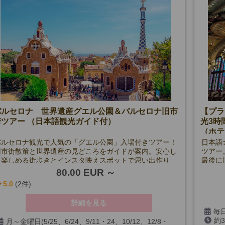

【限定追加催行日プラン】
8/12
12月1
1月11

【午後プラン】
8/23
2月2・
3月2・
最小催行人数：1名
(除外
最
バルセロナ 世界遺産グエル公園＆バルセロナ旧市
【プラ
街ツアー （日本語観光ガイド付）
光3時
（ホテ
バルセロナ観光で人気の「グエル公園」入場付きツアー！
日本語
旧市街散策と世界遺産の見どころをガイドが案内。安心し
ツアー
て楽しめる街歩きとインスタ映えスポットで思い出作り
最後に
を。
付きプ
80.00 EUR
5.0
(2件)
詳細を見る
毎日
約
1/6
月～金曜日(5/25、6/24、9/11・24、10/12、12/8・