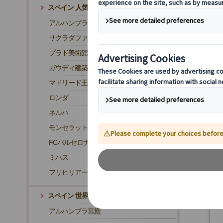
スペイン 人気観光地
アルハンブラ宮殿
サクラダファミリア
プラド美術館
ガウディ建築
マドリード王宮
ロンダ
ネルハ
モンセラット
FCバルセロナ・カンプノウ スタジアム
ミハス
フリヒリアーナ
2
スペイン 世界遺産
アルハンブラ宮殿