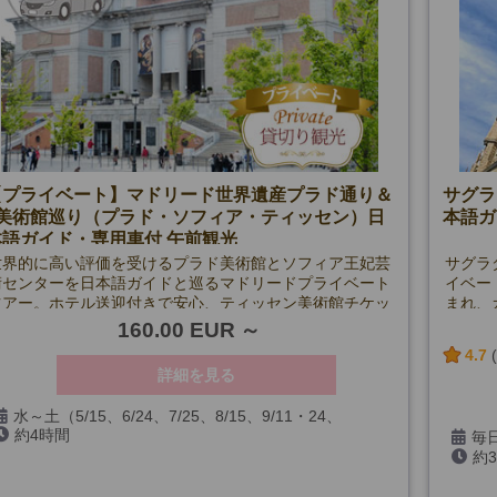
【プライベート】マドリード世界遺産プラド通り＆
サグラ
3美術館巡り（プラド・ソフィア・ティッセン）日
本語ガ
本語ガイド・専用車付 午前観光
世界的に高い評価を受けるプラド美術館とソフィア王妃芸
サグラ
術センターを日本語ガイドと巡るマドリードプライベート
イベー
ツアー。ホテル送迎付きで安心、ティッセン美術館チケッ
まれ、
トも含まれ、芸術の黄金エリアを効率よく満喫できる午前
ォトス
160.00 EUR
観光。
4.7
詳細を見る
水～土（5/15、6/24、7/25、8/15、9/11・24、
約4時間
12/24・25・26・31、1/1・6、3/25・26および入場箇所
毎日
閉館日を除く）
約
12/
除く)