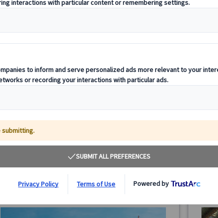
サグラダ・ファミリア入場＋塔エレベーター｜サ
【マド
ン・パウ病院＆ガウディ通り散策付き 日本語ガイ
絶景展
ドツアー（午前/午後）
(日本
サグラダ・ファミリア入場確約・事前予約済み、日本語ガ
マドリ
イド付きツアー。サン・パウ病院やガウディ通りの外観散
タホ川
策も含まれる午前/午後プラン。塔のエレベーターで受難
『トレ
の塔へ登り、バルセロナの街並みを一望。逆さサグラダの
ト・ト
100.00 EUR
75.00 EUR
フォトスポットや地下博物館も楽しめます。
きで効
4.9
(16件)
4.7
詳細を見る
🔴
【午前プラン】
月～金曜日
木
3時間
約
8/8・9・15・16・22・23、9/12・13・19・20・26・
7月6・
7、10/10・11・17・18、12/27、1/2・3
8月3・
(9/11、10/12、12/8・24・25、1/6、およびサグラダ・フ
9月14
ァミリア閉館日を除く)
10月7
11月2