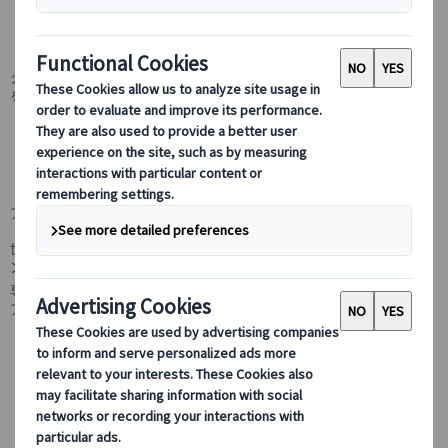
カテゴリーから探す
グラナダ発を中心に、アンダルシア主要都市を効率よく巡るツアー
を掲載しています。
アンダルシア観光ツアー｜グラナダ発 白い村・
ロンダ・アルハンブラ宮殿
アンダルシア地方の人気観光スポットを巡るグラナダ発プライベー
トツアーをご紹介します。
世界遺産アルハンブラ宮殿や白い村ミハス、ロンダなど、南スペイ
ンを代表する名所を日本語ガイド付きで安心して観光できます。
専用車移動のプライベートプラン中心で、自由度の高いアンダルシ
ア旅行を実現します。