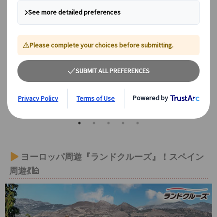
【プライベート】世界遺産アルハン
【グラナダ発マラガ着
ブラ宮殿入場観光 午前/午後（日本
ア白い村ミハス、フリ
語観光ガイド付）
ネルハ 終日プライベ
本語観光ガイド付）
グラナダ
グラナダ
EUR125～
EUR
ヨーロッパ周遊『ランドクルーズ』！スペイン
周遊💃🕌