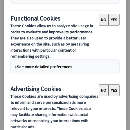
【グラナダ発】アルハンブラ宮殿プライベートツアー｜日本語
ガイドと巡る世界遺産観光（午前・午後）
グラナダ必見の世界遺産アルハンブラ宮殿を日本語ガイド付きで
じっくり観光！プライベートツアーで専用車移動＆ホテル発着の
安心プラン。ナスル宮殿やヘネラリフェを余裕を持って見学し、
現地解散後もグラナダ観光を満喫できます。
125.00 EUR
詳細を見る
毎日(5/15・25、6/4・24、7/25、8/15、9/11・24、10/12、
3時間
11/2、12/6・7・8・24・25・26・31、1/1・2・6、2/28、3/25・
26・29、およびアルハンブラ宮殿閉館日を除く)