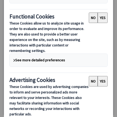
【グラナダ発】アルハンブラ宮殿プライベートツアー｜日本語
ガイドと巡る世界遺産観光（午前・午後）
グラナダ必見の世界遺産アルハンブラ宮殿を日本語ガイド付きで
じっくり観光！プライベートツアーで専用車移動＆ホテル発着の
安心プラン。ナスル宮殿やヘネラリフェを余裕を持って見学し、
現地解散後もグラナダ観光を満喫できます。
125.00 EUR
詳細を見る
毎日(5/15・25、6/4・24、7/25、8/15、9/11・24、10/12、
3時間
11/2、12/6・7・8・24・25・26・31、1/1・2・6、2/28、3/25・
26・29、およびアルハンブラ宮殿閉館日を除く)