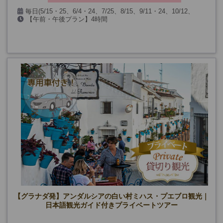
毎日(5/15・25、6/4・24、7/25、8/15、9/11・24、10/12、
【午前・午後プラン】4時間
11/2、12/6・7・8・24・25・26・31、1/1・2・6、2/28、3/25・
【1日プラン】7時間半
26・29を除く(1日プランは入場箇所閉館日も除く)
【グラナダ発】アンダルシアの白い村ミハス・プエブロ観光｜
日本語観光ガイド付きプライベートツアー