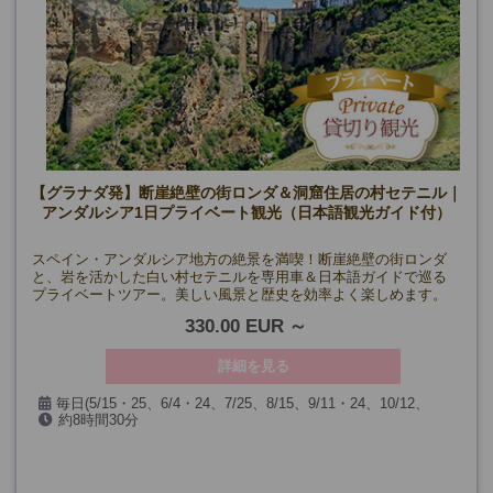
【グラナダ発】断崖絶壁の街ロンダ＆洞窟住居の村セテニル｜
アンダルシア1日プライベート観光（日本語観光ガイド付）
スペイン・アンダルシア地方の絶景を満喫！断崖絶壁の街ロンダ
と、岩を活かした白い村セテニルを専用車＆日本語ガイドで巡る
プライベートツアー。美しい風景と歴史を効率よく楽しめます。
330.00 EUR
詳細を見る
毎日(5/15・25、6/4・24、7/25、8/15、9/11・24、10/12、
約8時間30分
11/2、12/6・7・8・24・25・26・31、1/1・2・6・24、2/28、
3/25・26・29を除く)