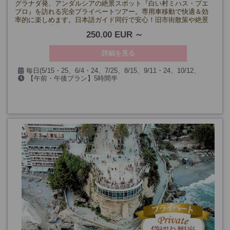
グラナダ発、アンダルシアの絶景スポット『白い村ミハス・プエ
ブロ』を訪れる完全プライベートツアー。専用車移動で快適＆効
率的に楽しめます。日本語ガイド同行で安心！旧市街散策や絶景
スポットを満喫できる一時をお届けします。
250.00 EUR
詳細を見る
毎日(5/15・25、6/4・24、7/25、8/15、9/11・24、10/12、
【午前・午後プラン】5時間半
11/2、12/6・7・8・24・25・26・31、1/1・2・6、2/28、3/25・
【1日プラン】7時間半
26・29を除く)