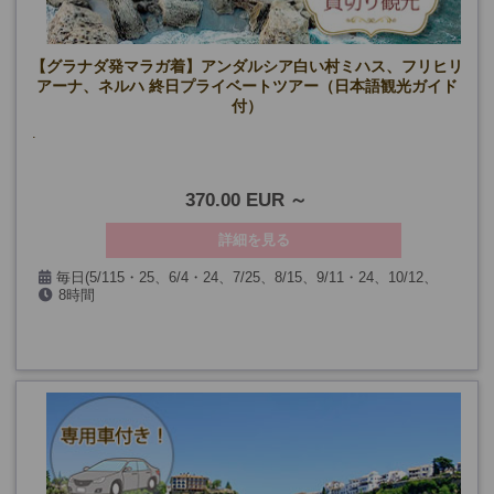
【グラナダ発マラガ着】アンダルシア白い村ミハス、フリヒリ
アーナ、ネルハ 終日プライベートツアー（日本語観光ガイド
付）
.
370.00 EUR
詳細を見る
毎日(5/115・25、6/4・24、7/25、8/15、9/11・24、10/12、
8時間
11/2、12/6・7・8・24・25・26・31、1/1・2・6、2/28、3/25・
26・29を除く)