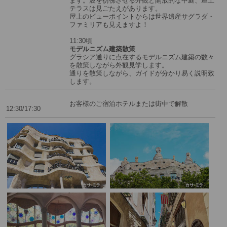
ます。波を彷彿させる外観と開放的な中庭、屋上
テラスは見ごたえがあります。
屋上のビューポイントからは世界遺産サグラダ・
ファミリアも見えますよ！
11:30頃
モデルニズム建築散策
グラシア通りに点在するモデルニズム建築の数々
を散策しながら外観見学します。
通りを散策しながら、ガイドが分かり易く説明致
します。
お客様のご宿泊ホテルまたは街中で解散
12:30/17:30