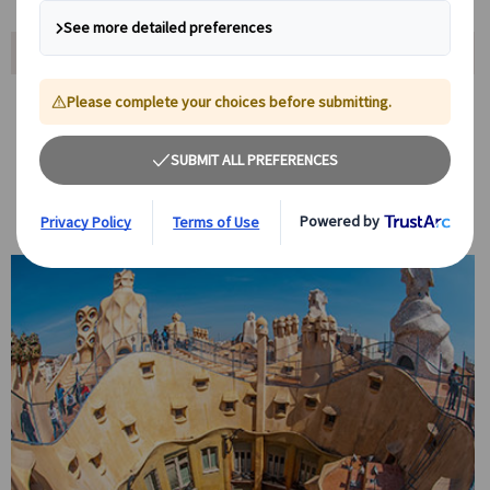
ツアーポイント
ガウディ建築の象徴を選んで観光
世界遺産の
「カサ・バトリョ」または「カサ・ミラ」からお好きな1
カ所を選んで入場見学。
内部では、日本語ガイドがガウディ建築の魅力を詳しく解説します。
「カサ・バトリョ」の青を基調とした華やかな装飾や、「カサ・ミ
ラ」の波打つ屋根と屋上庭園はどちらも一見の価値あり。