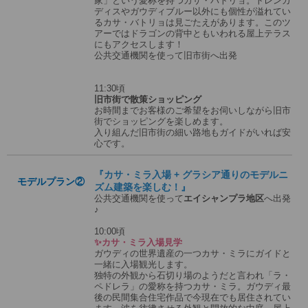
家」という愛称を持つカサ・バトリョ。トレンカ
ディスやガウディブルー以外にも個性が溢れてい
るカサ・バトリョは見ごたえがあります。このツ
アーではドラゴンの背中ともいわれる屋上テラス
にもアクセスします！
公共交通機関を使って旧市街へ出発
11:30頃
旧市街で散策ショッピング
お時間までお客様のご希望をお伺いしながら旧市
街でショッピングを楽しめます。
入り組んだ旧市街の細い路地もガイドがいれば安
心です。
『カサ・ミラ入場 + グラシア通りのモデルニ
モデルプラン②
ズム建築を楽しむ！』
公共交通機関を使って
エイシャンプラ地区
へ出発
♪
10:00頃
✨カサ・ミラ入場見学
ガウディの世界遺産の一つカサ・ミラにガイドと
一緒に入場観光します。
独特の外観から石切り場のようだと言われ「ラ・
ペドレラ」の愛称を持つカサ・ミラ。ガウディ最
後の民間集合住宅作品で今現在でも居住されてい