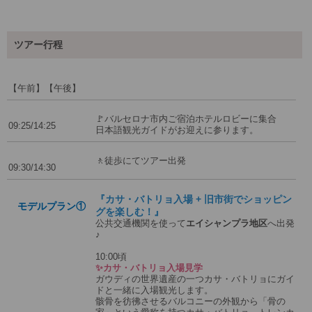
ツアー行程
【午前】【午後】
🚩バルセロナ市内ご宿泊ホテルロビーに集合
09:25/14:25
日本語観光ガイドがお迎えに参ります。
🚶徒歩にてツアー出発
09:30/14:30
『カサ・バトリョ入場 + 旧市街でショッピン
モデルプラン①
グを楽しむ！』
公共交通機関を使って
エイシャンプラ地区
へ出発
♪
10:00頃
✨カサ・バトリョ入場見学
ガウディの世界遺産の一つカサ・バトリョにガイ
ドと一緒に入場観光します。
骸骨を彷彿させるバルコニーの外観から「骨の