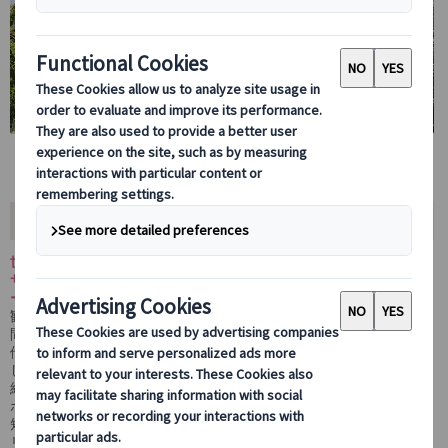
ツアー内容
世界遺産であるガウディ建築の中から、「カサ・ミラ」または「カ
サ・バトリョ」を選んで内部見学ができる贅沢なプライベートツア
ー！
観光後は、旧市街でのショッピングや地元グルメを満喫する自由時
間を楽しめます。
他のお客様と一緒になることがないため、気兼ねなく、ゆったりと
したペースで観光が可能。
経験豊富な
日本語ガイドが同行
し、現地の知識や情報をしっかりサ
ポートするので、スペイン語がわからなくても安心です。
短時間でバルセロナの魅力をぎゅっと詰め込んだ、初めての方にも
リピーターにもおすすめのツアーです。