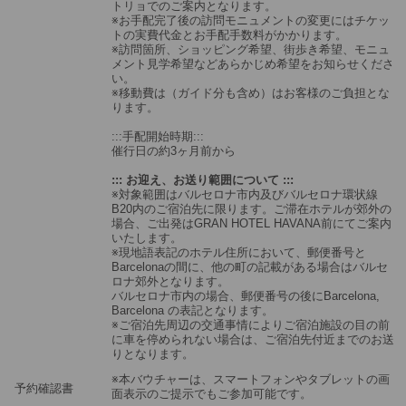
トリョでのご案内となります。
※お手配完了後の訪問モニュメントの変更にはチケッ
トの実費代金とお手配手数料がかかります。
※訪問箇所、ショッピング希望、街歩き希望、モニュ
メント見学希望などあらかじめ希望をお知らせくださ
い。
※移動費は（ガイド分も含め）はお客様のご負担とな
ります。
:::手配開始時期:::
催行日の約3ヶ月前から
::: お迎え、お送り範囲について :::
※対象範囲はバルセロナ市内及びバルセロナ環状線
B20内のご宿泊先に限ります。ご滞在ホテルが郊外の
場合、ご出発はGRAN HOTEL HAVANA前にてご案内
いたします。
※現地語表記のホテル住所において、郵便番号と
Barcelonaの間に、他の町の記載がある場合はバルセ
ロナ郊外となります。
バルセロナ市内の場合、郵便番号の後にBarcelona,
Barcelona の表記となります。
※ご宿泊先周辺の交通事情によりご宿泊施設の目の前
に車を停められない場合は、ご宿泊先付近までのお送
りとなります。
※本バウチャーは、スマートフォンやタブレットの画
予約確認書
面表示のご提示でもご参加可能です。