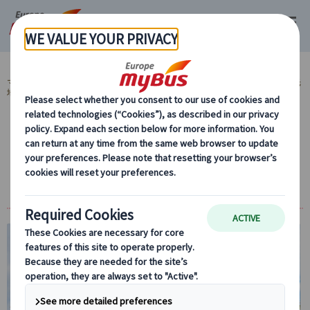
マイバス・ヨーロッパ
スペイン (54)
バルセロナ (29)
スペイン 人気観光
地 (15)
世界遺産カサ・バトリョまたは カサ・ミラ入
場付き！日本語ガイド同行のプライベートツ
アー