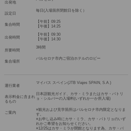
ツアーコード
MGM2PMG
出発地
毎日(入場箇所閉館日を除く）
設定日
※料金：大人・子供2歳以上共通
【午前】09:25
集合時間
【午後】14:25
【午前】09:30
出発時間
【午後】14:30
3時間
所要時間
バルセロナ市内ご宿泊ホテルのロビー
集合場所
マイバス スペイン(JTB Viajes SPAIN, S.A.)
運行業者
日本語観光ガイド、カサ・ミラまたはカサ・バトリ
表示料金に含まれ
ョ・シルバーの入場料(いずれか一か所入場)
るもの
※観光および見学箇所はバルセロナ市内限定となりま
ご案内
す。
※お申し込み時にカサ・ミラ、カサ・バトリョのいず
れかご希望をお知らせください。
※12/25はカサ・ミラが閉館となります為、カサ・バ