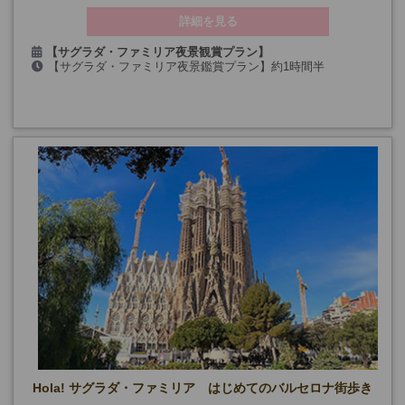
詳細を見る
【サグラダ・ファミリア夜景観賞プラン】
【サグラダ・ファミリア夜景鑑賞プラン】約1時間半
月～金曜日(5/25、6/24、9/11・24、10/12、12/8・24・25・31、
【バル巡り＋旧市街散策＋サグラダ・ファミリア夜景プラン】約
1/1・6、3/26・29を除く)
4時間
【バル巡り＋旧市街散策＋サグラダ・ファミリア夜景プラン】
《10月まで》月・水・金曜日(4/3・6、5/1・25、6/24、9/11、
10/12を除く)
《11月～》月～金曜日(12/8・24・25・31、1/1・6、3/26・29を除
く)
Hola! サグラダ・ファミリア はじめてのバルセロナ街歩き