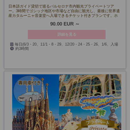
日本語ガイド貸切で巡るバルセロナ市内観光プライベートツア
ー。3時間でゴシック地区や市場など自由に観光し、最後に世界遺
産カタルーニャ音楽堂へ入場できるチケット付きプランです。ホ
テルお迎え付きで安心。
90.00 EUR
詳細を見る
毎日(6/3・20、11/1・8・29、12/20・24・25・26、1/6、入場
約3時間
箇所閉館日を除く)