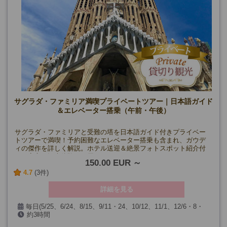
サグラダ・ファミリア満喫プライベートツアー｜日本語ガイド
＆エレベーター搭乗（午前・午後）
サグラダ・ファミリアと受難の塔を日本語ガイド付きプライベー
トツアーで満喫！予約困難なエレベーター搭乗も含まれ、ガウデ
ィの傑作を詳しく解説。ホテル送迎＆絶景フォトスポット紹介付
きで安心の観光体験をお届けします。
150.00 EUR
4.7
(3件)
詳細を見る
毎日(5/25、6/24、8/15、9/11・24、10/12、11/1、12/6・8・
約3時間
25、1/6、およびサグラダ･ファミリア閉館日を除く)