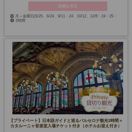
詳細を見る
月～金曜日(5/25、6/24、9/11・24、10/12、12/8・24・25・
2時間
31、1/1・6、3/26・29およびグエル公園閉館日)
最小催行人数：2名
【プライベート】日本語ガイドと巡るバルセロナ観光3時間＋
カタルーニャ音楽堂入場チケット付き（ホテルお迎え付き）