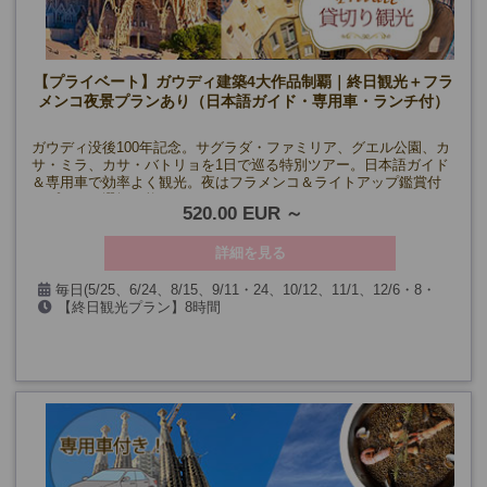
【プライベート】ガウディ建築4大作品制覇｜終日観光＋フラ
メンコ夜景プランあり（日本語ガイド・専用車・ランチ付）
ガウディ没後100年記念。サグラダ・ファミリア、グエル公園、カ
サ・ミラ、カサ・バトリョを1日で巡る特別ツアー。日本語ガイド
＆専用車で効率よく観光。夜はフラメンコ＆ライトアップ鑑賞付
きプランも選択可能。
520.00 EUR
詳細を見る
毎日(5/25、6/24、8/15、9/11・24、10/12、11/1、12/6・8・
【終日観光プラン】8時間
24・25・26・31、1/1・6、およびサグラダ・ファミリア閉館日)
【フラメンコ・夜景観賞付きプラン】13時間～14時間30分(時期
による)