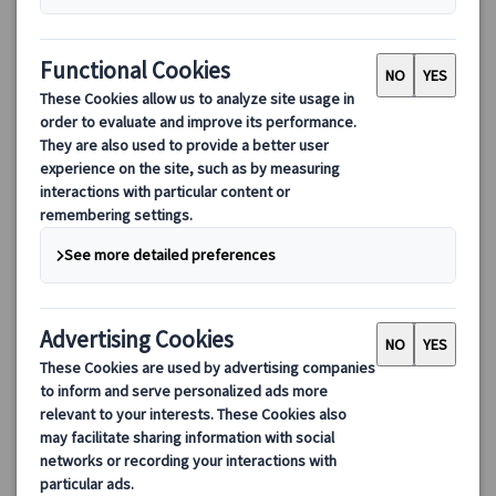
サグラダ・ファミリア入場＋塔エレベーター｜サン・パウ病院
＆ガウディ通り散策付き 日本語ガイドツアー（午前/午後）
サグラダ・ファミリア入場確約・事前予約済み、日本語ガイド付
きツアー。サン・パウ病院やガウディ通りの外観散策も含まれる
午前/午後プラン。塔のエレベーターで受難の塔へ登り、バルセロ
ナの街並みを一望。逆さサグラダのフォトスポットや地下博物館
100.00 EUR
75.00 EUR
も楽しめます。
4.9
(16件)
詳細を見る
🔴
【午前プラン】
月～金曜日
3時間
8/8・9・15・16・22・23、9/12・13・19・20・26・27、10/10・
11・17・18、12/27、1/2・3
(9/11、10/12、12/8・24・25、1/6、およびサグラダ・ファミリア