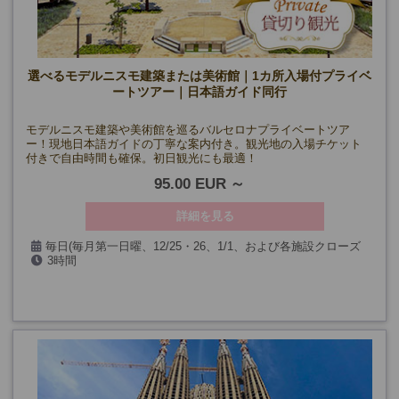
選べるモデルニスモ建築または美術館｜1カ所入場付プライベ
ートツアー｜日本語ガイド同行
モデルニスモ建築や美術館を巡るバルセロナプライベートツア
ー！現地日本語ガイドの丁寧な案内付き。観光地の入場チケット
付きで自由時間も確保。初日観光にも最適！
95.00 EUR
詳細を見る
毎日(毎月第一日曜、12/25・26、1/1、および各施設クローズ
3時間
日を除く
*注意事項欄の各施設クローズ日参照)