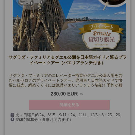
サグラダ・ファミリア＆グエル公園を日本語ガイドと巡るプラ
イベートツアー（パエリアランチ付き）
サグラダ・ファミリアのエレベーター搭乗やグエル公園入場を含
むバルセロナのプライベートツアー。専用車と日本語ガイドで快
適に観光。締めくくりには絶品パエリアランチを堪能！予約が難
しいスポットもスムーズに訪問できます。
280.00 EUR
詳細を見る
火～日曜日(6/24、8/15、9/11・24、11/1、12/6・8・25・26、
約3時間30分（食事時間含まず）
1/6、およびサグラダ･ファミリア閉館日を除く)