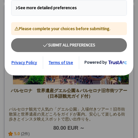
閉館日を除く)
🟡
【限定追加催行日プラン】
8/12
🔵
【午後プラン】
8/23
最小催行人数：1名
バルセロナ 世界遺産グエル公園＆バルセロナ旧市街ツアー
（日本語観光ガイド付）
バルセロナ観光で人気の「グエル公園」入場付きツアー！旧市街
散策と世界遺産の見どころをガイドが案内。安心して楽しめる街
歩きとインスタ映えスポットで思い出作りを。
80.00 EUR
5.0
(2件)