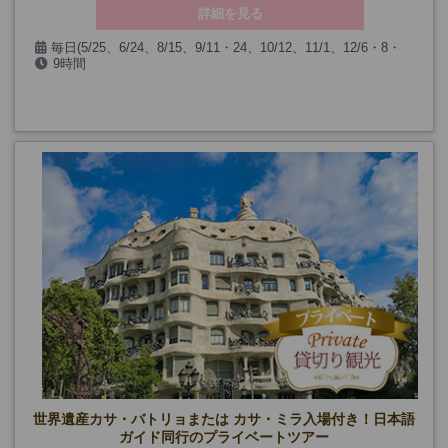
詳細を見る
毎日(5/25、6/24、8/15、9/11・24、10/12、11/1、12/6・8・
9時間
24・25・26・31、1/1・6、および見学箇所の閉館日、天候の都合
により催行できない場合を除く)
世界遺産カサ・バトリョまたは カサ・ミラ入場付き！日本語
ガイド同行のプライベートツアー