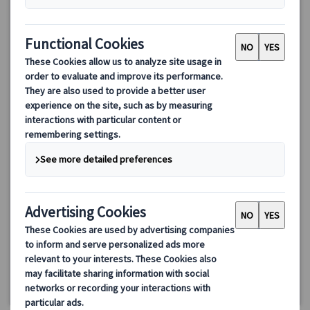
サグラダ・ファミリア入場＋塔エレベーター｜サン・パウ病院
＆ガウディ通り散策付き 日本語ガイドツアー（午前/午後）
サグラダ・ファミリア入場確約・事前予約済み、日本語ガイド付
きツアー。サン・パウ病院やガウディ通りの外観散策も含まれる
午前/午後プラン。塔のエレベーターで受難の塔へ登り、バルセロ
ナの街並みを一望。逆さサグラダのフォトスポットや地下博物館
100.00 EUR
75.00 EUR
も楽しめます。
4.9
(16件)
詳細を見る
🔴
【午前プラン】
月～金曜日
3時間
8/8・9・15・16・22・23、9/12・13・19・20・26・27、10/10・
11・17・18、12/27、1/2・3
(9/11、10/12、12/8・24・25、1/6、およびサグラダ・ファミリア
閉館日を除く)