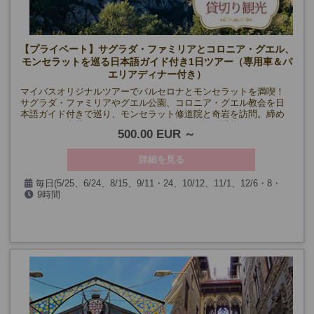
【プライベート】サグラダ・ファミリアとコロニア・グエル、
モンセラットを巡る日本語ガイド付き1日ツアー（専用車＆パ
エリアディナー付き）
マイバスオリジナルツアーでバルセロナとモンセラットを満喫！
サグラダ・ファミリアやグエル公園、コロニア・グエル教会を日
本語ガイド付きで巡り、モンセラット修道院と奇岩を訪問。締め
くくりには本場のシーフードパエリアディナーを堪能！
500.00 EUR
詳細を見る
毎日(5/25、6/24、8/15、9/11・24、10/12、11/1、12/6・8・
9時間
24・25・26・31、1/1・6、および見学箇所の閉館日、天候の都合
により催行できない場合を除く)