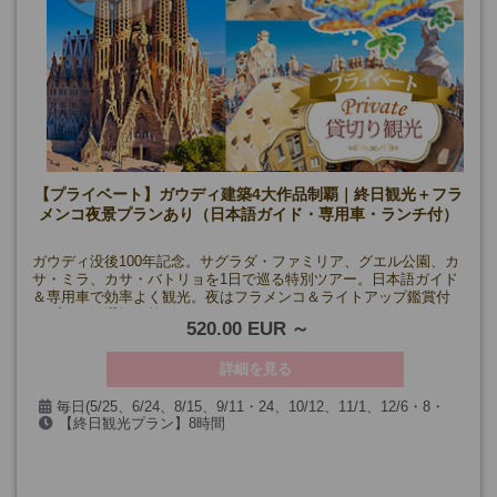
【プライベート】ガウディ建築4大作品制覇｜終日観光＋フラ
メンコ夜景プランあり（日本語ガイド・専用車・ランチ付）
ガウディ没後100年記念。サグラダ・ファミリア、グエル公園、カ
サ・ミラ、カサ・バトリョを1日で巡る特別ツアー。日本語ガイド
＆専用車で効率よく観光。夜はフラメンコ＆ライトアップ鑑賞付
きプランも選択可能。
520.00 EUR
詳細を見る
毎日(5/25、6/24、8/15、9/11・24、10/12、11/1、12/6・8・
【終日観光プラン】8時間
24・25・26・31、1/1・6、およびサグラダ・ファミリア閉館日)
【フラメンコ・夜景観賞付きプラン】13時間～14時間30分(時期
による)