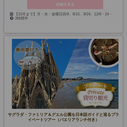
詳細を見る
【10月まで】月・水・金曜日(6/9、8/15、9/24、12/8・24・
2時間半
26・31を除く)
【11月～】月～土曜日(12/8・24・25・26・31、1/1・6、3/26・
29を除く)
催行確定日
サグラダ・ファミリア＆グエル公園を日本語ガイドと巡るプラ
イベートツアー（パエリアランチ付き）