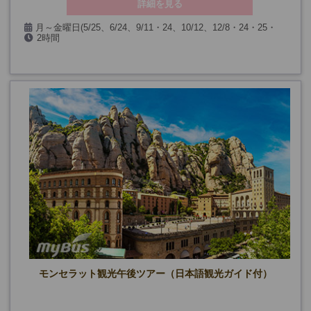
詳細を見る
月～金曜日(5/25、6/24、9/11・24、10/12、12/8・24・25・
2時間
31、1/1・6、3/26・29およびグエル公園閉館日)
最小催行人数：2名
モンセラット観光午後ツアー（日本語観光ガイド付）