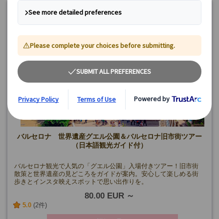
🟡
【限定追加催行日プラン】
8/12
🔵
【午後プラン】
8/23
最小催行人数：1名
バルセロナ 世界遺産グエル公園＆バルセロナ旧市街ツアー
（日本語観光ガイド付）
バルセロナ観光で人気の「グエル公園」入場付きツアー！旧市街
散策と世界遺産の見どころをガイドが案内。安心して楽しめる街
歩きとインスタ映えスポットで思い出作りを。
80.00 EUR
5.0
(2件)