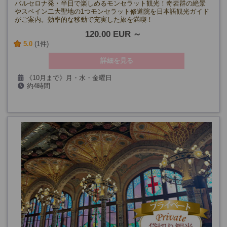
バルセロナ発・半日で楽しめるモンセラット観光！奇岩群の絶景
やスペイン二大聖地の1つモンセラット修道院を日本語観光ガイド
がご案内。効率的な移動で充実した旅を満喫！
120.00 EUR
5.0
(1件)
詳細を見る
《10月まで》月・水・金曜日
約4時間
(5/25、6/24、9/11、10/12及び天候の都合により催行できない場
合を除く)
《11月～》※空席カレンダーをご覧ください
最小催行人数：
《10月まで》6名様
《11月～》4名様
催行確定