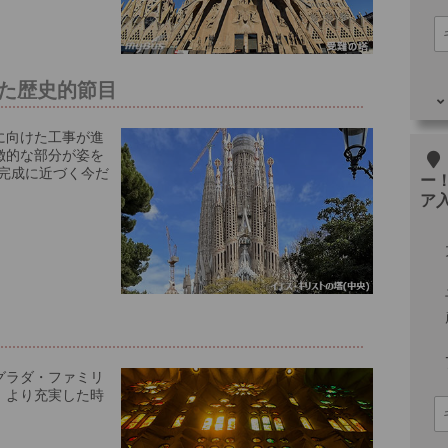
けた歴史的節目
成に向けた工事が進
その
徴的な部分が姿を
完成に近づく今だ
ー
ア
グラダ・ファミリ
、より充実した時