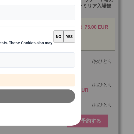
レベーター付き世界遺産サグラダ・ファミリア入場観
（日本語観光ガイド付）
【25%OFF】当サイトが最安値！夏旅
75.00 EUR
応援キャンペーン
期間:2026年7月2日~2026年9月30日
大人(11歳以上)
100.00 EUR
おひとり
75.00 EUR
子供（7歳～10
85.00 EUR
おひとり
60.00 EUR
歳）
7歳未満
25.00 EUR
おひとり
予約する