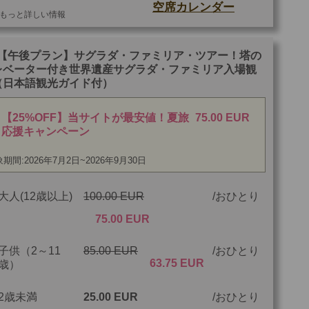
空席カレンダー
もっと詳しい情報
他
ご参加可能な年齢
7 歳以上
【午後プラン】サグラダ・ファミリア・ツアー！塔の
レベーター付き世界遺産サグラダ・ファミリア入場観
最少催行人数
1
（日本語観光ガイド付）
ツアーコード
MBM7W
【25%OFF】当サイトが最安値！夏旅
75.00 EUR
応援キャンペーン
期間:2026年7月2日~2026年9月30日
大人(12歳以上)
100.00 EUR
おひとり
75.00 EUR
子供（2～11
85.00 EUR
おひとり
63.75 EUR
歳）
2歳未満
25.00 EUR
おひとり