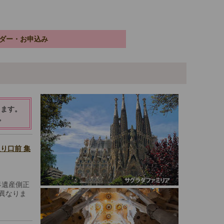
ダー・お申込み
ります。
。
り口前 集
"世界遺産側正
異なりま