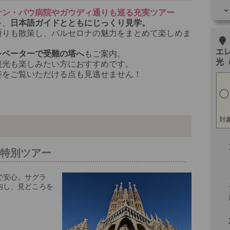
サン・パウ病院やガウディ通りも巡る充実ツアー
を、
日本語ガイドとともにじっくり見学。
通りも散策し、バルセロナの魅力をまとめて楽しめま
その
エ
レベーターで受難の塔へ
もご案内。
光
観光も楽しみたい方におすすめです。
姿をご覧いただける点も見逃せません！
対象
た特別ツアー
で安心。サグラ
内し、見どころを