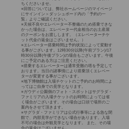
ちくださいませ。
※回答については、弊社ホームページのマイページ
にサインイン＞ダッシュボード内の「予約の一
覧」よりご確認ください。
※天候不良やエレベーター不整備のため搭乗できな
かった場合は、エレベーター代金相当のお土産屋
のクーポンをお渡しします。（エレベーターチケ
ット代金の返金はございません。）
※エレベーター搭乗時間は予約状況によって変動す
る事がございます。12時30分以降(午前プラン)/17
時30分以降(午後プラン)の場合もございます。午後
にご予定のある方はご注意ください。
※搭乗するエレベーターは通常受難の塔を予定して
おります。当日の諸事情により搭乗頂くエレベー
ターが変更する事がございます。
※地下博物館は入場チケットのご予約のお時間によ
ってはご自身での見学となります。
※ガウディ公園側のフォト・スポットはサグラダ・
ファミリアの入場チケットのお時間によっては省
く場合がございます。その場合は口頭で場所のご
案内をさせて頂きます。
※サグラダ・ファミリアは公式行事等による急な閉
館で、内部見学ができない場合があります。入場
不可の場合は外観見学となります。 また、その場
合の返金はございません。