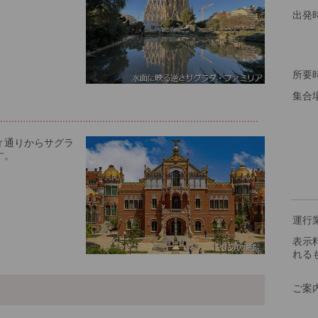
出発
所要
集合
ィ通りからサグラ
す。
運行
表示
れる
ご案