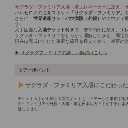
サグラダ・ファミリア入場＋塔エレベーターに加え、
バルセロナの必見スポット
「サグラダ・ファミリア」
さらに、
世界遺産サン・パウ病院（外観）
やガウディ
す。
入手困難な
入場チケット付き
で、聖堂内部に加え、
エ
サグラダ・ファミリアをしっかり理解しながら、周辺
現在は完成に向けた重要な節目を迎えており、最新の
▶ サグラダファミリアの詳しい解説はこちら
ツアーポイント
サグラダ・ファミリア入場にこだわっ
チケット入手が困難な人気スポットも、ツアーなら事前手配
ダ・ファミリアの外観・内部・塔を日本語ガイドが丁寧に案
逃しません。