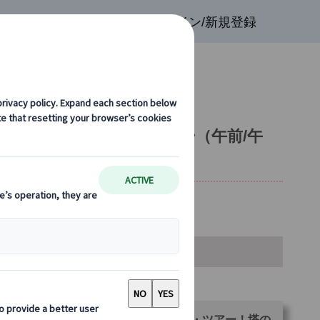
検索
お気に入り
ログイン/新規登録
付き 日本語ガイドツアー（午前/午
金・空席カレンダー・お申込み
ランをお選びください。
【午前プラン】サグラダ・ファミリア・ツアー！塔の