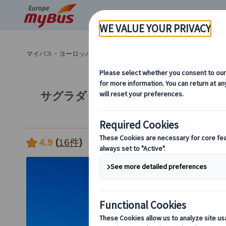
マイバス・ヨーロッパ
スペイン (54)
バルセロナ (29)
【最大
サグラダ・ファミリア入場＋塔エレ
(
)
4.9
16件