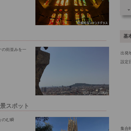
その
望
基
ナの街並みを一
出発
設定
絶景スポット
をのむ瞬
。
集合