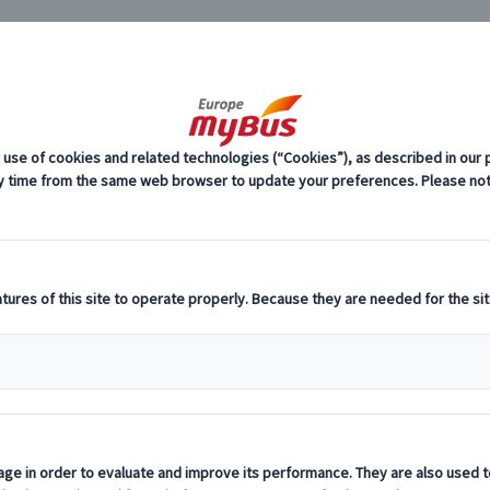
JP
25%OFF】夏旅応援キャンペーン (37)
ベーター｜サン・パウ病院＆ガウディ通り散策
後）
料
プ