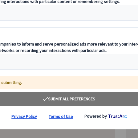
エ
光
対象