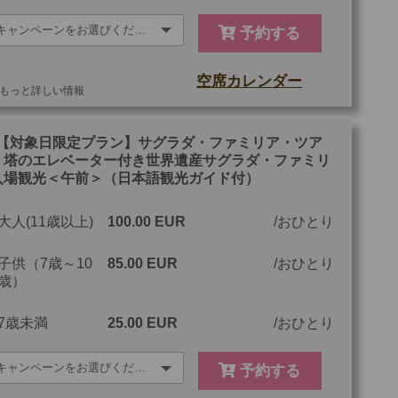
予約する
空席カレンダー
もっと詳しい情報
他
ご参加可能な年齢
0 歳以上
【対象日限定プラン】サグラダ・ファミリア・ツア
！塔のエレベーター付き世界遺産サグラダ・ファミリ
最少催行人数
1
入場観光＜午前＞（日本語観光ガイド付）
ツアーコード
MBM7WPM
大人(11歳以上)
100.00 EUR
おひとり
子供（7歳～10
85.00 EUR
おひとり
歳）
7歳未満
25.00 EUR
おひとり
予約する