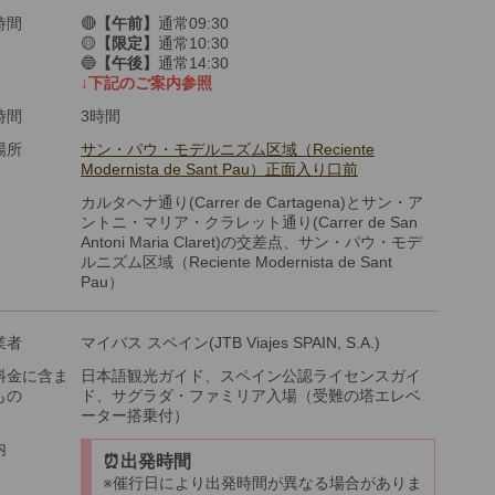
時間
🔴
【午前】
通常09:30
🟡
【限定】
通常10:30
🔵
【午後】
通常14:30
↓下記のご案内参照
時間
3時間
場所
サン・パウ・モデルニズム区域（Reciente
Modernista de Sant Pau）正面入り口前
カルタヘナ通り(Carrer de Cartagena)とサン・ア
ントニ・マリア・クラレット通り(Carrer de San
Antoni Maria Claret)の交差点、サン・パウ・モデ
ルニズム区域（Reciente Modernista de Sant
Pau）
業者
マイバス スペイン(JTB Viajes SPAIN, S.A.)
料金に含ま
日本語観光ガイド、スペイン公認ライセンスガイ
もの
ド、サグラダ・ファミリア入場（受難の塔エレベ
ーター搭乗付）
内
⏰出発時間
※催行日により出発時間が異なる場合がありま