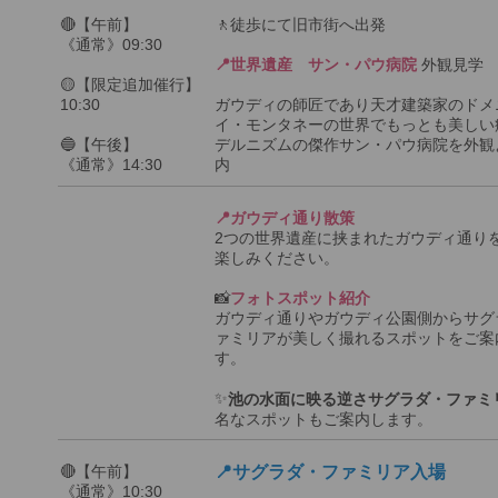
🔴【午前】
🚶徒歩にて旧市街へ出発
《通常》09:30
📍世界遺産 サン・パウ病院
外観見学
🟡【限定追加催行】
10:30
ガウディの師匠であり天才建築家のドメ
イ・モンタネーの世界でもっとも美しい
🔵【午後】
デルニズムの傑作サン・パウ病院を外観
《通常》14:30
内
📍ガウディ通り散策
2つの世界遺産に挟まれたガウディ通り
楽しみください。
📸
フォトスポット紹介
ガウディ通りやガウディ公園側からサグ
ァミリアが美しく撮れるスポットをご案
す。
✨
池の水面に映る逆さサグラダ・ファミ
名なスポットもご案内します。
🔴【午前】
📍サグラダ・ファミリア入場
《通常》10:30