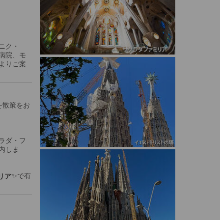
ニク・
病院、モ
よりご案
を散策をお
ラダ・フ
内しま
✨で有
リア