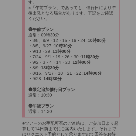
す。
※「午前プラン」であっても、催行日により午
後出発となる場合があります。下記をご確認
ください。
🔴午前プラン
通常：09時30分
・8/8、9/9・12・15・16・24 :
10時00分
・8/5、9/27 :
10時30分
・9/13・29 :
11時00分
・7/24、9/1・19・26・30 :
11時30分
・9/2・3・4・14・20 :
12時00分
・8/9 :
13時30分
・8/16、9/17・18・21・22 :
14時00分
・9/28 :
14時30分
🟡限定追加催行日プラン
通常：10:30
🔵午後プラン
通常：14:30
※ツアーのお手配可否のご連絡は、ご参加日より起
算して14日前までにご案内いたします。それまで
はリクエスト予約として承りますので回答をお待