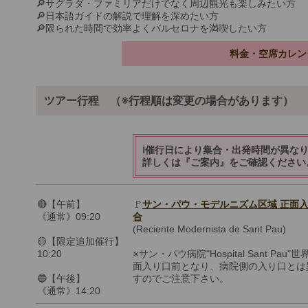
🔎サグラダ・ファミリアだけでなく周辺観光も楽しみたい方
🔎日本語ガイドの解説で理解を深めたい方
🔎限られた時間で効率よくバルセロナを満喫したい方
料金・空席カレン
ツアー行程 （※行程順は変更の場合があります）
ℹ️催行日により集合・出発時間が異な
詳しくは『ご案内』をご確認ください
🔴【午前】
🚩
サン・パウ・モデルニズム区域 正面入
《通常》09:20
合
(Reciente Modernista de Sant Pau)
🟡【限定追加催行】
10:20
※サン・パウ病院"Hospital Sant Pau
面入り口前となり、病院側の入り口とは
🔵【午後】
すのでご注意下さい。
《通常》14:20