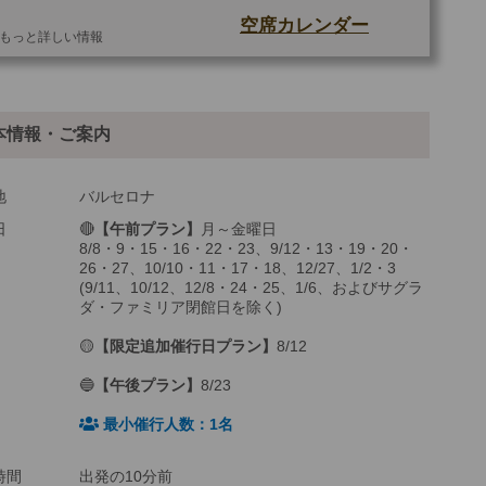
空席カレンダー
もっと詳しい情報
他
ご参加可能な年齢
7 歳以上
本情報・ご案内
最少催行人数
1
ツアーコード
MBM7WEX
地
バルセロナ
日
🔴
【午前プラン】
月～金曜日
8/8・9・15・16・22・23、9/12・13・19・20・
26・27、10/10・11・17・18、12/27、1/2・3
(9/11、10/12、12/8・24・25、1/6、およびサグラ
ダ・ファミリア閉館日を除く)
🟡
【限定追加催行日プラン】
8/12
🔵
【午後プラン】
8/23
最小催行人数：1名
時間
出発の10分前