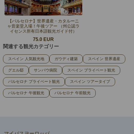
【バルセロナ】世界遺産・カタルーニ
ャ音楽堂入場！午後ツアー （州公認ラ
イセンス所有日本語観光ガイド付）
75.0 EUR
関連する観光カテゴリー
スペイン 人気観光地
ガウディ建築
スペイン 世界遺産
グエル邸
サンパウ病院
スペイン プライベート観光
バルセロナ プライベート観光
スペイン ツアータイプ
バルセロナ 午後観光
バルセロナ 午前観光
マイバスヨーロッパ