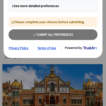
選べる観光スポットで充実の内容
以下の4つの観光地から1箇所を選んで内部見学：
✨
パラウ・グエル（グエル邸）：
ガウディの初期の傑作。グエル伯爵
の依頼で設計された邸宅は、豪華な装飾と機能性を兼ね備えたモデル
ニスモ建築の代表作です。屋上のユニークな煙突装飾は必見！
✨
カサ・ビセンス：
ガウディの最初の重要な建築作品で、モロッコや
イスラム建築の影響を受けた鮮やかなデザインが特徴。色彩豊かなタ
イル使いと異国情緒あふれるスタイルが訪れる人を魅了します。
✨
サン・パウ病院：
同時代の巨匠ムンタネーが設計した、スペイン最
古の病院。美しいタイル装飾とモデルニスモ建築の真髄が楽しめま
す。
✨
ジョアン・ミロ美術館：
現代美術ファン必見！スペインを代表する
芸術家ジョアン・ミロの作品を通じて、独創的な色彩と形の世界に触
れられます。