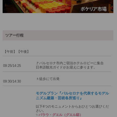
ツアー行程
【午前】【午後】
🚩バルセロナ市内ご宿泊ホテルロビーに集合
09:25/14:25
日本語観光ガイドがお迎えに参ります。
🚶徒歩にて出発
09:30/14:30
モデルプラン『バルセロナを代表するモデル
ニズム建築・芸術各所巡り』
以下4つのモニュメントからおひとつお選びくだ
さい。
✨
パラウ・グエル（グエル邸）