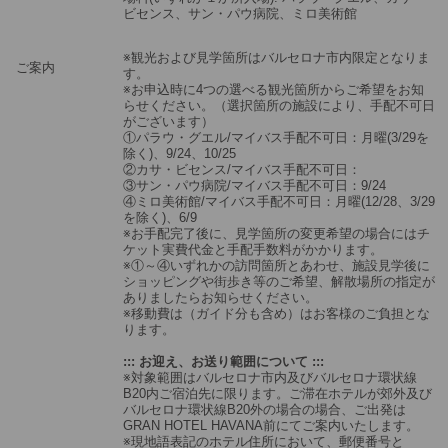
ビセンス、サン・パウ病院、ミロ美術館
※観光および見学箇所はバルセロナ市内限定となりま
ご案内
す。
※お申込時に4つの選べる観光箇所からご希望をお知
らせください。（選択箇所の施設により、手配不可日
がございます）
①パラウ・グエル/マイバス手配不可日：月曜(3/29を
除く)、9/24、10/25
②カサ・ビセンス/マイバス手配不可日：
③サン・パウ病院/マイバス手配不可日：9/24
④ミロ美術館/マイバス手配不可日：月曜(12/28、3/29
を除く)、6/9
※お手配完了後に、見学箇所の変更希望の場合にはチ
ケット実費代金と手配手数料がかかります。
※①～④いずれかの訪問箇所とあわせ、施設見学後に
ショッピングや街歩き等のご希望、解散場所の指定が
ありましたらお知らせください。
※移動費は（ガイド分も含め）はお客様のご負担とな
ります。
::: お迎え、お送り範囲について :::
※対象範囲はバルセロナ市内及びバルセロナ環状線
B20内ご宿泊先に限ります。ご滞在ホテルが郊外及び
バルセロナ環状線B20外の場合の場合、ご出発は
GRAN HOTEL HAVANA前にてご案内いたします。
※現地語表記のホテル住所において、郵便番号と