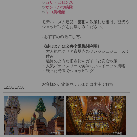
✨
カサ・ビセンス
✨
サン・パウ病院
✨
ミロ美術館
モデルニズム建築・芸術を散策した後は、観光や
ショッピングをお楽しみください。
↓おすすめの過ごし方↓
《徒歩または公共交通機関利用》
・大人気ボケリア市場内のフレッシュジュースで
一休み
・迷路のような旧市街をガイドと安心散策
・人気パティスリーで美味しいスイーツを満喫
・残った時間でショッピング
お客様のご宿泊ホテルまたは街中で解散
12:30/17:30