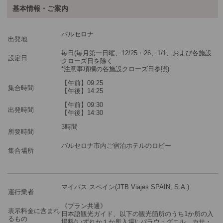
基本情報・ご案内
最少催行人数
1
バルセロナ
ツアーコード
MGM2PMM
出発地
毎日(毎月第一日曜、12/25・26、1/1、および各施設
設定日
クローズ日を除く
*注意事項欄の各施設クローズ日参照)
【午前】09:25
集合時間
【午後】14:25
【午前】09:30
出発時間
【午後】14:30
3時間
所要時間
バルセロナ市内ご宿泊ホテルのロビー
集合場所
マイバス スペイン(JTB Viajes SPAIN, S.A.)
運行業者
《プラン共通》
表示料金に含まれ
日本語観光ガイド、以下の観光箇所のうち1か所の入
るもの
場料(いずれか１か所入場): パラウ・グエル、カサ・