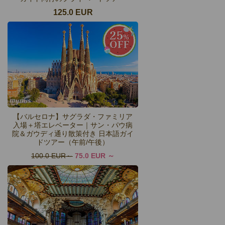
125.0 EUR
【バルセロナ】サグラダ・ファミリア
入場＋塔エレベーター｜サン・パウ病
院＆ガウディ通り散策付き 日本語ガイ
ドツアー（午前/午後）
100.0 EUR
75.0 EUR