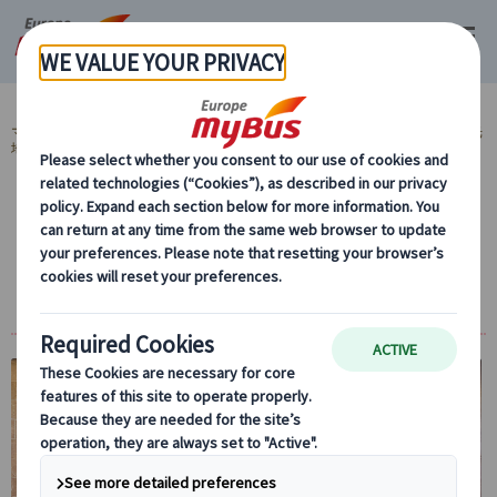
マイバス・ヨーロッパ
スペイン (54)
バルセロナ (29)
スペイン 人気観光
地 (15)
ガウディ建築 (8)
選べるモデルニスモ建築または美術館｜1カ
所入場付プライベートツアー｜日本語ガイド
同行