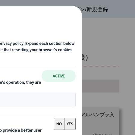
検索
お気に入り
ログイン/新規登録
る世界遺産観光（午前・午後）
金・空席カレンダー・お申込み
ランをお選びください。
【午前】【プライベート】世界遺産！アルハンブラ入
半日観光 (日本語観光ガイド付き)