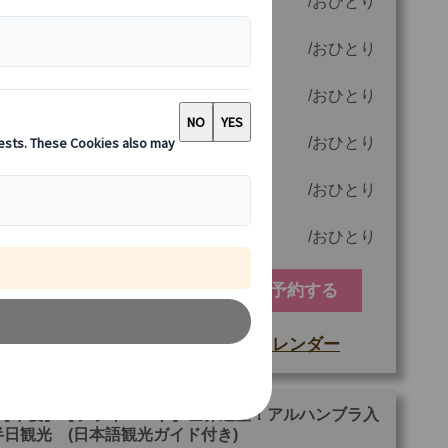
6 名様参加時
125.00 EUR
おひとり
5 名様参加時
150.00 EUR
おひとり
4 名様参加時
175.00 EUR
おひとり
3 名様参加時
200.00 EUR
おひとり
2 名様参加時
250.00 EUR
おひとり
1 名様参加時
480.00 EUR
おひとり
予約する
空席カレンダー
もっと詳しい情報
他
ご参加可能な年齢
0 歳以上
【午後】【プライベート】世界遺産！アルハンブラ入
半日観光 (日本語観光ガイド付き)
最少催行人数
1