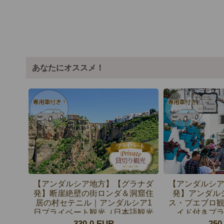
あなたにオススメ！
【アンダルシア地方】【グラナダ
【アンダルシ
発】断崖絶壁の街ロンダ＆洞窟住
発】アンダル
居の村セテニル｜アンダルシア1
ス・プエブロ
日プライベート観光（日本語観光
イド付きプ
ガイド付）
330.0 EUR
250