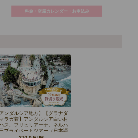
料金・空席カレンダー・お申込み
アンダルシア地方】【グラナダ
マラガ着】アンダルシア白い村
ハス、フリヒリアーナ、ネルハ
日プライベートツアー（日本語
観光ガイド付）
370.0 EUR