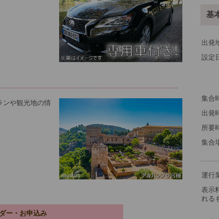
基
出発
設定
※料
集合
ランや観光地の情
出発
所要
集合
運行
表示
れる
ダー・お申込み