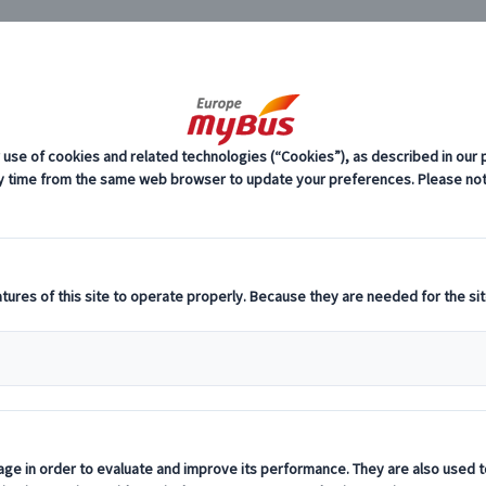
JP
スペイン 人気観光地 (5)
アルハンブラ宮殿 (1)
宮殿プライベートツアー｜日本語ガイドと巡
料
プ
場