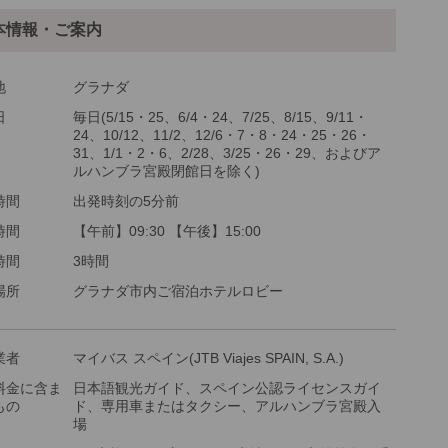
本情報・ご案内
最少催行人数
1
ツアーコード
MBM73P
地
グラナダ
日
毎日(5/15・25、6/4・24、7/25、8/15、9/11・
24、10/12、11/2、12/6・7・8・24・25・26・
金：大人・子供3歳以上共通
31、1/1・2・6、2/28、3/25・26・29、およびア
ルハンブラ宮殿閉館日を除く)
時間
出発時刻の5分前
時間
【午前】09:30 【午後】15:00
時間
3時間
場所
グラナダ市内ご宿泊ホテルロビー
業者
マイバス スペイン(JTB Viajes SPAIN, S.A.)
料金に含ま
日本語観光ガイド、スペイン公認ライセンスガイ
もの
ド、専用車またはタクシー、アルハンブラ宮殿入
場