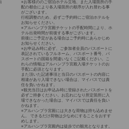
内
※お客様ののご宿泊ホテル立地、また入場箇所の手
配の都合により各入場箇所の順序が入れ替わる事
がございます。
行程調整のため、必ずご予約時にご宿泊ホテルを
お知らせください。
※アルハンブラ宮殿チケットの手配時間により、ホ
テル出発時間が前後する事がございます。
前後にご予定がある場合はご予約時にあらかじめ
お知らせください。
※お申込み時に必ず、ご参加者全員のパスポートに
表記されているフルネーム、パスポート番号、パ
スポートの国籍を間違いなくご記載ください。こ
れらの情報はアルハンブラ宮殿入場チケットのお
手配に必須となります。
また頂いた記述事項と当日のパスポートの内容に
相違があり入場できない場合は、マイバスでは責
任を負いかねます。
※観光当日はお申込み時に登録されたパスポートを
必ずご持参ください。お忘れになり所定箇所に入
場できなかった場合は、マイバスでは責任を負い
かねます。
※アルハンブラ宮殿には大きな荷物は持ち込めませ
ん。 できるだけ荷物は少なめにすることをおすす
めします。
※アルハンブラ宮殿内は徒歩での観光となります。