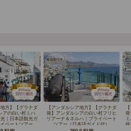
ア地方】【グラナダ
【アンダルシア地方】【グラナダ
【
シアの白い村ミハ
発】アンダルシアの白い村フリヒ
発
観光｜日本語観光ガ
リアーナ＆ネルハ｜プライベート
ミ
ライベートツアー
ツアー（日本語ガイド付）
終
.0 EUR
250.0 EUR