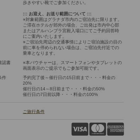
歩きやすい靴でご参加ください。
::: お迎え、お送り範囲について :::
※対象範囲はグラナダ市内のご宿泊先に限ります。
ご滞在ホテルが郊外の場合、ご出発は市内中心部
またはアルハンブラ宮殿入場口にてご予約回答時
にご案内いたします。
※ご宿泊先周辺の交通事情によりご宿泊施設の目の
前に車を停められない場合は、ご宿泊先付近での
乗車となります。
確認書
※本バウチャーは、スマートフォンやタブレットの
画面表示のご提示でもご参加可能です。
条件
予約完了後～催行日の15日前まで・・・料金の
20%
催行日の14～8日前まで・・・料金の50%
催行日の7日前以降・・・料金の100%
ご旅行条件