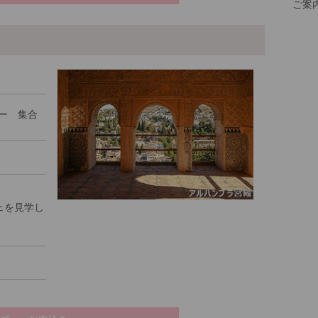
ご案
ー 集合
ェを見学し