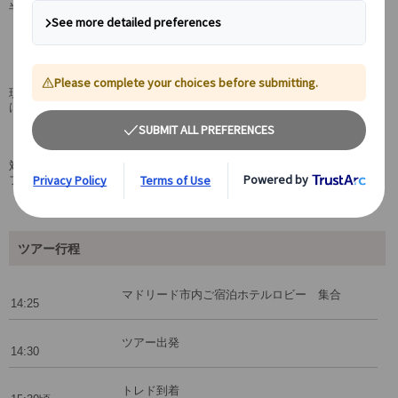
半日プライベート観光です。
スペイン･カトリックの総本山「カテドラル」
エル・グレコの「オルガス伯の埋葬」は必見
現地に精通したガイドの説明を聞きながらの観光は印象深いものになる
はずです。
展望台からのトレドのパノラマ風景は絶景
対岸の展望台で下車、川に囲まれる丘の上の古都トレドの全景を捉える
フォトスポットは必見の価値あり！
ツアー行程
マドリード市内ご宿泊ホテルロビー 集合
14:25
ツアー出発
14:30
トレド到着