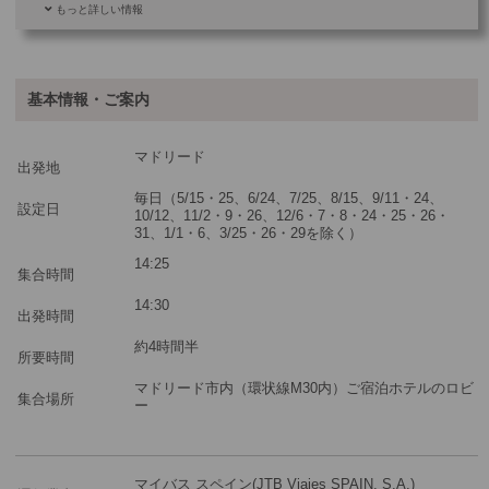
もっと詳しい情報
ご参加可能な年齢
0 歳以上
その他
基本情報・ご案内
最少催行人数
1
マドリード
ツアーコード
MBM22
出発地
毎日（5/15・25、6/24、7/25、8/15、9/11・24、
設定日
10/12、11/2・9・26、12/6・7・8・24・25・26・
31、1/1・6、3/25・26・29を除く）
※料金：大人・子供2歳以上共通
14:25
集合時間
14:30
出発時間
約4時間半
所要時間
マドリード市内（環状線M30内）ご宿泊ホテルのロビ
集合場所
ー
マイバス スペイン(JTB Viajes SPAIN, S.A.)