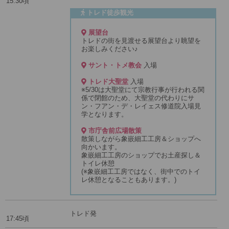
15:30頃
トレド徒歩観光
展望台
トレドの街を見渡せる展望台より眺望を
お楽しみください♪
サント・トメ教会
入場
トレド大聖堂
入場
※5/30は大聖堂にて宗教行事が行われる関
係で閉館のため、大聖堂の代わりにサ
ン・フアン・デ・レイェス修道院入場見
学となります。
市庁舎前広場散策
散策しながら象嵌細工工房＆ショップへ
向かいます。
象嵌細工工房のショップでお土産探し＆
トイレ休憩
(※象嵌細工工房ではなく、街中でのトイ
レ休憩となることもあります。)
トレド発
17:45頃