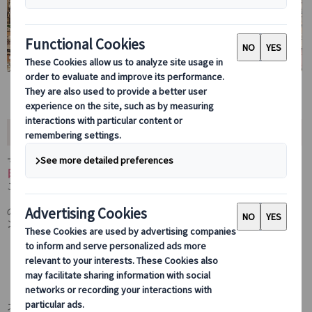
おすすめポイント
マドリードから南へ70km、タホ川に囲まれた
中世都市トレドの半
日プライベート観光。
個人では行きにくい展望台から市街の全景を
ご覧頂きます。
トレド旧市街の細い入り組んだ小路を散策しながら、ゴシック様式
の大寺院、エル・グレコの傑作（オルガス伯の埋葬）に出会えるサ
ント･トメ教会などを訪れます。
マドリードから4時間半、半日観光で世界遺産
トレドへ
スペインに1日しかいないなら「トレド」へ行けとの諺もあるトレドへの