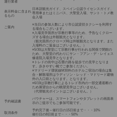
運行業者
日本語観光ガイド、スペイン公認ライセンスガイド、
表示料金に含まれ
専用車またはミニバス、大聖堂入場、サント・トメ教
るもの
会入場
※当日の参加人数により市公認貸切タクシーを利用す
ご案内
る場合もございます。
※入場見学箇所が宗教行事等のため、予告なくクロー
ズする場合は外観観光となります。
（観光箇所のクローズ時は外観観光となります。また
入場料のご返金はございません。）
※5/30は大聖堂にて宗教行事が行われる関係で閉館の
ため、大聖堂の代わりにサン・フアン・デ・レイェス
修道院入場見学となります。
※トレドの街中は石畳の路を徒歩での見学となりま
す。歩きやすい靴でご参加ください。
※マドリード環状線M30外のホテルご宿泊の場合は集
合・解散場所はラディソン・レッド・マドリード建物
外の入口前となります。となります。
※6/19は宗教行事によるトレド市内の一部交通遮断の
ため展望台からの眺望見学はございません。
（代替観光ポイントはございません。）
バウチャーは、スマートフォンやタブレットの画面表
予約確認書
示のご提示でもご参加可能です。
予約完了後～催行日の15日前まで・・・10%
取消条件
催行日の8日前まで・・・50%