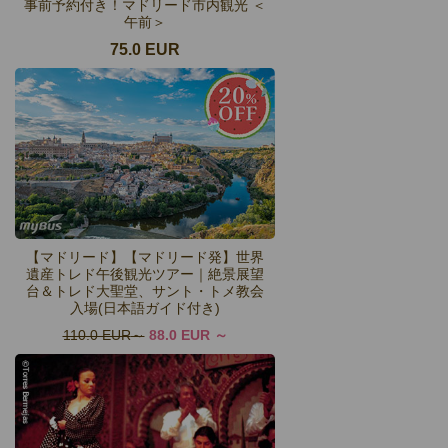
事前予約付き！マドリード市内観光 ＜
午前＞
75.0 EUR
【マドリード】【マドリード発】世界
遺産トレド午後観光ツアー｜絶景展望
台＆トレド大聖堂、サント・トメ教会
入場(日本語ガイド付き)
110.0 EUR
88.0 EUR