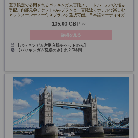
夏季限定で公開されるバッキンガム宮殿ステートルームの入場券
手配。内部見学チケットのみプランと、宮殿近くホテルで楽しむ
アフタヌーンティー付きプランを選択可能。日本語オーディオガ
イド付き。
105.00 GBP
詳細を見る
【バッキンガム宮殿入場チケットのみ】
【バッキンガム宮殿のみ】
約2.5時間
《7/9～8/31》毎日
【アフタヌーンティー付き】
約4.5時間(バッキンガム宮殿までの
《9/3～9/27》月・木・金・土・日曜日
移動時間を含む)
【アフタヌーンティー+バッキンガム宮殿入場チケット】
《7/9～8/31》毎日
《9/3～9/27》月・木・金・土・日曜日