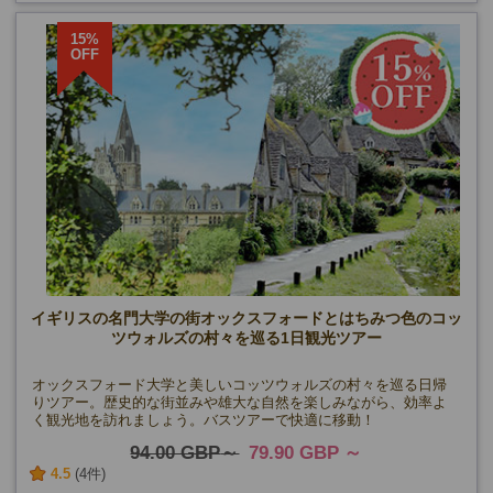
15%
OFF
イギリスの名門大学の街オックスフォードとはちみつ色のコッ
ツウォルズの村々を巡る1日観光ツアー
オックスフォード大学と美しいコッツウォルズの村々を巡る日帰
りツアー。歴史的な街並みや雄大な自然を楽しみながら、効率よ
く観光地を訪れましょう。バスツアーで快適に移動！
94.00 GBP
79.90 GBP
4.5
(4件)