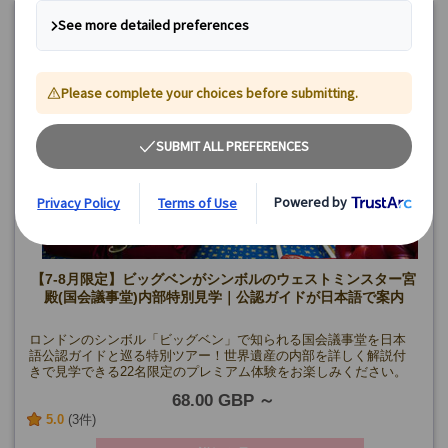
《11月～》6名様より
【7-8月限定】ビッグベンがシンボルのウェストミンスター宮
殿(国会議事堂)内部特別見学｜公認ガイドが日本語で案内
ロンドンのシンボル「ビッグベン」で知られる国会議事堂を日本
語公認ガイドと巡る特別ツアー！世界遺産の内部を詳しく解説付
きで見学できる22名限定のプレミアム体験をお楽しみください。
68.00 GBP
5.0
(3件)