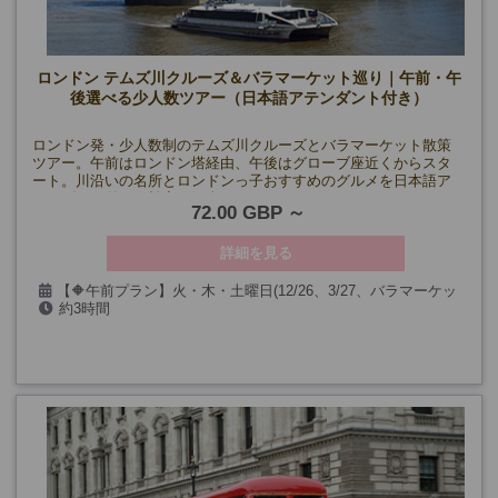
ロンドン テムズ川クルーズ＆バラマーケット巡り｜午前・午
後選べる少人数ツアー（日本語アテンダント付き）
ロンドン発・少人数制のテムズ川クルーズとバラマーケット散策
ツアー。午前はロンドン塔経由、午後はグローブ座近くからスタ
ート。川沿いの名所とロンドンっ子おすすめのグルメを日本語ア
テンダント付きで効率よく楽しめます。
72.00 GBP
詳細を見る
【🔶午前プラン】火・木・土曜日(12/26、3/27、バラマーケッ
約3時間
ト休業日、クルーズ休業日を除く)
【🔷午後プラン】火・日曜日(12/27、3/28、バラマーケット休業
日、リバーボート休業日を除く)
催行確定日