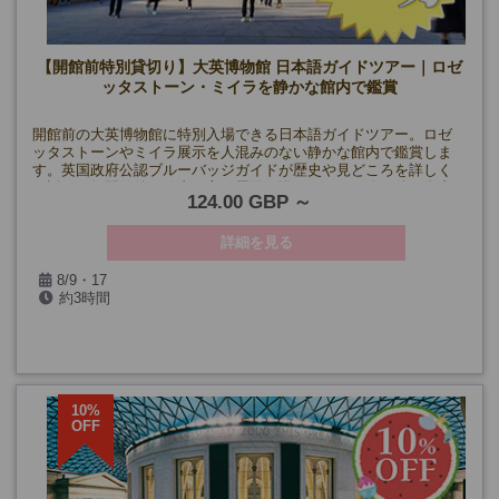
【開館前特別貸切り】大英博物館 日本語ガイドツアー｜ロゼ
ッタストーン・ミイラを静かな館内で鑑賞
開館前の大英博物館に特別入場できる日本語ガイドツアー。ロゼ
ッタストーンやミイラ展示を人混みのない静かな館内で鑑賞しま
す。英国政府公認ブルーバッジガイドが歴史や見どころを詳しく
解説。一般開館後も館内の主要展示を巡り、ツアー終了後は自由
124.00 GBP
見学も可能です。
詳細を見る
8/9・17
約3時間
10%
OFF