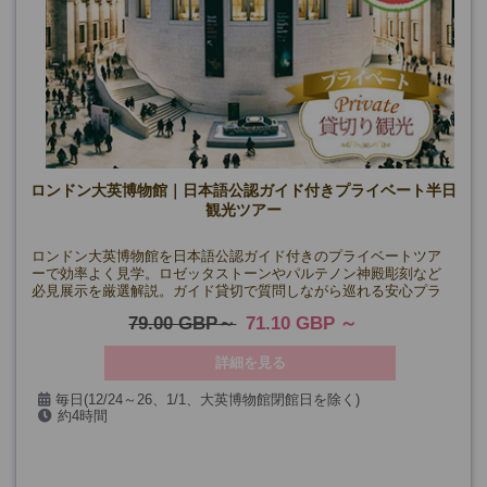
ロンドン大英博物館｜日本語公認ガイド付きプライベート半日
観光ツアー
ロンドン大英博物館を日本語公認ガイド付きのプライベートツア
ーで効率よく見学。ロゼッタストーンやパルテノン神殿彫刻など
必見展示を厳選解説。ガイド貸切で質問しながら巡れる安心プラ
ン。
79.00 GBP
71.10 GBP
詳細を見る
毎日(12/24～26、1/1、大英博物館閉館日を除く)
約4時間