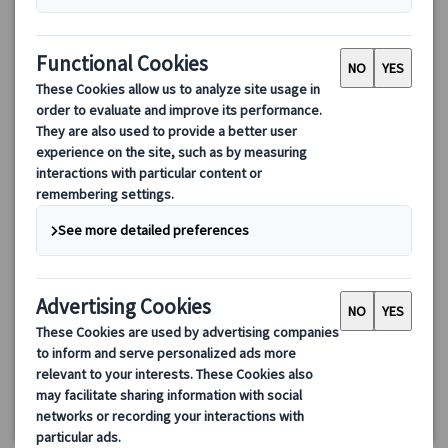
はちみつ色の村々を巡る！コッツウォルズ1日観光ツアー
コッツウォルズ地方の美しい村々を巡る贅沢なバスツアー。伝統
的な「はちみつ色」の家並みや、緑豊かなカントリーサイドの景
色を楽しみながら、代表的な4つの村を効率よく訪れます。自由時
間とオリジナルマップ付きで、各村の魅力を存分に堪能。観光の
94.00 GBP
79.90 GBP
移動もラクラク、都会の喧騒を離れて心癒されるひとときをお過
ごしください。
4.6
(39件)
詳細を見る
【10月まで】火・木・日曜日
約10時間30分
【11月～】木・日曜日(12/24、3/28を除く)
最少催行人数：
《10月まで》2名様より