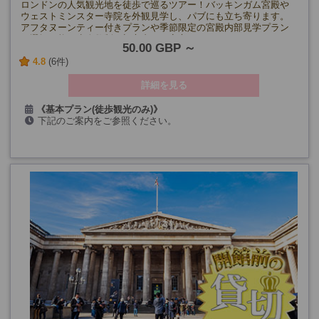
ロンドンの人気観光地を徒歩で巡るツアー！バッキンガム宮殿や
ウェストミンスター寺院を外観見学し、パブにも立ち寄ります。
アフタヌーンティー付きプランや季節限定の宮殿内部見学プラン
も選択可能。少人数制で初心者にも安心！
50.00 GBP
4.8
(6件)
詳細を見る
《基本プラン(徒歩観光のみ)》
下記のご案内をご参照ください。
月・水・金曜日(12/25、1/1以外)
《基本プラン+アフタヌーンティー付き》
月・水・金曜日(12/25・28、1/1、3/26・29以外)
《7～8月限定：宮殿内部見学入場券付きプラン》
7/10～8/31：月・水・金曜日
9/4～9/25：月・金曜日
《7～8月限定：アフタヌーンティー＋宮殿内部見学入場券付きプ
ラン》
7/10～8/31：月・水・金曜日
9/4～9/25：月・金曜日
※アフタヌーンティー付きプランは、会場手配完了後に催行確定
となります。それまではリクエスト受付となります。