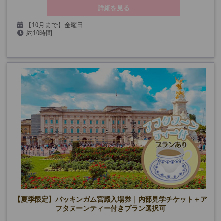
詳細を見る
【10月まで】金曜日
約10時間
【11月～】火・金曜日(12/25、1/1を除く)
最少催行人数：
《10月まで》2名様より
《11月～》6名様より
【夏季限定】バッキンガム宮殿入場券｜内部見学チケット＋ア
フタヌーンティー付きプラン選択可