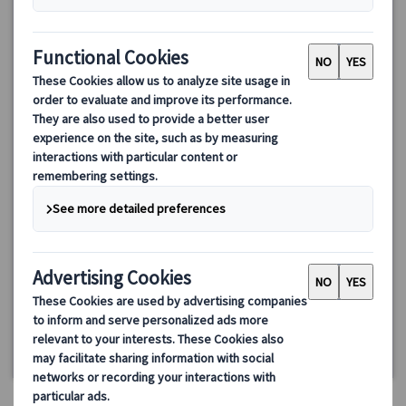
イギリスの名門大学の街オックスフォードとはちみつ色のコッ
ツウォルズの村々を巡る1日観光ツアー
オックスフォード大学と美しいコッツウォルズの村々を巡る日帰
りツアー。歴史的な街並みや雄大な自然を楽しみながら、効率よ
く観光地を訪れましょう。バスツアーで快適に移動！
94.00 GBP
79.90 GBP
4.5
(4件)
詳細を見る
【10月まで】金曜日
約10時間
【11月～】火・金曜日(12/25、1/1を除く)
最少催行人数：
《10月まで》2名様より
《11月～》6名様より