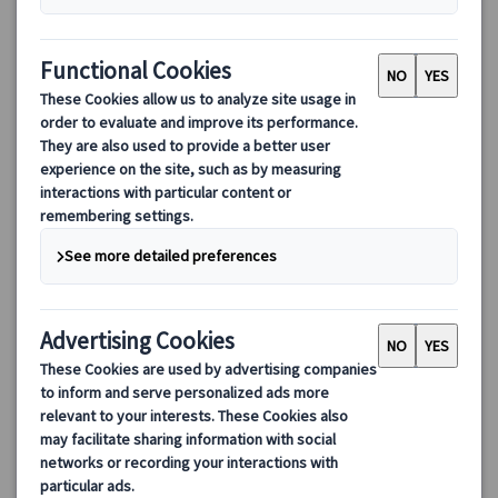
ロンドン大英博物館｜日本語公認ガイド付きプライベート半日
観光ツアー
ロンドン大英博物館を日本語公認ガイド付きのプライベートツア
ーで効率よく見学。ロゼッタストーンやパルテノン神殿彫刻など
必見展示を厳選解説。ガイド貸切で質問しながら巡れる安心プラ
ン。
79.00 GBP
71.10 GBP
詳細を見る
毎日(12/24～26、1/1、大英博物館閉館日を除く)
約4時間