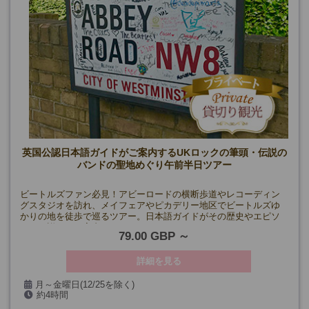
英国公認日本語ガイドがご案内するUKロックの筆頭・伝説の
バンドの聖地めぐり午前半日ツアー
ビートルズファン必見！アビーロードの横断歩道やレコーディン
グスタジオを訪れ、メイフェアやピカデリー地区でビートルズゆ
かりの地を徒歩で巡るツアー。日本語ガイドがその歴史やエピソ
ードを詳しくご案内します。
79.00 GBP
詳細を見る
月～金曜日(12/25を除く)
約4時間