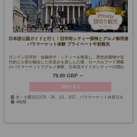
日本語公認ガイドと行く！旧市街シティー探検とグルメ御用達
バラマーケット体験 プライベート午前観光
ロンドン旧市街・金融街ザ・シティーを散策し、歴史的建物や近
代的ビル群が融合した街並みを楽しんだ後、ローカルフード満載
のバラマーケットでグルメ体験。日本語ガイドがシティーの隠れ
た魅力や歴史を詳しくご案内します。
79.00 GBP
詳細を見る
水～土曜日(12/25・26、1/1、3/27、バラマーケット休業日を
4時間
除く)