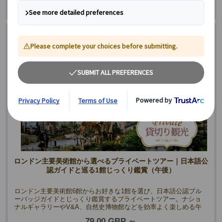
ロンドン主要美術館から選べるプライベートツアー｜日本語公
認ガイドと巡る1館じっくり鑑賞（午後）
ロンドン主要美術館6館からお好きな1館を選び、日本語公認ブル
ーバッジガイドとじっくり鑑賞するプライベートツアー。ナショ
ナルギャラリーやV&A、自然史博物館などを効率よく楽しめる午
後半日観光。
79.00 GBP