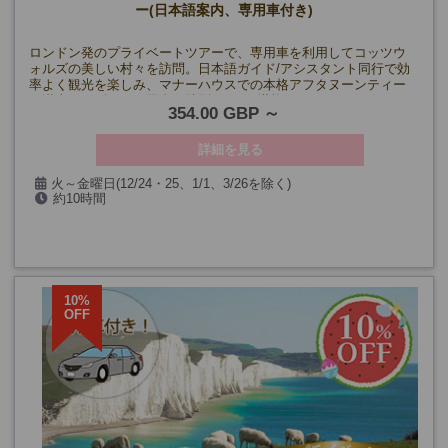
ー(日本語案内、専用車付き)
ロンドン発のプライベートツアーで、専用車を利用してコッツウ
ォルズの美しい村々を訪問。日本語ガイド/アシスタント同行で効
率よく観光を楽しみ、マナーハウスでの本格アフタヌーンティー
も満喫。イギリスの田舎を特別な1日で堪能！
354.00 GBP
詳細を見る
火～金曜日(12/24・25、1/1、3/26を除く)
約10時間
10%
OFF