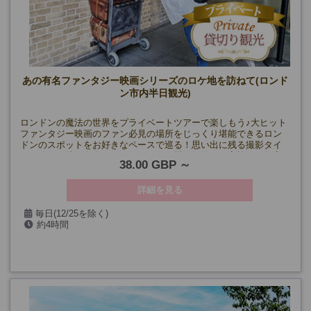
あの有名ファンタジー映画シリーズのロケ地を訪ねて(ロンド
ン市内半日観光)
ロンドンの魔法の世界をプライベートツアーで楽しもう♪大ヒット
ファンタジー映画のファン必見の場所をじっくり堪能できるロン
ドンのスポットをお好きなペースで巡る！思い出に残る撮影タイ
ムも確保、特に有名なキングスクロス駅で解散。ご家族やお年寄
38.00 GBP
りにも最適なプライベートツアーです。
詳細を見る
毎日(12/25を除く)
約4時間