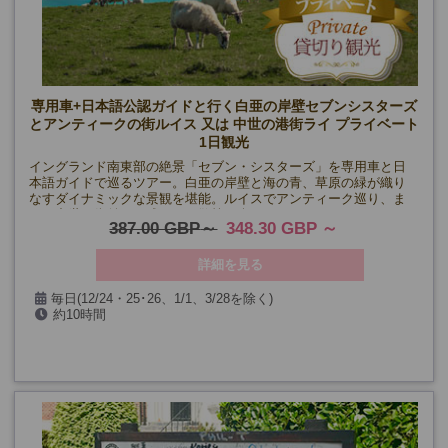
専用車+日本語公認ガイドと行く白亜の岸壁セブンシスターズ
とアンティークの街ルイス 又は 中世の港街ライ プライベート
1日観光
イングランド南東部の絶景「セブン・シスターズ」を専用車と日
本語ガイドで巡るツアー。白亜の岸壁と海の青、草原の緑が織り
なすダイナミックな景観を堪能。ルイスでアンティーク巡り、ま
たは中世の街並みが残るライ散策も楽しめます。
387.00 GBP
348.30 GBP
詳細を見る
毎日(12/24・25･26、1/1、3/28を除く)
約10時間