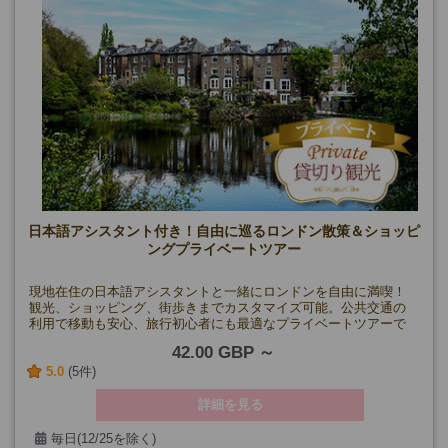
日本語アシスタント付き！自由に巡るロンドン散策＆ショッピ
ングプライベートツアー
現地在住の日本語アシスタントと一緒にロンドンを自由に満喫！
観光、ショッピング、街歩きまでカスタマイズ可能。公共交通の
利用で移動も安心、旅行初心者にも最適なプライベートツアーで
す。
42.00 GBP
5.0
(5件)
詳細を見る
毎日(12/25を除く)