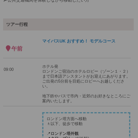
ツアー行程
マイバスUK おすすめ！ モデルコース
午前
ホテル発
09:00
ロンドンご宿泊のホテルロビー（ゾーン１・２）
まで日本語アシスタントがお迎えにあがります。
ご出発の5分前を目処にロビーへお越しくださ
い。
地下鉄やバスで市内・近郊のお好きなところにご
案内いたします。
ロンドン塔方面へ移動
🚶以下、徒歩で移動
📍
ロンドン塔外観