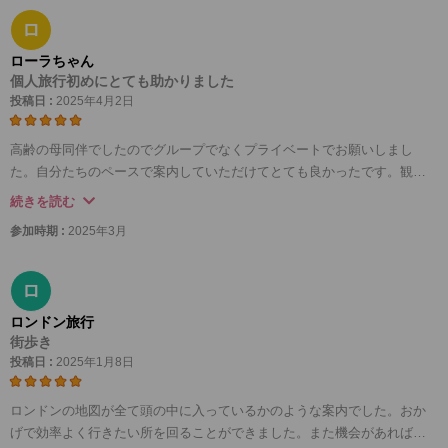
ロ
ローラちゃん
個人旅行初めにとても助かりました
投稿日 :
2025年4月2日
高齢の母同伴でしたのでグループでなくプライベートでお願いしまし
た。自分たちのペースで案内していただけてとても良かったです。観光
地を効率よく回ってもらえて、また電車やバス、タクシーの乗り方、買
続きを読む
い物の仕方も教えてもらえたので翌日以降の旅行でも物おじせず活動で
参加時期 :
2025年3月
きました。ベテランで気さくなアシスタントさんでしたしとても感謝で
す。また機会がありましたらお願いしたいです。ありがとうございまし
た。
ロ
ロンドン旅行
街歩き
投稿日 :
2025年1月8日
ロンドンの地図が全て頭の中に入っているかのような案内でした。おか
げで効率よく行きたい所を回ることができました。また機会があればお