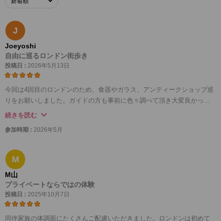
J
Joeyoshi
自由に巡るロンドン街歩き
投稿日 :
2026年5月13日
今回は4回目のロンドンのため、食器やガラス、アンティークショップ巡
りをお願いしました。ガイドの方も事前に色々調べて頂き大変良かった
です。また、シティーの真ん中にバンクシーが一夜にして組み上げた銅
続きを読む
像が突如現れたとの事で思いがけず話題性のある作品を見ることも出来
参加時期 :
2026年5月
ました。ガイドの方との波長も良く約8時間のプライベートツアーもあっ
という間に過ぎまでしまいました。特に映画「ノッテングヒルの恋人」
で話題になった通りの散策もロンドン郊外らしい市内とは違う風景も楽
M
しめました。プライベートツアーは割高ですが、それでもマイペースで
M山
オリジナルな旅を演出してくれますので機会があればまた是非利用させ
プライベートならではの体験
て頂きたいと思います。ありがとうございました♪
投稿日 :
2025年10月7日
同伴家族の体調面にたくさんご配慮いただきました。ロンドンは初めて