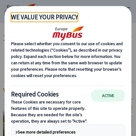
マイバス・ヨーロッパ
イギリス (48)
ロンドン (48)
ロンドン発 プライベ
ートツアー・専用車観光 (16)
公認ガイド・アシスタント (9)
日本語アシスタント付き！自由に巡るロンド
ン散策＆ショッピングプライベートツアー
(
)
5.0
5件