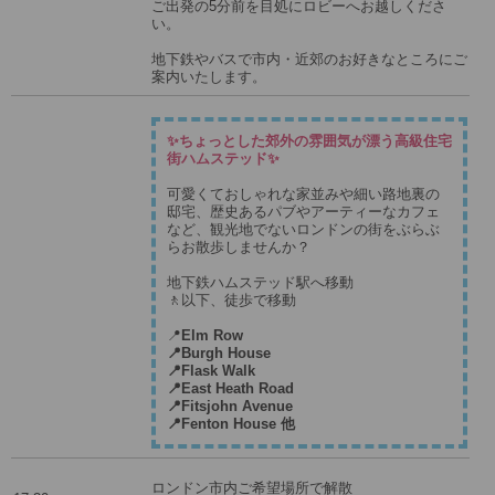
ご出発の5分前を目処にロビーへお越しくださ
い。
地下鉄やバスで市内・近郊のお好きなところにご
案内いたします。
✨ちょっとした郊外の雰囲気が漂う高級住宅
街ハムステッド✨
可愛くておしゃれな家並みや細い路地裏の
邸宅、歴史あるパブやアーティーなカフェ
など、観光地でないロンドンの街をぶらぶ
らお散歩しませんか？
地下鉄ハムステッド駅へ移動
🚶以下、徒歩で移動
📍
Elm Row
📍Burgh House
📍Flask Walk
📍East Heath Road
📍Fitsjohn Avenue
📍Fenton House 他
ロンドン市内ご希望場所で解散