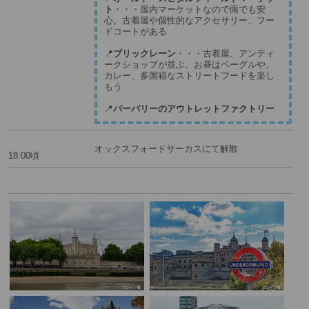
ト
・・・屋内マーケットなので雨でも安
心。古着屋や個性的なアクセサリー、フー
ドコートがある
📍
ブリックレーン
・・・古着屋、アンティ
ークショップが並ぶ。お昼はベーグルや、
カレー、多国籍なストリートフードを楽し
もう
📍
バーバリーのアウトレットファクトリー
オックスフォードサーカスにて解散
18:00頃