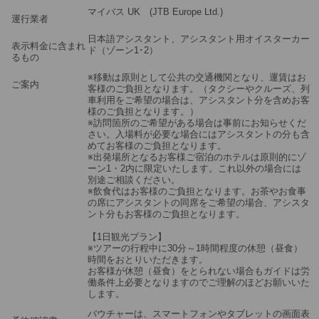
マイバス UK (JTB Europe Ltd.)
運行業者
日本語アシスタント、アシスタント用オイスターカー
表示料金に含まれ
ド（ゾーン1･2）
るもの
※移動は原則として公共の交通機関となり、運賃はお
ご案内
客様のご負担となります。（タクシーやクルーズ、列
車利用をご希望の場合は、アシスタント分を含めお客
様のご負担となります。）
※訪問箇所のご希望がある場合は事前にお知らせくだ
さい。入場料が必要な場合にはアシスタントの分も含
めてお客様のご負担となります。
※出発場所となるお客様ご宿泊のホテルは原則的にゾ
ーン1・2内に限定いたします。これ以外の場合には
別途ご相談ください。
※飲食代はお客様のご負担となります。お茶やお食事
の席にアシスタントの同席をご希望の場合、アシスタ
ント分もお客様のご負担となります。
【1日観光プラン】
※ツアーの行程中に30分～1時間程度の休憩（昼食）
時間をおとりいただきます。
お客様が休憩（昼食）をとられない場合もガイドは労
働条件上必要となりますのでご理解のほどお願いいた
します。
バウチャーは、スマートフォンやタブレットの画面表