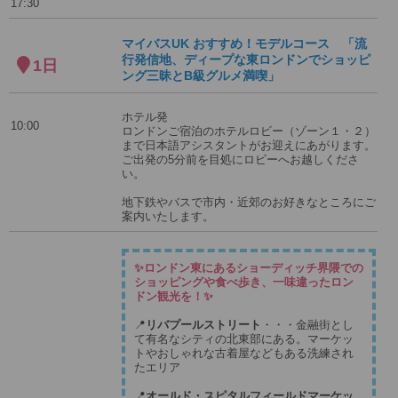
17:30
マイバスUK おすすめ！モデルコース 「流
行発信地、ディープな東ロンドンでショッピ
1日
ング三昧とB級グルメ満喫」
ホテル発
10:00
ロンドンご宿泊のホテルロビー（ゾーン１・２）
まで日本語アシスタントがお迎えにあがります。
ご出発の5分前を目処にロビーへお越しくださ
い。
地下鉄やバスで市内・近郊のお好きなところにご
案内いたします。
✨ロンドン東にあるショーディッチ界隈での
ショッピングや食べ歩き、一味違ったロン
ドン観光を！✨
📍
リバプールストリート
・・・金融街とし
て有名なシティの北東部にある。マーケッ
トやおしゃれな古着屋などもある洗練され
たエリア
📍
オールド・スピタルフィールドマーケッ