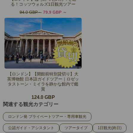
る！コッツウォルズ1日観光ツアー
94.0 GBP
79.9 GBP
【ロンドン】【開館前特別貸切り】大
英博物館 日本語ガイドツアー｜ロゼッ
タストーン・ミイラを静かな館内で鑑
賞
124.0 GBP
関連する観光カテゴリー
ロンドン発 プライベートツアー・専用車観光
公認ガイド・アシスタント
ツアータイプ
1日観光(終日)