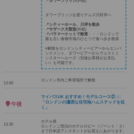
📍
タワーブリッジ
(外観)
タワーブリッジを渡りテムズ川対岸へ
📍
シティーホール、川岸を散歩
📍
サザーク大聖堂
(外観)
📍
バラマーケットで散策
・・・ロンドンで
最も古い食物市場のひとつで食べ歩き散策
※解散をロンドンシティーピアーからエンバ
ンクメント、タワーピアーからウェストミ
ンスターへルーズ（別途お客様がお支払
い）も可能です。
ロンドン市内ご希望場所で解散
13:00
マイバスUK おすすめ！モデルコース② :::
「ロンドンの瀟洒な住宅地ハムステッドを征
午後
く」
ホテル発
13:30
ロンドンご宿泊のホテルロビー（ゾーン１・２）
まで日本語アシスタントがお迎えにあがります。