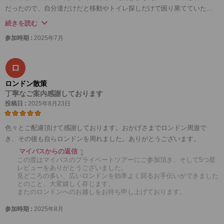
だったので、自分達だけだと移動やトイレ探しだけで困り果てていたと
思います。
続きを読む
日本語アシスタントさんは知識も経験も豊富で、道中様々なことを教え
参加時期 :
2025年7月
てくださいました。名所だけでなく、ロンドンの歩き方をたくさんお聞
きできたので、その後も楽しくロンドンを回ることができました。目的
地まで自分で調べることなくアシスタントさんに連れて行ってもらえる
ロ
というのは、疲労度が段違いです。ロンドンに初めて行かれる方、言語
ロンドン散策
面で不安があるけどツアーにない場所にも行きたい方にはとてもおすす
丁寧なご案内感謝しております
めです。同行してくださったアシスタントさん、ありがとうございまし
投稿日 :
2025年8月23日
た。
色々とご配慮頂けて感謝しております。おかげさまでロンドン周遊で
き、その後も自らロンドンを周れました。ありがとうございます。
マイバスからの返信
この度はマイバスのプライベートツアーにご参加頂き、そして5つ星
レビューをありがとうございました。
見どころの多い、広いロンドンを効率よく回るお手伝いができました
とのこと、大変嬉しく存じます。
またのロンドンへのお越しをお待ち申し上げております。
参加時期 :
2025年8月