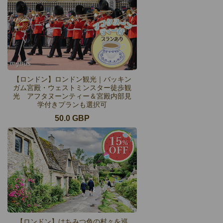
【ロンドン】ロンドン観光｜バッキン
ガム宮殿・ウェストミンスター徒歩観
光 アフタヌーンティー＆宮殿内部見
学付きプランも選択可
50.0 GBP
【ロンドン】はちみつ色の村々を巡