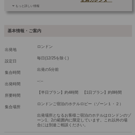
もっと詳しい情報
ご参加可能な年齢
0 歳以上
その他
基本情報・ご案内
最少催行人数
1
ロンドン
ツアーコード
MBL4AF
出発地
毎日(12/25を除く)
設定日
※料金：大人・子供2歳以上共通
出発の5分前
集合時間
--:--
出発時間
【半日プラン】約4時間 【1日プラン】約8時間
所要時間
ロンドンご宿泊のホテルロビー（ゾーン１・２）
集合場所
出発場所となるお客様ご宿泊のホテルはロンドンのゾ
ーン1、2の範囲内に限定しています。これ以外の場
合には別途ご相談ください。