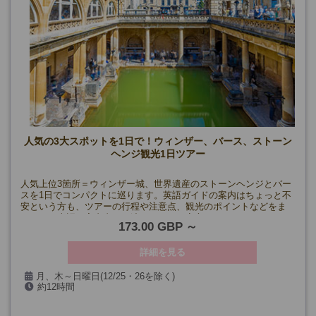
人気の3大スポットを1日で！ウィンザー、バース、ストーン
ヘンジ観光1日ツアー
人気上位3箇所＝ウィンザー城、世界遺産のストーンヘンジとバー
スを1日でコンパクトに巡ります。英語ガイドの案内はちょっと不
安という方も、ツアーの行程や注意点、観光のポイントなどをま
とめた日本語ご案内書をお渡しするので安心！
173.00 GBP
詳細を見る
月、木～日曜日(12/25・26を除く)
約12時間