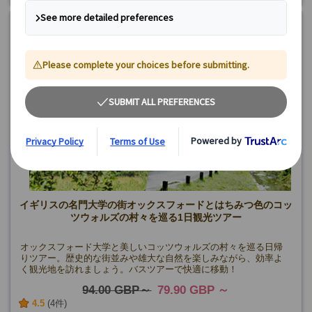
《10月まで》2名様より
《11月～》6名様より
15%
OFF
イギリスの名門大学の街オックスフォードとはちみつ色のコッ
ツウォルズの村々を巡る1日観光ツアー
オックスフォード大学と美しいコッツウォルズの村々を巡る日帰
りツアー。歴史的な街並みや雄大な自然を楽しみながら、効率よ
く観光地を訪れましょう。バスツアーで快適に移動！
94.00 GBP
79.90 GBP
4.5
(4件)