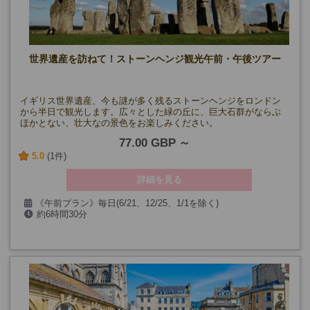
世界遺産を訪ねて！ストーンヘンジ観光午前・午後ツアー
イギリス世界遺産、今も謎が多く残るストーンヘンジをロンドン
から半日で観光します。広々とした緑の丘に、巨大石群がならぶ
ほかとない、壮大なの景色をお楽しみください。
77.00 GBP
5.0
(1件)
詳細を見る
《午前プラン》毎日(6/21、12/25、1/1を除く)
約6時間30分
《午後プラン》毎日(6/21、10月を除く)