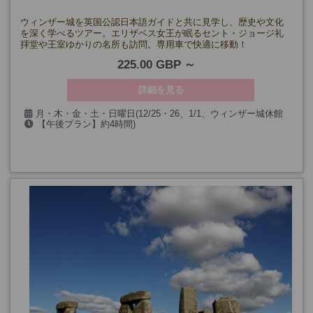
ウィンザー城を英国公認日本語ガイドと共に見学し、歴史や文化
を深く学べるツアー。エリザベス女王が眠るセント・ジョージ礼
拝堂や王室ゆかりの名所も訪問。専用車で快適に移動！
225.00 GBP
詳細を見る
月・木・金・土・日曜日(12/25・26、1/1、ウィンザー城休館
【午後プラン】約4時間)
日を除く）
【1日プラン】約8時間