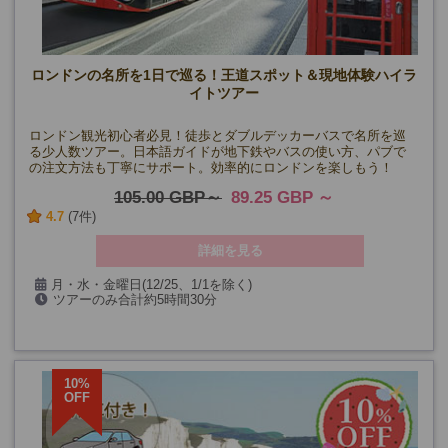
ロンドンの名所を1日で巡る！王道スポット＆現地体験ハイラ
イトツアー
ロンドン観光初心者必見！徒歩とダブルデッカーバスで名所を巡
る少人数ツアー。日本語ガイドが地下鉄やバスの使い方、パブで
の注文方法も丁寧にサポート。効率的にロンドンを楽しもう！
105.00 GBP
89.25 GBP
4.7
(7件)
詳細を見る
月・水・金曜日(12/25、1/1を除く)
ツアーのみ合計約5時間30分
(午前ツアー後に一旦解散、休憩、再集合で途中約1時間30分)
催行確定日
10%
OFF