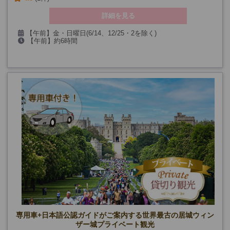
詳細を見る
【午前】金・日曜日(6/14、12/25・2を除く)
【午前】約6時間
【午後】月・木～日曜日(6/14・15、12/25・26を除く)
【午後/10月まで】約4時間30分 【午後11月～】約5時間15分
専用車+日本語公認ガイドがご案内する世界最古の居城ウィン
ザー城プライベート観光