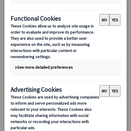
はちみつ色の村々を巡る！コッツウォルズ1日観光ツアー
コッツウォルズ地方の美しい村々を巡る贅沢なバスツアー。伝統
的な「はちみつ色」の家並みや、緑豊かなカントリーサイドの景
色を楽しみながら、代表的な4つの村を効率よく訪れます。自由時
間とオリジナルマップ付きで、各村の魅力を存分に堪能。観光の
94.00 GBP
79.90 GBP
移動もラクラク、都会の喧騒を離れて心癒されるひとときをお過
ごしください。
4.6
(39件)
詳細を見る
【10月まで】火・木・日曜日
約10時間30分
【11月～】木・日曜日(12/24、3/28を除く)
最少催行人数：