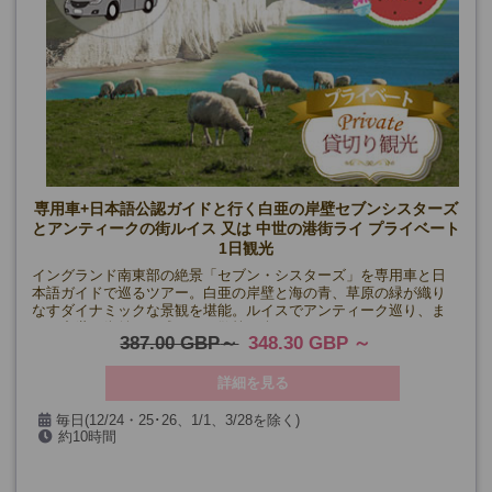
専用車+日本語公認ガイドと行く白亜の岸壁セブンシスターズ
とアンティークの街ルイス 又は 中世の港街ライ プライベート
1日観光
イングランド南東部の絶景「セブン・シスターズ」を専用車と日
本語ガイドで巡るツアー。白亜の岸壁と海の青、草原の緑が織り
なすダイナミックな景観を堪能。ルイスでアンティーク巡り、ま
たは中世の街並みが残るライ散策も楽しめます。
387.00 GBP
348.30 GBP
詳細を見る
毎日(12/24・25･26、1/1、3/28を除く)
約10時間