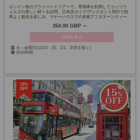
ロンドン発のプライベートツアーで、専用車を利用してコッツウ
ォルズの美しい村々を訪問。日本語ガイド/アシスタント同行で効
率よく観光を楽しみ、マナーハウスでの本格アフタヌーンティー
も満喫。イギリスの田舎を特別な1日で堪能！
354.00 GBP
詳細を見る
火～金曜日(12/24・25、1/1、3/26を除く)
約10時間
15%
OFF