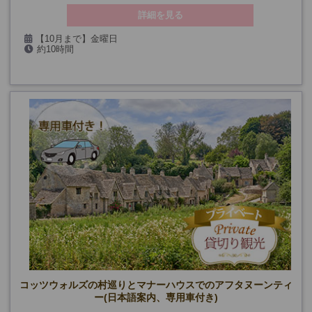
詳細を見る
【10月まで】金曜日
約10時間
【11月～】火・金曜日(12/25、1/1を除く)
最少催行人数：
《10月まで》2名様より
《11月～》6名様より
コッツウォルズの村巡りとマナーハウスでのアフタヌーンティ
ー(日本語案内、専用車付き)