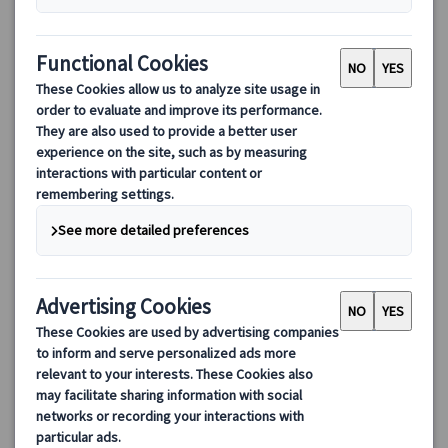
日本語アシスタント付き！自由に巡るロンドン散策＆ショッピ
ングプライベートツアー
現地在住の日本語アシスタントと一緒にロンドンを自由に満喫！
観光、ショッピング、街歩きまでカスタマイズ可能。公共交通の
利用で移動も安心、旅行初心者にも最適なプライベートツアーで
す。
42.00 GBP
5.0
(5件)
詳細を見る
毎日(12/25を除く)
【半日プラン】約4時間 【1日プラン】約8時間