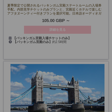
夏季限定で公開されるバッキンガム宮殿ステートルームの入場券
手配。内部見学チケットのみプランと、宮殿近くホテルで楽しむ
アフタヌーンティー付きプランを選択可能。日本語オーディオガ
イド付き。
105.00 GBP
詳細を見る
【バッキンガム宮殿入場チケットのみ】
【バッキンガム宮殿のみ】
約2.5時間
《7/9～8/31》毎日
【アフタヌーンティー付き】
約4.5時間(バッキンガム宮殿までの
《9/3～9/27》月・木・金・土・日曜日
移動時間を含む)
【アフタヌーンティー+バッキンガム宮殿入場チケット】
《7/9～8/31》毎日
《9/3～9/27》月・木・金・土・日曜日