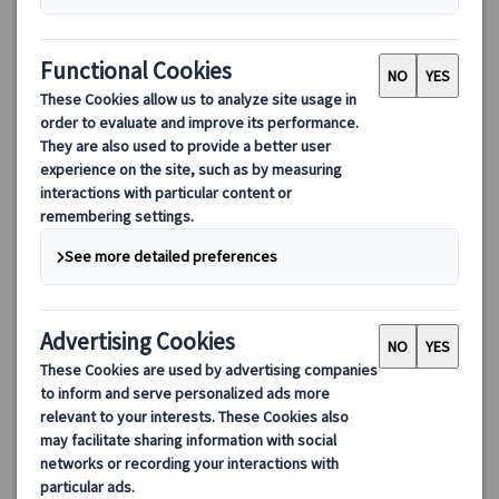
【7-8月限定】ビッグベンがシンボルのウェストミンスター宮
殿(国会議事堂)内部特別見学｜公認ガイドが日本語で案内
ロンドンのシンボル「ビッグベン」で知られる国会議事堂を日本
語公認ガイドと巡る特別ツアー！世界遺産の内部を詳しく解説付
きで見学できる22名限定のプレミアム体験をお楽しみください。
68.00 GBP
5.0
(3件)
詳細を見る
8/1・8・17
約2時間