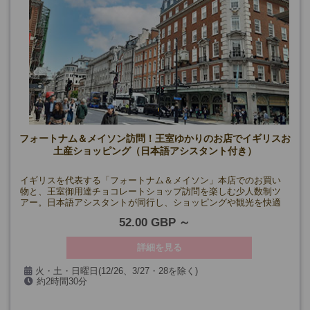
フォートナム＆メイソン訪問！王室ゆかりのお店でイギリスお
土産ショッピング（日本語アシスタント付き）
イギリスを代表する「フォートナム＆メイソン」本店でのお買い
物と、王室御用達チョコレートショップ訪問を楽しむ少人数制ツ
アー。日本語アシスタントが同行し、ショッピングや観光を快適
にサポートします！
52.00 GBP
詳細を見る
火・土・日曜日(12/26、3/27・28を除く)
約2時間30分
催行確定日