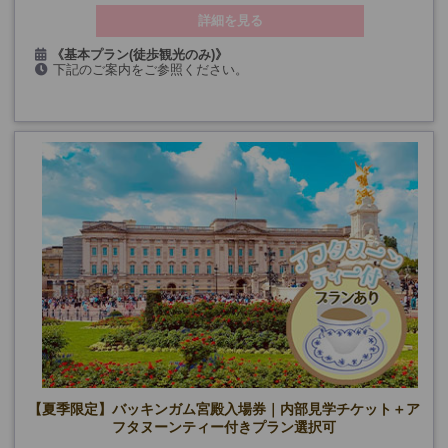
詳細を見る
《基本プラン(徒歩観光のみ)》
下記のご案内をご参照ください。
月・水・金曜日(12/25、1/1以外)
《基本プラン+アフタヌーンティー付き》
月・水・金曜日(12/25・28、1/1、3/26・29以外)
《7～8月限定：宮殿内部見学入場券付きプラン》
7/10～8/31：月・水・金曜日
9/4～9/25：月・金曜日
《7～8月限定：アフタヌーンティー＋宮殿内部見学入場券付きプ
ラン》
7/10～8/31：月・水・金曜日
9/4～9/25：月・金曜日
※アフタヌーンティー付きプランは、会場手配完了後に催行確定
となります。それまではリクエスト受付となります。
【夏季限定】バッキンガム宮殿入場券｜内部見学チケット＋ア
フタヌーンティー付きプラン選択可