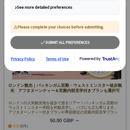
ロンドン観光｜バッキンガム宮殿・ウェストミンスター徒歩観
光 アフタヌーンティー＆宮殿内部見学付きプランも選択可
ロンドンの人気観光地を徒歩で巡るツアー！バッキンガム宮殿や
ウェストミンスター寺院を外観見学し、パブにも立ち寄ります。
アフタヌーンティー付きプランや季節限定の宮殿内部見学プラン
も選択可能。少人数制で初心者にも安心！
50.00 GBP
4.8
(6件)