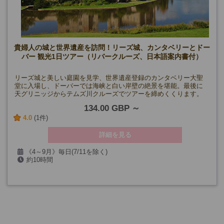
貴婦人の城と世界遺産を訪問！リーズ城、カンタベリーとドー
バー 観光1日ツアー（リバークルーズ、日本語案内書付）
リーズ城と美しい庭園を見学、世界遺産登録のカンタベリー大聖
堂に入場し、ドーバーでは海峡と白い岸壁の絶景を堪能。最後に
天グリニッジからテムズ川クルーズでツアーを締めくくります。
134.00 GBP
4.0
(1件)
詳細を見る
《4～9月》毎日(7/11を除く)
約10時間
《10月》:月・水・金・日曜日