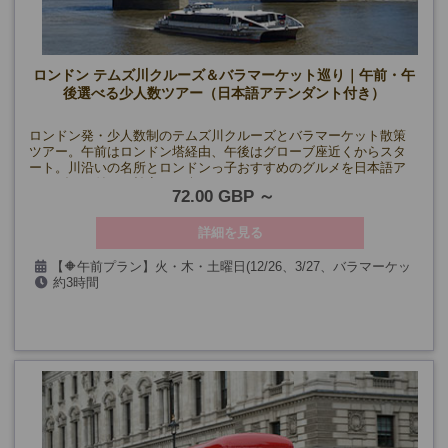
ロンドン テムズ川クルーズ＆バラマーケット巡り｜午前・午
後選べる少人数ツアー（日本語アテンダント付き）
ロンドン発・少人数制のテムズ川クルーズとバラマーケット散策
ツアー。午前はロンドン塔経由、午後はグローブ座近くからスタ
ート。川沿いの名所とロンドンっ子おすすめのグルメを日本語ア
テンダント付きで効率よく楽しめます。
72.00 GBP
詳細を見る
【🔶午前プラン】火・木・土曜日(12/26、3/27、バラマーケッ
約3時間
ト休業日、クルーズ休業日を除く)
【🔷午後プラン】火・日曜日(12/27、3/28、バラマーケット休業
日、リバーボート休業日を除く)
催行確定日