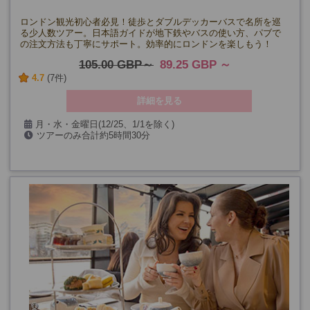
ロンドン観光初心者必見！徒歩とダブルデッカーバスで名所を巡
る少人数ツアー。日本語ガイドが地下鉄やバスの使い方、パブで
の注文方法も丁寧にサポート。効率的にロンドンを楽しもう！
105.00 GBP
89.25 GBP
4.7
(7件)
詳細を見る
月・水・金曜日(12/25、1/1を除く)
ツアーのみ合計約5時間30分
(午前ツアー後に一旦解散、休憩、再集合で途中約1時間30分)
催行確定日