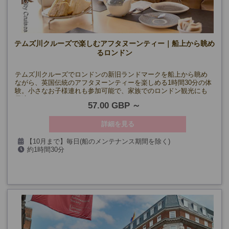
テムズ川クルーズで楽しむアフタヌーンティー｜船上から眺め
るロンドン
テムズ川クルーズでロンドンの新旧ランドマークを船上から眺め
ながら、英国伝統のアフタヌーンティーを楽しめる1時間30分の体
験。小さなお子様連れも参加可能で、家族でのロンドン観光にも
最適です。
57.00 GBP
詳細を見る
【10月まで】毎日(船のメンテナンス期間を除く)
約1時間30分
【11月～】水～日曜日、12/21・22・28・29
*1月以降未定