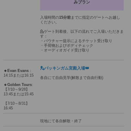
みプラン
入場時間の
15分前
までに指定のゲートへお越し
ください。
💁ゲート到着後、以下の流れでご入場いただきま
す：
・バウチャー提示によるチケット受け取り
・手荷物およびボディチェック
・オーディオガイド受け取り
💂バッキンガム宮殿入場👑
🔸Evan Evans
：
14:15または16:15
各自にて自由見学(解散まで自由行動)
🔹Golden Tours
:
【7/10～9/28】
13:45または15:45
【7/10～8/31】
16:45
現地にて各自解散・終了