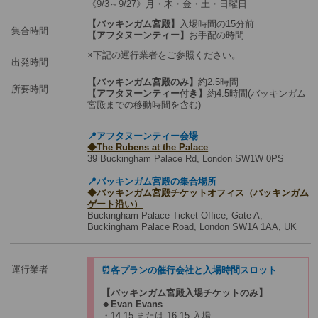
《9/3～9/27》月・木・金・土・日曜日
【バッキンガム宮殿】
入場時間の15分前
集合時間
【アフタヌーンティー】
お手配の時間
※下記の運行業者をご参照ください。
出発時間
【バッキンガム宮殿のみ】
約2.5時間
所要時間
【アフタヌーンティー付き】
約4.5時間(バッキンガム
宮殿までの移動時間を含む)
========================
📍アフタヌーンティー会場
◆The Rubens at the Palace
39 Buckingham Palace Rd, London SW1W 0PS
📍バッキンガム宮殿の集合場所
◆バッキンガム宮殿チケットオフィス（バッキンガム
ゲート沿い）
Buckingham Palace Ticket Office, Gate A,
Buckingham Palace Road, London SW1A 1AA, UK
運行業者
⏰各プランの催行会社と入場時間スロット
【バッキンガム宮殿入場チケットのみ】
🔸Evan Evans
・14:15 または 16:15 入場