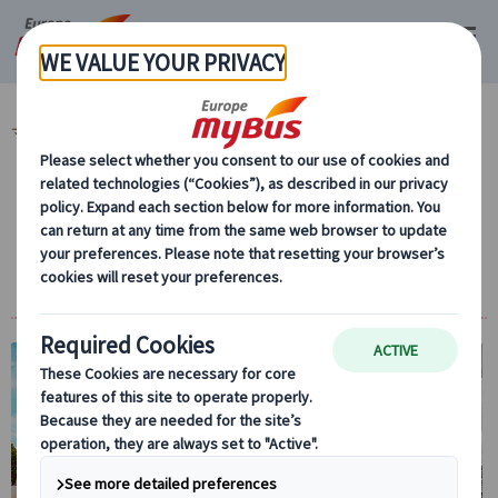
マイバス・ヨーロッパ
イギリス (48)
ロンドン (48)
季節限定ツアー (4)
【夏季限定】バッキンガム宮殿入場券｜内部
見学チケット＋アフタヌーンティー付きプラ
ン選択可