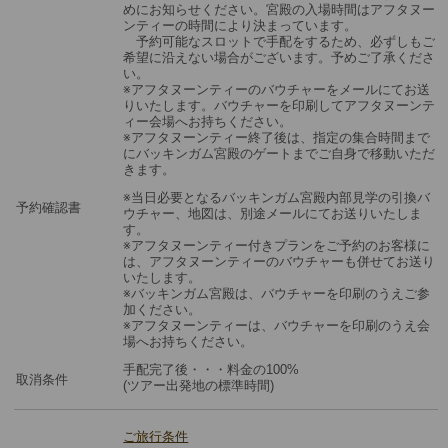
めにお知らせください。宮殿の入場時間はアフタヌー
ンティーの時間により決まっています。
予約可能なスロットで手配をするため、必ずしもご
希望に沿えない場合がございます。予めご了承くださ
い。
※アフタヌーンティーのバウチャーをメールにてお送
りいたします。バウチャーを印刷してアフタヌーンテ
ィー会場へお持ちください。
※アフタヌーンティー終了後は、指定の集合時間まで
にバッキンガム宮殿のゲートまでご自身で移動いただ
きます。
※当日必要となるバッキンガム宮殿内部見学の引換バ
予約確認書
ウチャー、地図は、別途メールにてお送りいたしま
す。
※アフタヌーンティー付きプランをご予約のお客様に
は、アフタヌーンティーのバウチャーも併せてお送り
いたします。
※バッキンガム宮殿は、バウチャーを印刷のうえご参
加ください。
※アフタヌーンティーは、バウチャーを印刷のうえ会
場へお持ちください。
手配完了後・・・料金の100%
取消条件
(ツアー出発地の標準時間)
ご旅行条件