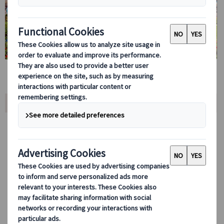
ツアー内容
ロンドン観光の定番人気スポットバッキンガム宮殿の夏季限定・内部
見学入場券お手配！
夏の期間のみ一般公開されるステートルームおよび庭園へ入場し、王
室の華やかな装飾や貴重な美術品を自由見学いただけます。
見学は日本語オーディオガイド付きのため、歴史や展示内容を理解し
ながらご自身のペースでお楽しみいただけます。
バッキンガム宮殿入場券のみのプランに加え、宮殿周辺ホテルで楽し
む英国伝統アフタヌーンティー付きプランも選択可能です。
観光とともに、ロンドンならではの優雅なティータイムもお楽しみい
ただけます。
見学後は庭園エリアやギフトショップでの散策・ショッピングも可能
です。