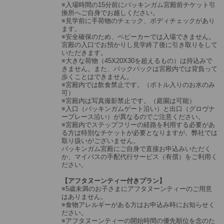
※入場時間の15分前にバッキンガム宮殿前チケット引
換所へご自身でお越しください。
※見学前に手荷物のチェック、ボディチェックがあり
ます。
※安全確保のため、ベビーカーでは入場できません。
宮殿の入口でお預かりし見学終了後に引き取りをして
いただきます。
※大きな荷物（45X20X30を超えるもの）は持込みで
きません。また、バックパックは宮殿内では背負って
歩くことはできません。
※宮殿内では飲食禁止です。（ボトル入りのお水のみ
可）
※宮殿内は写真撮影禁止です。（庭園は可能）
※入口（バッキンガムゲート沿い）と出口（グロヴナ
ープレース沿い）が異なるのでご注意ください。
※宮殿内でステップフリーの経路を利用する必要があ
る方は特別なチケットが必要となりますが、弊社では
取り扱いがございません。
バッキンガム宮殿にご自身で直接お申込みいただく
か、マイバスの手配代行サービス（有償）をご利用く
ださい。
【アフタヌーンティー付きプラン】
※5歳未満のお子さまにアフタヌーンティーのご用意
はありません。
※食物アレルギーがある方はお申込み時にお知らせく
ださい。
※アフタヌーンティーの開始時間の優先順位を念のた