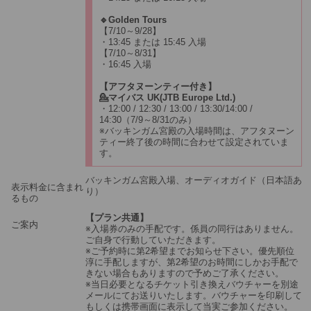
🔹Golden Tours
【7/10～9/28】
・13:45 または 15:45 入場
【7/10～8/31】
・16:45 入場
【アフタヌーンティー付き】
💁マイバス UK(JTB Europe Ltd.)
・12:00 / 12:30 / 13:00 / 13:30/14:00 /
14:30（7/9～8/31のみ）
※バッキンガム宮殿の入場時間は、アフタヌーン
ティー終了後の時間に合わせて設定されていま
す。
バッキンガム宮殿入場、オーディオガイド（日本語あ
表示料金に含まれ
り）
るもの
【プラン共通】
ご案内
※入場券のみの手配です。係員の同行はありません。
ご自身で行動していただきます。
※ご予約時に第2希望までお知らせ下さい。優先順位
淳に手配しますが、第2希望のお時間にしかお手配で
きない場合もありますので予めご了承ください。
※当日必要となるチケット引き換えバウチャーを別途
メールにてお送りいたします。バウチャーを印刷して
もしくは携帯画面に表示して当実ご参加ください。