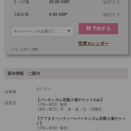
5～17歳
20.00 GBP
おひとり
5歳未満
0.00 GBP
おひとり
予約する
空席カレンダー
もっと詳しい情報
ご参加可能な年齢
0 歳以上
その他
基本情報・ご案内
最少催行人数
1
ロンドン
ツアーコード
MBLSP20
出発地
【バッキンガム宮殿入場チケットのみ】
設定日
《7/9～8/31》毎日
《9/3～9/27》月・木・金・土・日曜日
【アフタヌーンティー+バッキンガム宮殿入場チケッ
ト】
《7/9～8/31》毎日