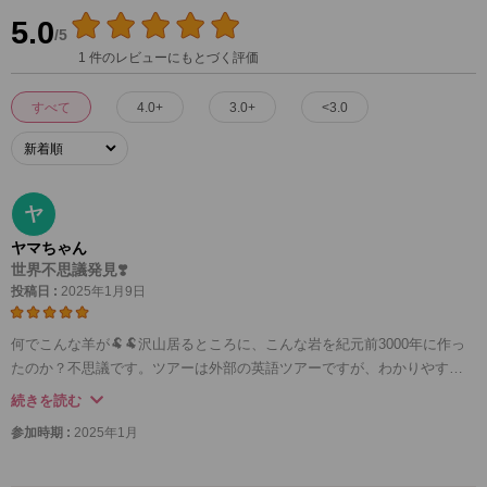
5.0
/5
1 件のレビューにもとづく評価
すべて
4.0+
3.0+
<3.0
ヤ
ヤマちゃん
世界不思議発見❣️
投稿日 :
2025年1月9日
何でこんな羊が🐏🐏沢山居るところに、こんな岩を紀元前3000年に作っ
たのか？不思議です。ツアーは外部の英語ツアーですが、わかりやすく
ロンドン市内の話もしてくれました。バスも綺麗😍ですし、トイレも付
続きを読む
いているので安心です。
参加時期 :
2025年1月