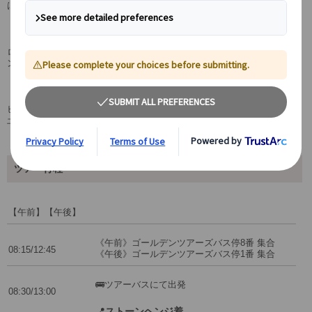
は必見です。
便利な往復バス
ロンドンから半日で手軽に行ける！個人ではなかなか行きにくいストー
ンヘンジも往復バス付でらくらく。
お土産探しにもぴったり
ビジターセンターショップでは、ストーンヘンジグッズが豊富です。お
土産にぜひ！
ツアー行程
【午前】【午後】
《午前》ゴールデンツアーズバス停8番 集合
08:15/12:45
《午後》ゴールデンツアーズバス停1番 集合
🚌ツアーバスにて出発
08:30/13:00
📍
ストーンヘンジ着