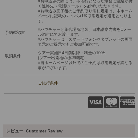
※お申込みの際には、不催行となった場合に連絡が付
く連絡先（電話/メール）を必ずいただきます。
※お申込み完了後のご予約取り消し規定は、本ホーム
ページに記載のマイバスUK取消規定が適用となりま
す。
※バウチャーと集合場所地図、日本語案内書をEメー
予約確認書
ル添付にてお渡します。
※バウチャーは、スマートフォンやタブレットの画面
表示のご提示でもご参加可能です。
ツアー実施日4日前以降：料金の100%
取消条件
(ツアー出発地の標準時間)
※当ホームページ以外でのご予約は取消規定が異なる
事がございます。
ご旅行条件
レビュー
Customer Review