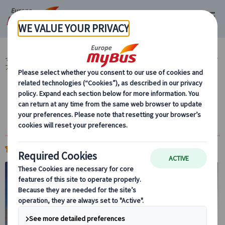
マイバス・ヨーロッパ
イギリス (48)
ロンドン (48)
ロンドン発 日帰りツ
アー (12)
ストーンヘンジ (3)
世界遺産を訪ねて！ストーンヘンジ観光午
前・午後ツアー
(
)
5.0
1件