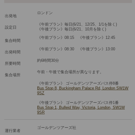
最少催行人数
1
ロンドン
ツアーコード
MBLBP
出発地
《午前プラン》毎日(6/21、12/25、1/1を除く)
設定日
《午後プラン》毎日(6/21、10月を除く)
《午前プラン》08:15 《午後プラン》12:45
集合時間
《午前プラン》08:30 《午後プラン》13:00
出発時間
約6時間30分
所要時間
午前・午後で集合場所が異なります。
集合場所
《午前プラン》 ゴールデンツアーズバス停8番
Bus Stop 8, Buckingham Palace Rd, London SW1W
9SZ
《午後プラン》 ゴールデンツアーズバス停1番
Bus Stop 1, Bulleid Way, Victoria, London, SW1W
9SR
ゴールデンツアーズ社
運行業者