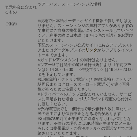
ツアーバス、ストーンヘンジ入場料
表示料金に含まれ
るもの
※現地で日本語オーディオガイド機器の貸し出しはあ
ご案内
りません。ストーンヘンジの無料アプリがありますの
で事前にご自身の携帯電話にインストールしていただ
くと、利用の際に日本語（または他の言語）をお選び
いただけます。
下記のストーンヘンジ公式サイトにあるアップルスト
アまたはグーグルプレイの
リンク
からアプリをインス
トールできます。
※ガイドやアシスタントの同行はありません。
※ツアー終了は途中の道路通行状況により《午前プラ
ンは》14:30～15:30、《午後プラン》は19:30～20:00
頃を予定しています。
※出発場所(ビクトリア駅近く)と解散場所(ビクトリア
駅周辺またはグロースターロード駅近く)が違う可能
性があるためご注意ください。
※ドライバーへのチップは含まれていません。サービ
スに満足された場合には1人2-3ポンド程度の心付けを
お渡しください。
※予約確定後でも、催行元で最少催行人数に満たない
等の理由により催行中止となる場合があります。
※2日前のUK時間正午までに連絡がなければ催行とな
ります。不催行の場合にはUK時間正午までにメール
もしくは携帯電話・ご宿泊ホテルへの電話などでご連
絡させていただきます。