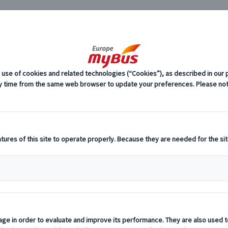
JP
ドン市内観光ツアー (16)
ハリーポッター関連 (2)
ロンドン市内観光ツアー 
ドン発 ハリー・ポッターツアー
ドンでは、映画のロケ地を巡る
と、
市内観光ツアー
ワーナー・
ー体験が楽しめます。
らも映画の世界観を深く体験できる人気コンテンツです。
ロンドン市内ハリー・ポッター ロケ地巡りツア
ドン市内に点在する映画ロケ地を巡るプライベートツアーです