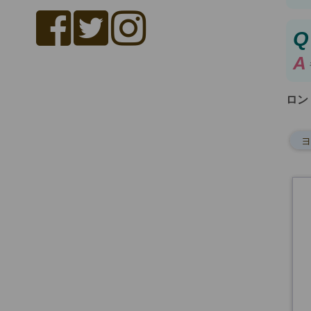
Q
A
ロン
ヨ