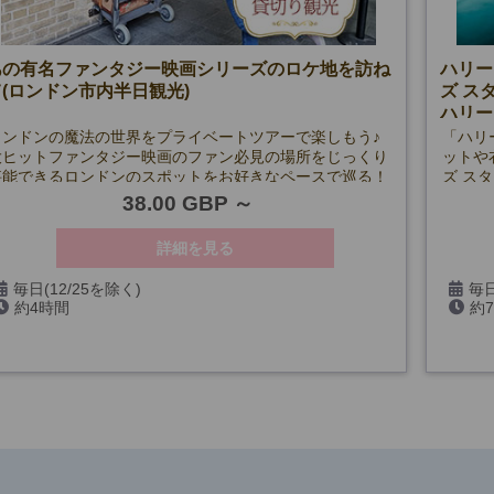
あの有名ファンタジー映画シリーズのロケ地を訪ね
ハリー
て(ロンドン市内半日観光)
ズ ス
ハリー
ロンドンの魔法の世界をプライベートツアーで楽しもう♪
「ハリ
大ヒットファンタジー映画のファン必見の場所をじっくり
ットや
堪能できるロンドンのスポットをお好きなペースで巡る！
ズ ス
思い出に残る撮影タイムも確保、特に有名なキングスクロ
ス送迎
38.00 GBP
ス駅で解散。ご家族やお年寄りにも最適なプライベートツ
アーです。
詳細を見る
毎日(12/25を除く)
毎日
約4時間
約
*1月