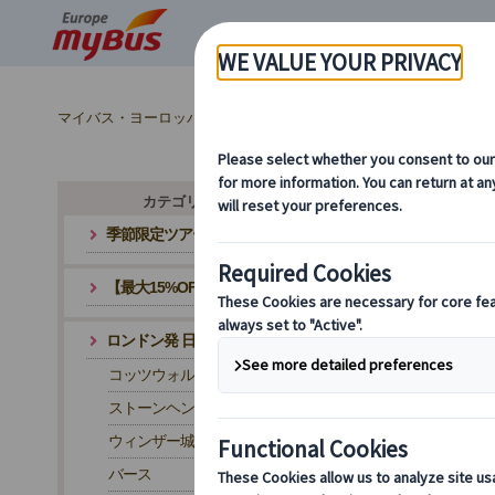
マイバス・ヨーロッパ
イギリス (48)
ロンドン (48)
ロン
カテゴリ・テーマから探す
季節限定ツアー
ロン
【最大15%OFF】夏旅応援キャンペーン
ロン
ッタ
どち
ロンドン発 日帰りツアー
コッツウォルズ
ストーンヘンジ
ウィンザー城
バース
ロン