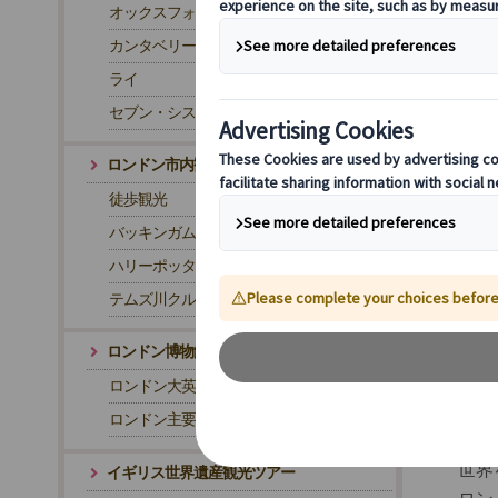
キン
オックスフォード
街で
カンタベリー/ドーバー
約3
ライ
可能
初め
セブン・シスターズ

ロンドン市内観光ツアー
訪
映
徒歩観光
バッキンガム宮殿
ハリーポッター関連
テムズ川クルーズ
ロンドン博物館・文化体験ツアー
ロンドン大英博物館ツアー
映画
ロンドン主要美術館・博物館ツアー
アー
ホグ
世界
イギリス世界遺産観光ツアー