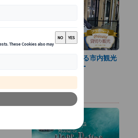
界を実際の
わせて観光
映画ロケ地を巡る市内観光
ツアー
ン
きる人気ツ
そのままの