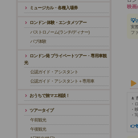
ロン
映画
ミュージカル・各種入場券

ロンドン 体験・エンタメツアー
実
バストロノーム(ランチ/ディナー)
フ
パブ体験
ロンドン発 プライベートツアー・専用車観
光
公認ガイド・アシスタント
公認ガイド・アシスタント＋専用車
おうちで旅マエ相談！
🚶
・
・
ツアータイプ
・
午前観光

午後観光