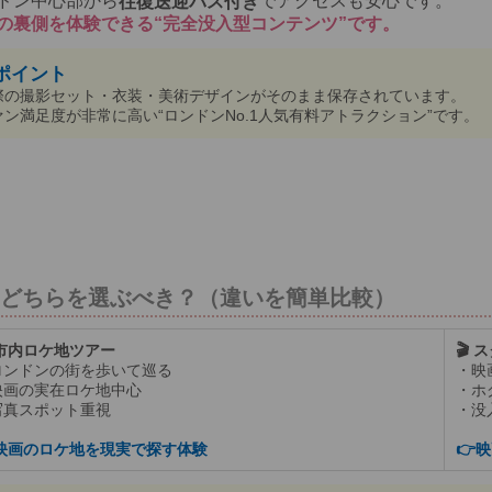
ドン中心部から
でアクセスも安心です。
往復送迎バス付き
の裏側を体験できる“完全没入型コンテンツ”です。
ポイント
際の撮影セット・衣装・美術デザインがそのまま保存されています。
ァン満足度が非常に高い“ロンドンNo.1人気有料アトラクション”です。
どちらを選ぶべき？（違いを簡単比較）
 市内ロケ地ツアー
🎬
ロンドンの街を歩いて巡る
・映
映画の実在ロケ地中心
・ホ
写真スポット重視
・没
映画のロケ地を現実で探す体験
👉