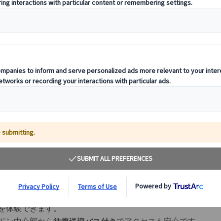
やミレニアムブリッジなど、映画の世
グスクロス駅9と3/4番線
体験できます。
で、お客様のペースに合
箇所を自由に選択できるカスタム形式
です。
てのロンドン観光でも安心して楽しめます。
ポイント
問スポットは約6箇所から自由選択。
画ファン向けに“外さない名場面ロケ地”だけを厳選しています。
🎬 ワーナー・ブラザーズ・スタジオツアーロンド
ハリー・ポッターシリーズの
を見学で
実際の撮影セットや衣装
です。
など、映画
ワーツ大広間・ダイアゴン横丁・ホグワーツ城模型
を体験できます。