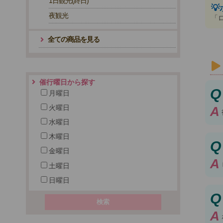
1日観光(終日)

夜観光
「
全ての商品を見る
催行曜日から探す
Q
月曜日
火曜日
A
水曜日
木曜日
Q
金曜日
A
土曜日
日曜日
Q
A