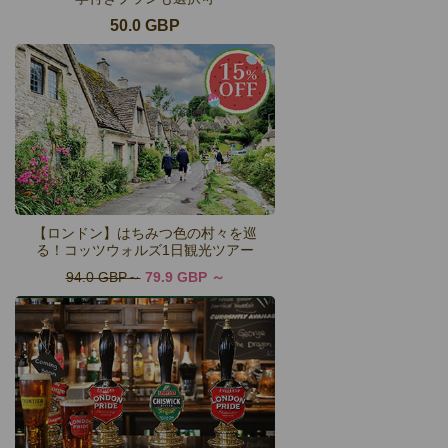
50.0 GBP
【ロンドン】はちみつ色の村々を巡
る！コッツウォルズ1日観光ツアー
94.0 GBP
79.9 GBP