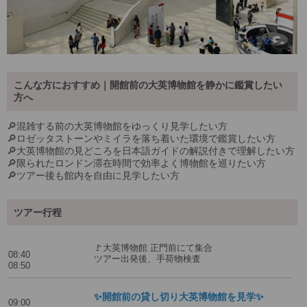
こんな方におすすめ｜開館前の大英博物館を静かに鑑賞したい
方へ
🔎混雑する前の大英博物館をゆっくり見学したい方
🔎ロゼッタストーンやミイラを落ち着いた環境で鑑賞したい方
🔎大英博物館の見どころを日本語ガイドの解説付きで理解したい方
🔎限られたロンドン滞在時間で効率よく博物館を巡りたい方
🔎ツアー後も館内を自由に見学したい方
ツアー行程
🚩大英博物館 正門前にて集合
08:40
ツアー出発後、手荷物検査
08:50
✨開館前の貸し切り大英博物館を見学✨
09:00