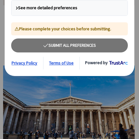
【開館1時間前の特別入場】静かな大英博物館
でロゼッタストーンを鑑賞
通常は多くの観光客で人だかりができる
ロゼッタストーンやエジプト
のミイラ展示
を、
一般開館の約1時間前に特別入場
して見学します。
人の少ない静かな館内で、展示物を間近でゆっくり鑑賞できる貴重な
体験です。写真撮影もしやすく、大英博物館の至宝を落ち着いて楽し
めます。