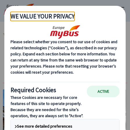
マイバス・ヨーロッパ
イギリス (48)
ロンドン (48)
季節限定ツアー (4)
【開館前特別貸切り】大英博物館 日本語ガイ
ドツアー｜ロゼッタストーン・ミイラを静か
な館内で鑑賞