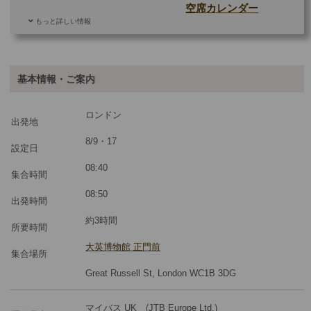
空席カレンダー
もっと詳しい情報
ご参加可能な年齢
4 歳以上
その他
基本情報・ご案内
最少催行人数
6
ロンドン
ツアーコード
MBL5B
出発地
8/9・17
設定日
08:40
集合時間
08:50
出発時間
約3時間
所要時間
大英博物館 正門前
集合場所
Great Russell St, London WC1B 3DG
マイバス UK (JTB Europe Ltd.)