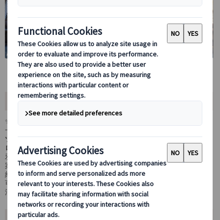
ツアー内容
✨
7/13・8/9・8/17限定！夏の特別催行プレミアム体験✨
一般開館前の静寂に包まれた大英博物館を、
20名限定のプレミアム
ツアーで貸切体験。
ロゼッタストーン
やエジプトの
ミイラ展
など人気展示を、人混みに
邪魔されずじっくり鑑賞できます。
案内は
英国政府公認「ブルーバッジ・ガイド」
が担当。10時以降も
約1時間半の追加案内で知的好奇心を満たし、終了後は自由見学も
可能。
混雑を避けた効率的で贅沢なロンドンの朝をお楽しみください。
ツアーポイント