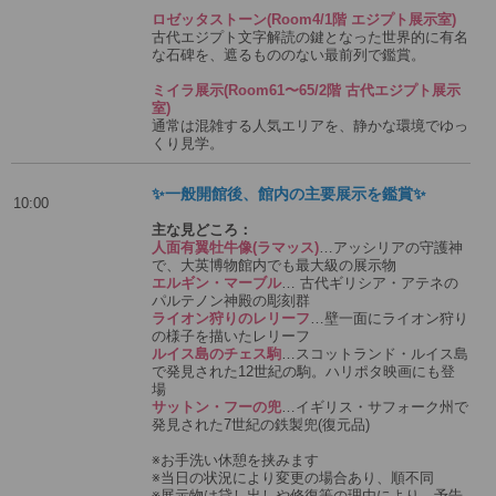
ロゼッタストーン(Room4/1階 エジプト展示室)
古代エジプト文字解読の鍵となった世界的に有名
な石碑を、遮るもののない最前列で鑑賞。
ミイラ展示(Room61〜65/2階 古代エジプト展示
室)
通常は混雑する人気エリアを、静かな環境でゆっ
くり見学。
✨一般開館後、館内の主要展示を鑑賞✨
10:00
主な見どころ：
人面有翼牡牛像(ラマッス)
…アッシリアの守護神
で、大英博物館内でも最大級の展示物
エルギン・マーブル
… 古代ギリシア・アテネの
パルテノン神殿の彫刻群
ライオン狩りのレリーフ
…壁一面にライオン狩り
の様子を描いたレリーフ
ルイス島のチェス駒
…スコットランド・ルイス島
で発見された12世紀の駒。ハリポタ映画にも登
場
サットン・フーの兜
…イギリス・サフォーク州で
発見された7世紀の鉄製兜(復元品)
※お手洗い休憩を挟みます
※当日の状況により変更の場合あり、順不同
※展示物は貸し出しや修復等の理由により、予告