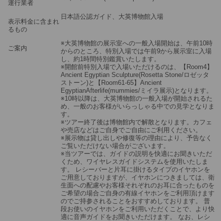
運行業者
日本語公認ガイド、大英博物館入場
表示料金に含まれ
るもの
※大英博物館の展示室への一般入場開始は、午前10時
ご案内
からのところ、特別入場では午前9から展示室に入場
し、約1時間特別鑑賞いたします。
※開館前特別入場で入場いただけるのは、【Room4】
Ancient Egyptian Sculpture(Rosetta Stone/ロゼッタ
ストーン)と【Room61-65】Ancient
EgyptianAfterlife(mummies/ミイラ展示)となります。
※10時以降は、大英博物館の一般入場が開始されるた
め、一般のお客様がいらっしゃる中での見学となりま
す。
※ツアー終了後は博物館内で解散となります。カフェ
や売店などはご自身でご自由にご利用ください。
※展示物は貸し出しや修復等の理由により、予告なく
ご覧いただけない場合がございます。
※当ツアーでは、ガイドの説明を快適にお聞きいただ
くため、ワイヤレスガイドシステムを使用いたしま
す。 レシーバーと片耳に掛けるタイプのイヤホンを
ご用意しておりますが、イヤホンにつきましては、衛
生面への配慮やお客様それぞれのお耳に合ったものを
ご希望の場合ご自身の有線イヤホンをご利用頂けます
のでご持参されることをおすすめしております。 普
段お使いのイヤホンをご利用いただくことで、より快
適に音声ガイドをお聞きいただけます。 なお、レシ