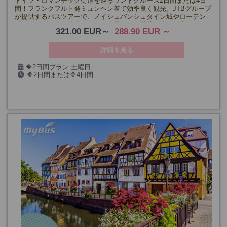
ドイツ・ロマンチック街道を巡るランドクルーズ2日間または4日
間！フランクフルト発ミュンヘン着で効率良く観光。JTBグループ
が提供するバスツアーで、ノイシュバンシュタイン城やローテン
ブルク、ヴィース教会などのなど見どころ満載の旅をお楽しみく
321.00 EUR
288.90 EUR
ださい。
詳細を見る
🔶2日間プラン:土曜日
🔶2日間または🔷4日間
🔷4日間プラン: 金曜日