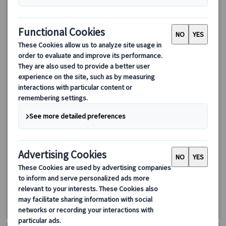
ランドクルーズ｜中欧周遊 ウィーン・ブダペスト・ブラチス
ラバ・プラハを巡る7日間（ウィーン発プラハ着）
中世ヨーロッパの美しい街並みを巡る7日間のランドクルーズ中欧
周遊ツアー。ウィーン、ブダペスト、プラハなどの名所を訪れ、
自由行動も楽しめる贅沢な旅。歴史と文化を体感する充実のプラ
ンです。
880.00 EUR
792.00 EUR
4.5
(2件)
詳細を見る
月曜日
7日間
《2026年4月～》6日間