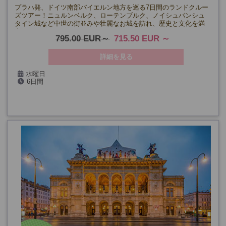
プラハ発、ドイツ南部バイエルン地方を巡る7日間のランドクルー
ズツアー！ニュルンベルク、ローテンブルク、ノイシュバンシュ
タイン城など中世の街並みや壮麗なお城を訪れ、歴史と文化を満
喫。
795.00 EUR
715.50 EUR
詳細を見る
水曜日
6日間