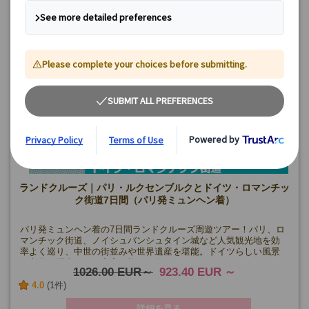
ランドクルーズ｜パリ・ルクセンブルクとドイツ・ロマンチッ
ク街道7日間（パリ発ミュンヘン着）
パリ発ミュンヘン着の7日間ランドクルーズ周遊ツアー！パリ、ロ
マンチック街道、ノイシュバンシュタイン城など人気観光地を効
率よく巡り、中世の街並みや世界遺産を堪能。ドイツらしい風景
と文化を満喫できる充実の旅をお楽しみください。
1026.00 EUR
923.40 EUR
4.0
(1件)
詳細を見る