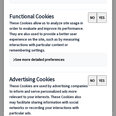
ランドクルーズ｜パリ・ルクセンブルクとドイツ・ロマンチッ
ク街道7日間（パリ発ミュンヘン着）
パリ発ミュンヘン着の7日間ランドクルーズ周遊ツアー！パリ、ロ
マンチック街道、ノイシュバンシュタイン城など人気観光地を効
率よく巡り、中世の街並みや世界遺産を堪能。ドイツらしい風景
と文化を満喫できる充実の旅をお楽しみください。
1026.00 EUR
923.40 EUR
4.0
(1件)
詳細を見る
火曜日
7日間