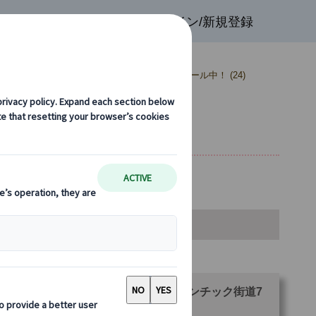
検索
お気に入り
ログイン/新規登録
！ (37)
【10％OFF】まだ間に合う！夏セール中！ (24)
日間（パリ発ミュンヘン着）
金・空席カレンダー・お申込み
ランをお選びください。
パリとルクセンブルク、ドイツ・ロマンチック街道7
間(パリ発→ミュンヘン着)