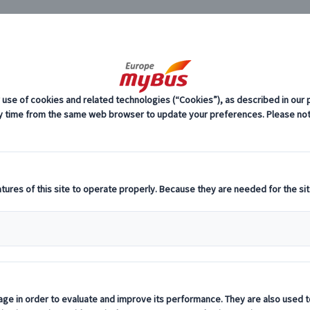
JP
59)
ヨーロッパ周遊旅行『ランドクルーズ』 (59)
MyBus公式サイト限定
クセンブルクとドイツ・ロマンチック街道7
料
プ
日