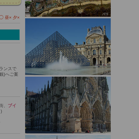
 昼× 夕×
ランスで
外観)へご案
街、
ブイ
)
0