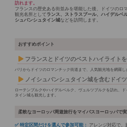
訪れます。
フランスの歴史ある街並みを堪能した後、ドイツのロ
観光名所として
ランス、ストラスブール、ハイデルベ
シュバンシュタイン城
などを訪問します。
おすすめポイント
フランスとドイツのベストハイライト
パリからドイツのロマンチック街道まで、人気観光地を網羅し
ノイシュバンシュタイン城を含むドイ
ローテンブルクやハイデルベルク、ヴュルツブルクを訪れ、ド
タイン城も観光します。
柔軟なヨーロッパ周遊旅行をマイバスヨーロッパで実
✅ 特定区間だけを選んで参加可能：
アレンジ対応で、