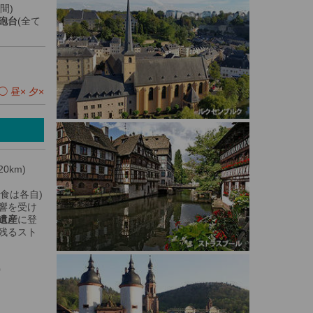
間)
砲台
(全て
 昼× 夕×
0km)
昼食は各自)
響を受け
遺産
に登
残るスト
0