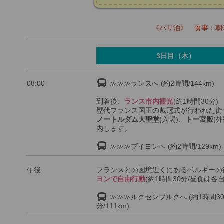
《パリ泊》 食事：朝◯
3日目（木）
08:00
≫≫≫ランスへ (約2時間/144km)
到着後、
ランス市内観光
(約1時間30分)
歴代フランス国王の戴冠式が行われた街
ノートルダム大聖堂
(入場)、
トー宮殿
(
内します。
≫≫≫ブイヨンへ (約2時間/129km)
午後
フランスとの国境近くにあるベルギーの
ヨンで自由行動
(約1時間30分/昼食は各自
≫≫≫ルクセンブルクへ (約1時間3
分/111km)