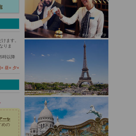
宛
だけます。
なりま
5時以降
 昼× 夕×
。
アー✨
すめの