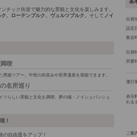
基
その
マンチック街道で魅力的な景観と文化を楽しみます。
ルク、ローテンブルク、ヴュルツブルク、
そして
ノイ
出発
設定
集合
出発
※3
※2
所要
を満喫
※1
た周遊ツアー。中世の街並みや世界遺産を堪能できます。
※複
運行
ツの名所巡り
ング
表示
イツらしい景観と文化を満喫。夢の城・ノイシュバンシュ
れる
現！
ご案
旅の自由度をアップ！