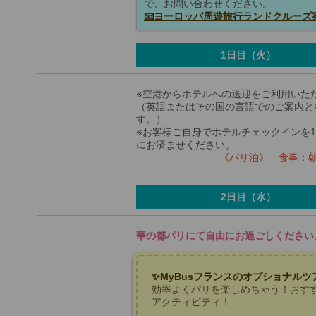
で、お問い合わせください。
📧ヨーロッパ周遊旅行ランドクルーズ
1日目（火）
※空港からホテルへの送迎をご利用いた
（英語またはその国の言語でのご案内と
す。）
※お客様ご自身でホテルチェックインを1
にお済ませください。
《パリ泊》 食事：朝×
2日目（水）
華の都パリにて自由にお過ごしください
✨MyBusフランスのオプショナルツ
効率よくパリを楽しめちゃう！おす
アクティビティ！