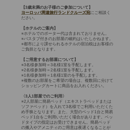
【3歳未満のお子様のご参加について】
ヨーロッパ周遊旅行ランドクルーズ宛
にご相談く
ださい。
【ホテルのご案内】
※ホテルでのポーター代は含まれておりません。
※バスタブ付きのお部屋の確約はいたしかねます。
※都市により課せられるホテルの宿泊税はお客様の
ご負担となります。
【ご用意するお部屋について】
※3名様参加時＝3名様1室を手配します。
※2名様参加時＝2名様1室を手配します。
※1名様参加時＝1名様1室のを手配します。
※複数のお部屋をご希望の場合は、複数回に分けて
ショッピングカートに商品をお入れください。
〈3人1部屋でのご利用〉
※2人部屋に簡易ベッド（エキストラベッドまたは
ソファベッド）を入れて3名様でご利用いただくた
め手狭となります。また、大型のベッド1台と簡易
ベッド1台をご利用いただく場合があります。ベッ
ドタイプの指定はお受けできません。簡易ベッド
の搬入やアメニティのご用意は夜遅くなることが