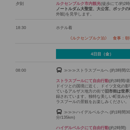
夕刻
ルクセンブルク市内観光
(徒歩にて/約2時
ノートルダム大聖堂、大公宮、ボックの
外観)を見学します。
18:30
ホテル着
《ルクセンブルク泊》 食事：朝◯
4日目（金）
08:00
≫≫≫ストラスブールへ (約3時間/22
ストラスブールにて自由行動
(約3時間/
ドイツとの国境に近く、ドイツ文化の影
ているアルザス地方の街で
旧市街は世界
録されています。独特な美しい町並みが
ラスブールの景観をお楽しみください。
≫≫≫ハイデルベルクへ (約1時間3
分/135km)
ハイデルベルクにて自由行動
(約2時間)