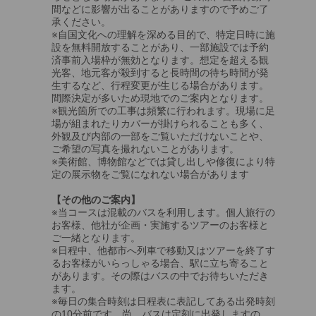
間などに影響が出ることがありますので予めご了
承ください。
※自国文化への理解を深める目的で、特定日時に施
設を無料開放することがあり、一部施設では予約
済事前入場枠が無効となります。想定を超える観
光客、地元客が殺到すると長時間の待ち時間が発
生するなど、行程変更が生じる場合があります。
間際決定が多いため現地でのご案内となります。
※観光箇所での工事は頻繁に行われます。現場に足
場が組まれたりカバーが掛けられることも多く、
外観及び内部の一部をご覧いただけないことや、
ご希望の写真を撮れないことがあります。
※美術館、博物館などでは貸し出しや修復により特
定の展示物をご覧になれない場合があります
【その他のご案内】
※当コースは混載のバスを利用します。個人旅行の
お客様、他社が企画・実施するツアーのお客様と
ご一緒となります。
※日程中、他都市へ列車で移動又はツアーを終了す
るお客様がいらっしゃる場合、駅に立ち寄ること
があります。その際はバスの中でお待ちいただき
ます。
※毎日の集合時刻は日程表に表記してある出発時刻
の10分前です。尚、バスは定刻に出発しますの