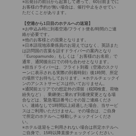
※出発日の前日から起算して遡って、60日前までに
お客様の予約が無い場合は、催行中止をさせてい
ただくことがあります。
【空港から1日目のホテルへの送迎】
※お申込み時に到着空港/フライト便名/時間のご連
絡が必要です。
※他のお客様との混乗となります。
※日本語現地添乗係員のお迎えではなく、英語また
は訪問国の言葉を話すドライバーの案内となり
「Europamundo」もしくは「お客様のお名前」で
通常、通関後出口での待ち合わせとなります。
※担当ドライバーは、フライト到着（空港のスクリ
ーンに表示される実際の到着時刻）後1時間、所定
の場所でお待ちしております。 ※ホテルチェックイ
ンのアシストサービスは付いておりません。
※通関前エリアでの想定外の滞留（税関検査、荷物
紛失など）、乗継便に乗れず到着便変更となる場
合などは、緊急電話番号にその旨ご連絡くださ
い。連絡なしで1時間以上経過した場合、当サービ
スはご利用いただけません。その場合は、ご自身
で所定のホテルへご移動しチェックインくださ
い。
※ホテル送迎をご利用されない場合は所定ホテルへ
ご自身で、15時以降直接チェックインください。