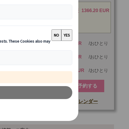
【10%OFF】まだ間に合う！夏旅応援
1366.20 EUR
キャンペーン
期間:2026年7月1日~2026年9月30日
3 名様参加時
1026.00
923.40 EUR
おひとり
2 名様参加時
1026.00
923.40 EUR
おひとり
1 名様参加時
1518.00
1366.20 EUR
おひとり
予約する
空席カレンダー
もっと詳しい情報
料金