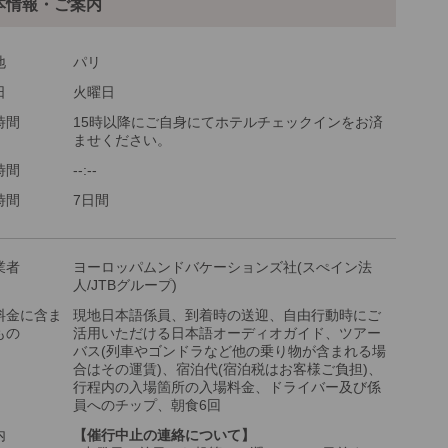
本情報・ご案内
他
ご参加可能な年齢
0 歳以上
地
パリ
最少催行人数
1
日
火曜日
ツアーコード
2605634
時間
15時以降にご自身にてホテルチェックインをお済
ませください。
時間
‐‐:‐‐
名様参加時＝3名様1室を手配します。
名様参加時＝2名様1室を手配します。
時間
7日間
名様参加時＝1名様1室のを手配します。
数のお部屋をご希望の場合は、複数回に分けてショッピ
業者
ヨーロッパムンドバケーションズ社(スぺイン法
カートに商品をお入れください。
人/JTBグループ)
料金に含ま
現地日本語係員、到着時の送迎、自由行動時にご
もの
活用いただける日本語オーディオガイド、ツアー
バス(列車やゴンドラなど他の乗り物が含まれる場
合はその運賃)、宿泊代(宿泊税はお客様ご負担)、
行程内の入場箇所の入場料金、ドライバー及び係
員へのチップ、朝食6回
内
【催行中止の連絡について】