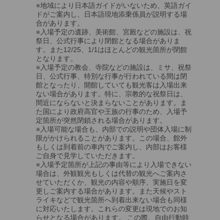
※地域により日本語ガイドがいないため、英語ガイ
ドがご案内し、日本語現地添乗係員が説明する場
合があります。
※入場予定の遺跡、美術館、宮殿などの施設は、祝
祭日、公式行事により閉館となる場合がありま
す。また12/25、1/1はほとんどの観光箇所が閉館
となります。
※入場予定の教会、寺院などの施設は、ミサ、祝祭
日、公式行事、特別な行事が行われている間は閉
館となったり、開館していても観光客は入場出来
ない場合があります。特に、宗教的な祝祭日は、
間近にならないと決まらないことがあります。ま
た国により政府高官や王族の行事のため、入場予
定箇所が突然閉鎖される場合があります。
※入場可能な場合も、内部での説明や団体入場に制
限がかけられることがあります。この場合、館外
もしくは到着前の車内でご案内し、内部はお客様
ご自身で見学していただきます。
※入場予定箇所が上記の事由等により入場できない
場合は、外観観光もしくは代替の観光へご案内さ
せていただくか、観光の内容や順序、実施日を変
更しご案内する場合があります。また天候やスト
ライキなどで観光箇所へ到着出来ない場合も同様
に対応いたします。これらの変更は現地でのお知
らせとなる場合があります。 この際、自由行動時