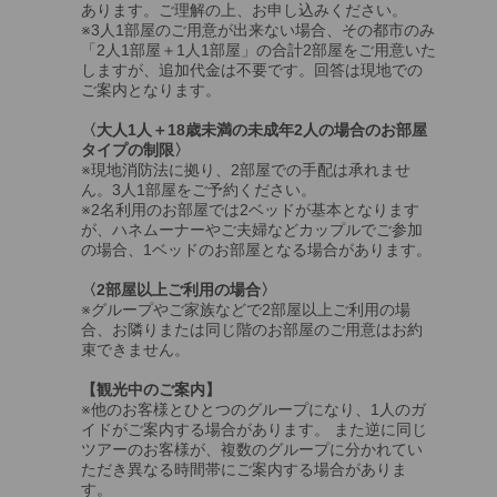
あります。ご理解の上、お申し込みください。
※3人1部屋のご用意が出来ない場合、その都市のみ
「2人1部屋＋1人1部屋」の合計2部屋をご用意いた
しますが、追加代金は不要です。回答は現地での
ご案内となります。
〈大人1人＋18歳未満の未成年2人の場合のお部屋
タイプの制限〉
※現地消防法に拠り、2部屋での手配は承れませ
ん。3人1部屋をご予約ください。
※2名利用のお部屋では2ベッドが基本となります
が、ハネムーナーやご夫婦などカップルでご参加
の場合、1ベッドのお部屋となる場合があります。
〈2部屋以上ご利用の場合〉
※グループやご家族などで2部屋以上ご利用の場
合、お隣りまたは同じ階のお部屋のご用意はお約
束できません。
【観光中のご案内】
※他のお客様とひとつのグループになり、1人のガ
イドがご案内する場合があります。 また逆に同じ
ツアーのお客様が、複数のグループに分かれてい
ただき異なる時間帯にご案内する場合がありま
す。