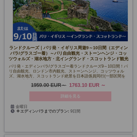
ランドクルーズ｜パリ発・イギリス周遊9～10日間（エディン
バラ/グラスゴー着）～パリ自由観光・ストーンヘンジ・コッ
ツウォルズ・湖水地方・北イングランド・スコットランド観光
～
パリ発・エディンバラ/グラスゴー着ランドクルーズ9～10日間！パ
リ自由観光、ロンドン市内観光、ストーンヘンジ、コッツウォル
ズ、湖水地方、スコットランド絶景を日本語係員同行(一部区間を
除く)で安心満喫。初めてのイギリス旅行にも最適♪
1959.00 EUR
1763.10 EUR
詳細を見る
金曜日
🔶
エディンバラまでのプラン:
9日間
5/1・15・29、6/12・26、9/4・18、10/2・16
🔷
グラスゴーまでのプラン:
10日間