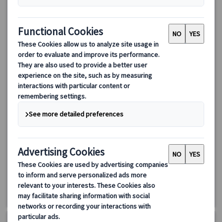
ランドクルーズ｜イギリス周遊8日間（ロンドン発着）～スト
ーンヘンジ・コッツウォルズ・湖水地方・北イングランド観光
～
ロンドン発着でイギリスの名所を巡る8日間ランドクルーズ周遊ツ
アー。世界遺産ストーンヘンジ、バース、コッツウォルズ、スト
ラットフォード、湖水地方、ヨーク、ノッティンガム、オックス
フォード、ウィンザー城を効率よく観光。安心の日本語ガイド同
1881.00 EUR
1692.90 EUR
行。
4.0
(1件)
詳細を見る
🔶
日曜日出発プラン:
5/3、5/17、5/31、6/14、6/28、7/12、
8日間
7/26、8/9、8/23、9/6、9/20、10/4、10/18
🔷
月曜日出発プラン:
5/4、5/18、6/1、6/15、6/29、7/13、7/27、
8/10、8/24、9/7、9/21、10/5、10/19