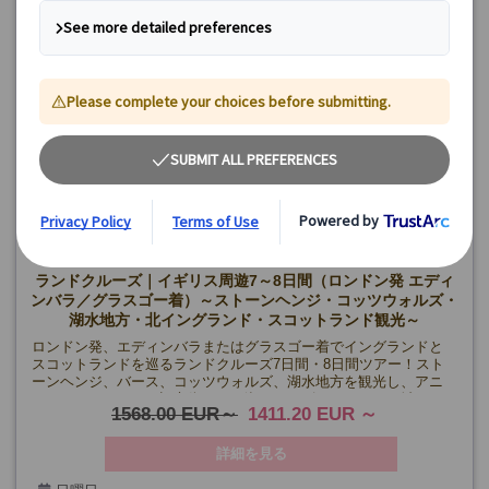
ランドクルーズ｜イギリス周遊7～8日間（ロンドン発 エディ
ンバラ／グラスゴー着）～ストーンヘンジ・コッツウォルズ・
湖水地方・北イングランド・スコットランド観光～
ロンドン発、エディンバラまたはグラスゴー着でイングランドと
スコットランドを巡るランドクルーズ7日間・8日間ツアー！スト
ーンヘンジ、バース、コッツウォルズ、湖水地方を観光し、アニ
ックやエディンバラ旧市街、ネス湖クルーズ、アーカート城など
1568.00 EUR
1411.20 EUR
スコットランドの絶景と伝説を楽しめます♪安心の日本語係員同行
(一部区間除く)。
詳細を見る