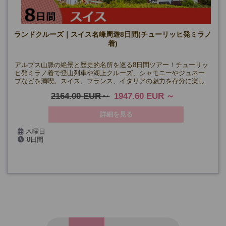
ランドクルーズ｜スイス名峰周遊8日間(チューリッヒ発ミラノ
着)
アルプス山脈の絶景と歴史的名所を巡る8日間ツアー！チューリッ
ヒ発ミラノ着で登山列車や湖上クルーズ、シャモニーやジュネー
ブなどを満喫。スイス、フランス、イタリアの魅力を存分に楽し
めます。
2164.00 EUR
1947.60 EUR
詳細を見る
木曜日
8日間
4/16・30、5月～8月、9/10・24、10/8