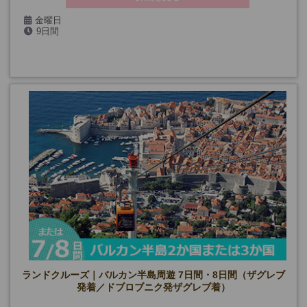
金曜日
9日間
4/24、5/1・15・29、6/12・26、9/4・18、10/2・16
ランドクルーズ｜バルカン半島周遊 7日間・8日間（ザグレブ
発着／ドブロブニク発ザグレブ着）