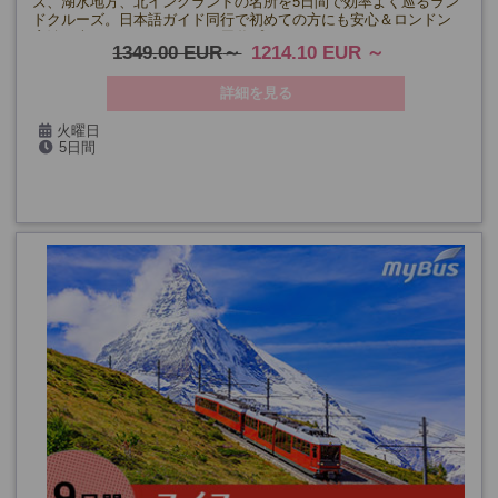
ズ、湖水地方、北イングランドの名所を5日間で効率よく巡るラン
ドクルーズ。日本語ガイド同行で初めての方にも安心＆ロンドン
宿泊を含まないコンパクトな周遊プランです。
1349.00 EUR
1214.10 EUR
詳細を見る
火曜日
5日間
(5/5、5/19、6/2、6/16、6/30、7/14、7/28、8/11、8/25、9/8、
9/22、10/6、10/20)