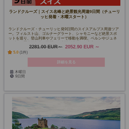
ランドクルーズ｜スイス名峰と絶景観光周遊9日間（チューリ
ッヒ発着・木曜スタート）
ランドクルーズ・チューリッヒ発9日間のスイスアルプス周遊ツア
ー。フィルスト山、ゴルナーグラート、シャモニーなど絶景スポ
ットを巡り、登山列車やフェリーで移動を満喫。ベルンやジュネ
ーブなど歴史的都市も訪問。日本語係員同行で安心！
2281.00 EUR
2052.90 EUR
5.0
(1件)
詳細を見る
木曜日
9日間
4/16・30、5月～8月、9/10・24・8