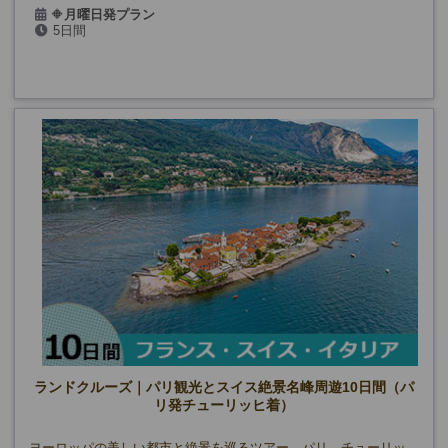
🔶
月曜日発プラン
5日間
2026年:5/4・18、6月～8月、
9/7・21、10/5
🔷
火曜日発プラン
2026年:5/5・19、6月～8月、9/8・22、10/6
ランドクルーズ｜パリ観光とスイス絶景名峰周遊10日間（パ
リ発チューリッヒ着）
ヨーロッパの美しい都市と絶景を巡るツアー。パリ、チューリッ