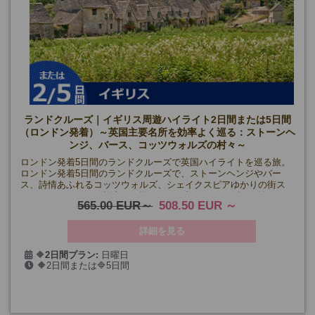
ランドクルーズ｜イギリス周遊ハイライト2日間または5日間
（ロンドン発着）～英国主要名所を効率よく巡る：ストーンヘ
ンジ、バース、コッツウォルズの村々～
ロンドン発着5日間のランドクルーズで英国ハイライトを巡る旅。
ロンドン発着5日間のランドクルーズで、ストーンヘンジやバー
ス、詩情あふれるコッツウォルズ、シェイクスピアゆかりの街ス
トラットフォードを効率よく巡ります。初めてのイギリス旅行で
565.00 EUR
508.50 EUR
も安心の日本語ガイド同行(一部区間を除く)。
詳細を見る
🔶
2日間プラン:
日曜日
🔶2日間または🔷5日間
4/26、5/3、5/17、5/31、6/14、6/28、7/12、7/26、8/9、8/23、
9/6、9/20、10/4、10/18
🔷
5日間プラン:
火曜日
4/28、5/5・19、6/2・16・30、7/14・28、8/11・25、9/8・22、