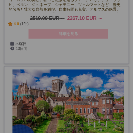
ヒ、ベルン、ジュネーブ、シャモニー、ツェルマットなど、歴史
的名所と壮大な自然を満喫。自由時間も充実。アルプスの絶景、
スイスのチョコレート工場、モンブラン山やマッターホルンの壮
2519.00 EUR
2267.10 EUR
大な絶景をお楽しみいただけます。
4.0
(1件)
詳細を見る
木曜日
10日間
4/16・30、5月～8月、9/10・24、10/8