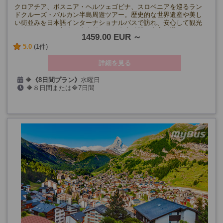
クロアチア、ボスニア・ヘルツェゴビナ、スロベニアを巡るラン
ドクルーズ・バルカン半島周遊ツアー。歴史的な世界遺産や美し
い街並みを日本語インターナショナルバスで訪れ、安心して観光
が楽しめます。朝食・夕食付きで、自由時間も充実。選べる7日
1459.00 EUR
間・8日間プラン！
5.0
(1件)
詳細を見る
🔶
《8日間プラン》
水曜日
🔶８日間または🔷7日間
4/1・15、5/6・20、6/3・17、
7/1・15、8/5・19、9/2・16・30、
10/14・28、12/30
2027年:1/6、2/3・17、3/17
🔷
《7日間プラン》
金曜日
4/3・17、5/8・22、6/5・19、7/3・17、8/7・21、9/4・18、
10/2・16・30、
2027年:1/1・8、2/5・19、3/19