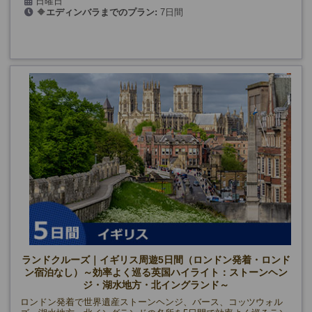
日曜日
🔶
エディンバラまでのプラン:
7日間
(5/3、5/17、5/31、6/14、6/28、7/12、7/26、8/9、8/23、9/6、
🔷
グラスゴーまでのプラン:
8日間
9/20、10/4、10/18)
ランドクルーズ｜イギリス周遊5日間（ロンドン発着・ロンド
ン宿泊なし）～効率よく巡る英国ハイライト：ストーンヘン
ジ・湖水地方・北イングランド～
ロンドン発着で世界遺産ストーンヘンジ、バース、コッツウォル