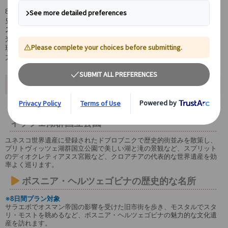
8日間プランではアクセスが難しい
ボスニア・ヘルツェゴビナ
の歴
史都市も訪れ、文化体験の幅がさらに広がります。
スロベニア
も観光バスで快適に周遊。
朝食と夕食付き
で、移動や観
光後も充実の食事を楽しめます。
現地の魅力を自由に満喫できる
自由行動も充実
しており、現地の魅
力を自由に満喫できます。
おすすめポイント
クロアチアの世界遺産ドブロブニクとプリトヴ
ィッツェ湖群国立公園
ユネスコ世界遺産に登録されたドブロブニクで歴史的街並みを散策し、
プリトヴィッツェ湖群国立公園で美しい湖と滝の景観など、スプリット
のディオクレティアヌス宮殿など、クロアチアの代表的な世界遺産を効
率よく巡ります。
ボスニア・ヘルツェゴビナの歴史的な名所
※8日間プラン対象
サラエボでオスマン帝国の影響を受けた旧市街を歩き、モスタルでスタ
リ・モストを眺めるなど、ボスニア・ヘルツェゴビナの魅力的な文化遺
産を訪れます。