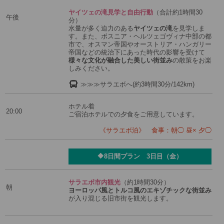
ヤイツェの滝見学と自由行動
（合計約1時間30
午後
分）
水量が多く迫力のある
ヤイツェの滝
を見学しま
す。また、ボスニア・ヘルツェゴヴィナ中部の都
市で、オスマン帝国やオーストリア・ハンガリー
帝国などの統治下にあった時代の影響を受けて
様々な文化が融合した美しい街並み
の散策をお楽
しみください。
≫≫≫サラエボへ(約3時間30分/142km)
ホテル着
20:00
ご宿泊ホテルでの夕食をご用意しています。
《サラエボ泊》 食事：朝◯ 昼× 夕◯
🔶8日間プラン 3日目（金）
サラエボ市内観光
（約1時間30分）
朝
ヨーロッパ風とトルコ風のエキゾチックな街並み
が入り混じる旧市街を観光します。