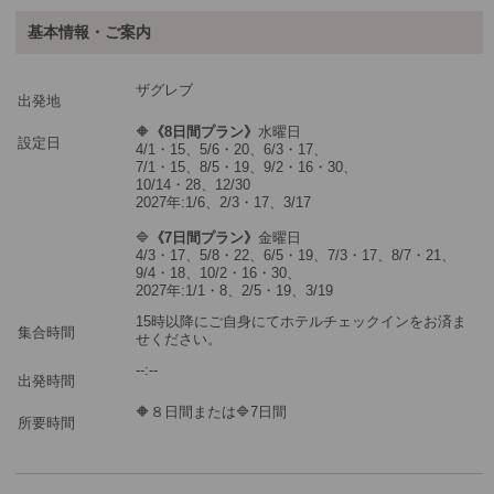
ートに商品をお入れください。
追加料金
基本情報・ご案内
ご参加可能な年齢
0 歳以上
その他
ザグレブ
出発地
最少催行人数
1
🔶
《8日間プラン》
水曜日
設定日
4/1・15、5/6・20、6/3・17、
7/1・15、8/5・19、9/2・16・30、
ツアーコード
2604826
10/14・28、12/30
2027年:1/6、2/3・17、3/17
🔷
《7日間プラン》
金曜日
※3名様参加時＝3名様1室を手配します。
4/3・17、5/8・22、6/5・19、7/3・17、8/7・21、
※2名様参加時＝2名様1室を手配します。
9/4・18、10/2・16・30、
※1名様参加時＝1名様1室のを手配します。
2027年:1/1・8、2/5・19、3/19
※複数のお部屋をご希望の場合は、複数回に分けてショッピングカ
15時以降にご自身にてホテルチェックインをお済ま
集合時間
せください。
ートに商品をお入れください。
‐‐:‐‐
出発時間
🔶８日間または🔷7日間
所要時間