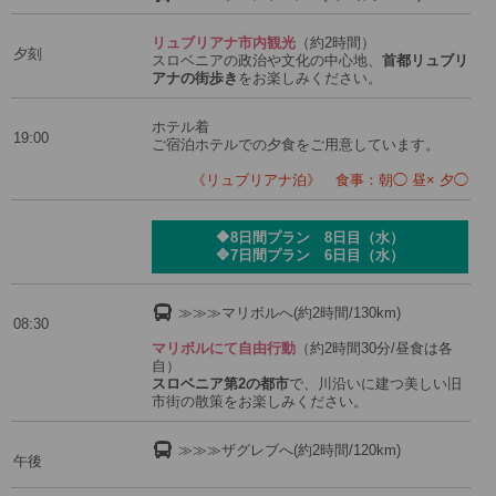
リュブリアナ市内観光
（約2時間）
夕刻
スロベニアの政治や文化の中心地、
首都リュブリ
アナの街歩き
をお楽しみください。
ホテル着
19:00
ご宿泊ホテルでの夕食をご用意しています。
《リュブリアナ泊》 食事：朝◯ 昼× 夕◯
🔶8日間プラン 8日目（水）
🔷7日間プラン 6日目（水）
≫≫≫マリボルへ(約2時間/130km)
08:30
マリボルにて自由行動
（約2時間30分/昼食は各
自）
スロベニア第2の都市
で、川沿いに建つ美しい旧
市街の散策をお楽しみください。
≫≫≫ザグレブへ(約2時間/120km)
午後