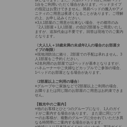
1台をご利用いただく場合があります。ベッドタイプ
の指定はお受けできません。簡易ベッドの搬入やアメ
ニティのご用意は夜遅くなることがあります。ご理解
の上、お申し込みください。
※3人1部屋のご用意が出来ない場合、その都市のみ
「2人1部屋＋1人1部屋」の合計2部屋をご用意いたし
ますが、追加代金は不要です。回答は現地でのご案内
となります。
〈大人1人＋18歳未満の未成年2人の場合のお部屋タ
イプの制限〉
※現地消防法に拠り、2部屋での手配は承れません。3
人1部屋をご予約ください。
※2名利用のお部屋では2ベッドが基本となりますが、
ハネムーナーやご夫婦などカップルでご参加の場合、
1ベッドのお部屋となる場合があります。
〈2部屋以上ご利用の場合〉
※グループやご家族などで2部屋以上ご利用の場合、
お隣りまたは同じ階のお部屋のご用意はお約束できま
せん。
【観光中のご案内】
※他のお客様とひとつのグループになり、1人のガイ
ドがご案内する場合があります。 また逆に同じツア
ーのお客様が、複数のグループに分かれていただき異
なる時間帯にご案内する場合があります。
※地域により日本語ガイドがいないため、英語ガイド