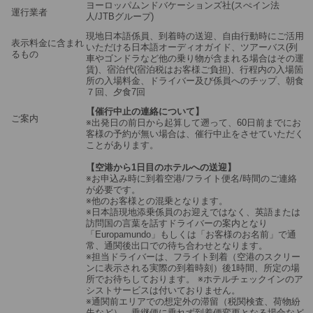
ヨーロッパムンドバケーションズ社(スぺイン法
運行業者
人/JTBグループ)
現地日本語係員、到着時の送迎、自由行動時にご活用
表示料金に含まれ
いただける日本語オーディオガイド、ツアーバス(列
るもの
車やゴンドラなど他の乗り物が含まれる場合はその運
賃)、宿泊代(宿泊税はお客様ご負担)、行程内の入場箇
所の入場料金、ドライバー及び係員へのチップ、朝食
７回、夕食7回
【催行中止の連絡について】
ご案内
※出発日の前日から起算して遡って、60日前までにお
客様の予約が無い場合は、催行中止をさせていただく
ことがあります。
【空港から1日目のホテルへの送迎】
※お申込み時に到着空港/フライト便名/時間のご連絡
が必要です。
※他のお客様との混乗となります。
※日本語現地添乗係員のお迎えではなく、英語または
訪問国の言葉を話すドライバーの案内となり
「Europamundo」もしくは「お客様のお名前」で通
常、通関後出口での待ち合わせとなります。
※担当ドライバーは、フライト到着（空港のスクリー
ンに表示される実際の到着時刻）後1時間、所定の場
所でお待ちしております。 ※ホテルチェックインのア
シストサービスは付いておりません。
※通関前エリアでの想定外の滞留（税関検査、荷物紛
失など）、乗継便に乗れず到着便変更となる場合など