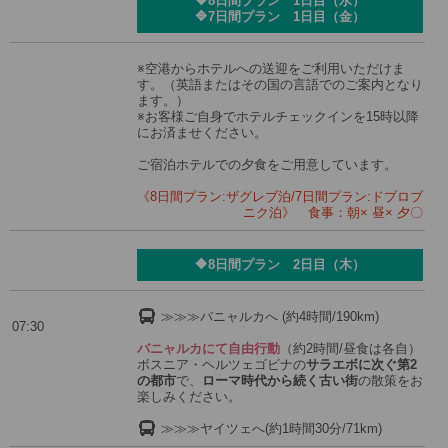
🔶8日間プラン 1日目（水）
🔷7日間プラン 1日目（金）
※空港からホテルへの送迎をご利用いただけま
す。（英語またはその国の言語でのご案内となり
ます。）
※お客様ご自身でホテルチェックインを15時以降
にお済ませください。
ご宿泊ホテルでの夕食をご用意しています。
《8日間プラン:ザグレブ泊/7日間プラン:ドブロブ
ニク泊》 食事：朝× 昼× 夕〇
🔶8日間プラン 2日目（木）
≫≫≫バニャルカへ (約4時間/190km)
07:30
バニャルカにて自由行動
（約2時間/昼食は各自）
ボスニア・ヘルツェゴビナの
サラエボに次ぐ第2
の都市
で、
ローマ時代から続く古い街
の散策をお
楽しみください。
≫≫≫ヤイツェへ(約1時間30分/71km)