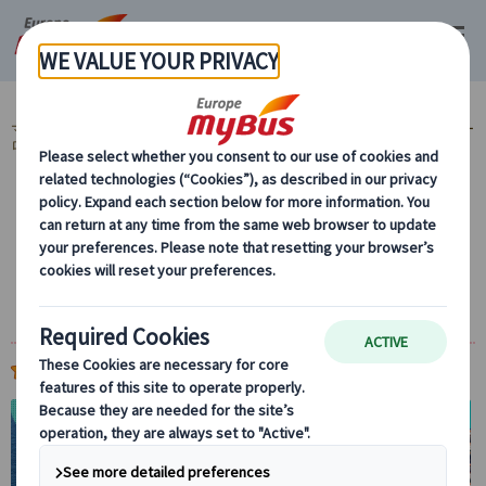
マイバス・ヨーロッパ
ヨーロッパ周遊『ランドクルーズ』とは？ (59)
ヨー
ロッパ周遊旅行『ランドクルーズ』 (59)
MyBus公式サイト限定！ (37)
【10％OFF】まだ間に合う！夏セール中！ (24)
ランドクルーズ｜バルカン半島周遊 7日間・8
日間（ザグレブ発着／ドブロブニク発ザグレ
ブ着）
(
)
5.0
1件
20%
OFF