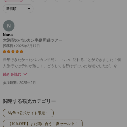
N
Nana
大満喫のバルカン半島周遊ツアー
投稿日 :
2025年2月17日
長年行きたかったバルカン半島に、ついに訪れることができました！個
人旅行では予約が難しく、どうしても行けずにいた地域でしたが、今回
のツアーは長年の思いを実現してくれました。特に、ドブロブニクやサ
続きを読む
ラエボ・ポストイナ鍾乳洞といった、個人旅行ではなかなか訪れること
参加時期 :
2025年2月
ができない場所を巡るルートが魅力的でした。
宿泊施設も移動のバスも、そして何よりガイドのホスピタリティが素晴
らしく、予想以上に素晴らしい体験となりました。ツアーの中で、チリ
関連する観光カテゴリー
やメキシコからの参加者との交流があり、異文化を感じながら楽しい時
間を過ごすことができました。異なる国の人々と意見を交換することが
MyBus公式サイト限定！
でき、新鮮で心温まる経験でした。
8日間という長い日程でしたが、毎日の観光がしっかりと配慮された行程
【10％OFF】まだ間に合う！夏セール中！