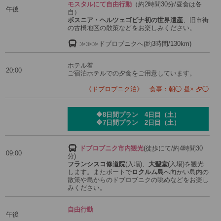
モスタルにて自由行動
（約2時間30分/昼食は各
午後
自）
ボスニア・ヘルツェゴビナ初の世界遺産
、旧市街
の古橋地区の散策などをお楽しみください。
≫≫≫ドブロブニクへ(約3時間/130km)
ホテル着
20:00
ご宿泊ホテルでの夕食をご用意しています。
《ドブロブニク泊》 食事：朝◯ 昼× 夕◯
🔶8日間プラン 4日目（土）
🔷7日間プラン 2日目（土）
ドブロブニク市内観光
(徒歩にて/約4時間30
09:00
分)
フランシスコ修道院
(入場)、
大聖堂
(入場)を観光
します。またボートで
ロクルム島
へ向かい島内の
散策や島からのドブロブニクの眺めなどをお楽し
みください。
自由行動
午後