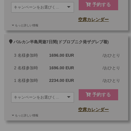
予約する
空席カレンダー
もっと詳しい情報
追加料金
バルカン半島周遊7日間(ドブロブニク発ザグレブ着)
3 名様参加時
1696.00 EUR
おひとり
ご参加可能な年齢
0 歳以上
その他
2 名様参加時
1696.00 EUR
おひとり
最少催行人数
1
1 名様参加時
2234.00 EUR
おひとり
ツアーコード
2604825
予約する
※3名様参加時＝3名様1室を手配します。
空席カレンダー
※2名様参加時＝2名様1室を手配します。
※1名様参加時＝1名様1室のを手配します。
もっと詳しい情報
※複数のお部屋をご希望の場合は、複数回に分けてショッピングカ