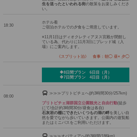
生を送ったといわれる街
の散策をお楽しみくださ
い。
ホテル着
18:30
ご宿泊ホテルでの夕食をご用意しています。
※11月1日はディオクレティアヌス宮殿が閉館し
ている為、代わりに11月3日にブレッド城（入
場）にご案内します。
《スプリット泊》 食事：朝◯ 昼× 夕◯
🔶8日間プラン 6日目（月）
🔷7日間プラン 4日目（月）
≫≫≫プリトビチェへ(約3時間30分/257km)
08:00
プリトビチェ湖群国立公園観光と自由行動
(徒歩
にて/合計約3時間30分/昼食は各自)
石灰岩の棚にできたいくつもの湖の畔
を美しい自
然を愛でながら歩いていきます。公園内の遊覧船
またはミニバスをご利用いただけます。
≫≫≫オパティアへ(約3時間/186km)