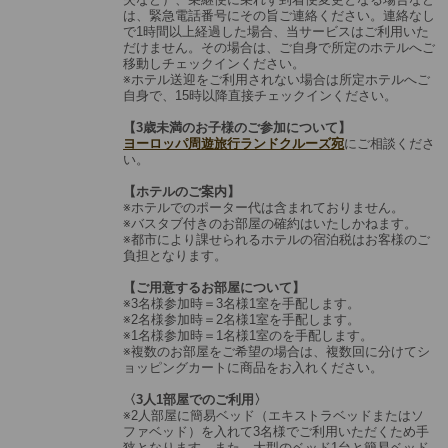
は、緊急電話番号にその旨ご連絡ください。連絡なし
で1時間以上経過した場合、当サービスはご利用いた
だけません。その場合は、ご自身で所定のホテルへご
移動しチェックインください。
※ホテル送迎をご利用されない場合は所定ホテルへご
自身で、15時以降直接チェックインください。
【3歳未満のお子様のご参加について】
ヨーロッパ周遊旅行ランドクルーズ宛
にご相談くださ
い。
【ホテルのご案内】
※ホテルでのポーター代は含まれておりません。
※バスタブ付きのお部屋の確約はいたしかねます。
※都市により課せられるホテルの宿泊税はお客様のご
負担となります。
【ご用意するお部屋について】
※3名様参加時＝3名様1室を手配します。
※2名様参加時＝2名様1室を手配します。
※1名様参加時＝1名様1室のを手配します。
※複数のお部屋をご希望の場合は、複数回に分けてシ
ョッピングカートに商品をお入れください。
〈3人1部屋でのご利用〉
※2人部屋に簡易ベッド（エキストラベッドまたはソ
ファベッド）を入れて3名様でご利用いただくため手
狭となります。また、大型のベッド1台と簡易ベッド