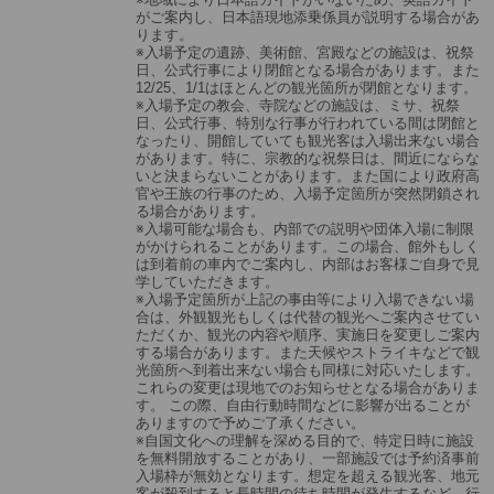
がご案内し、日本語現地添乗係員が説明する場合があ
ります。
※入場予定の遺跡、美術館、宮殿などの施設は、祝祭
日、公式行事により閉館となる場合があります。また
12/25、1/1はほとんどの観光箇所が閉館となります。
※入場予定の教会、寺院などの施設は、ミサ、祝祭
日、公式行事、特別な行事が行われている間は閉館と
なったり、開館していても観光客は入場出来ない場合
があります。特に、宗教的な祝祭日は、間近にならな
いと決まらないことがあります。また国により政府高
官や王族の行事のため、入場予定箇所が突然閉鎖され
る場合があります。
※入場可能な場合も、内部での説明や団体入場に制限
がかけられることがあります。この場合、館外もしく
は到着前の車内でご案内し、内部はお客様ご自身で見
学していただきます。
※入場予定箇所が上記の事由等により入場できない場
合は、外観観光もしくは代替の観光へご案内させてい
ただくか、観光の内容や順序、実施日を変更しご案内
する場合があります。また天候やストライキなどで観
光箇所へ到着出来ない場合も同様に対応いたします。
これらの変更は現地でのお知らせとなる場合がありま
す。 この際、自由行動時間などに影響が出ることが
ありますので予めご了承ください。
※自国文化への理解を深める目的で、特定日時に施設
を無料開放することがあり、一部施設では予約済事前
入場枠が無効となります。想定を超える観光客、地元
客が殺到すると長時間の待ち時間が発生するなど、行