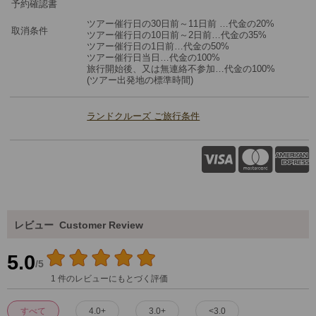
予約確認書
ツアー催行日の30日前～11日前 …代金の20%
取消条件
ツアー催行日の10日前～2日前…代金の35%
ツアー催行日の1日前…代金の50%
ツアー催行日当日…代金の100%
旅⾏開始後、⼜は無連絡不参加…代金の100%
(ツアー出発地の標準時間)
ランドクルーズ ご旅行条件
レビュー
Customer Review
5.0
/5
1 件のレビューにもとづく評価
すべて
4.0+
3.0+
<3.0