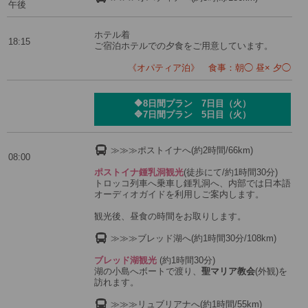
午後
ホテル着
18:15
ご宿泊ホテルでの夕食をご用意しています。
《オパティア泊》 食事：朝◯ 昼× 夕◯
🔶8日間プラン 7日目（火）
🔷7日間プラン 5日目（火）
≫≫≫ポストイナへ(約2時間/66km)
08:00
ポストイナ鍾乳洞観光
(徒歩にて/約1時間30分)
トロッコ列車へ乗車し鍾乳洞へ、内部では日本語
オーディオガイドを利用しご案内します。
観光後、昼食の時間をお取りします。
≫≫≫ブレッド湖へ(約1時間30分/108km)
ブレッド湖観光
(約1時間30分)
湖の小島へボートで渡り、
聖マリア教会
(外観)を
訪れます。
≫≫≫リュブリアナへ(約1時間/55km)