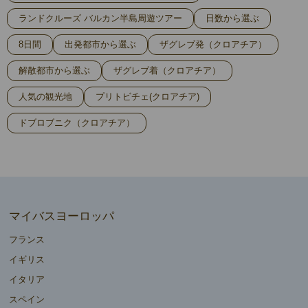
になっており、疲れすぎることなく、毎日を楽しむことができました。
観光地を巡りながらも、ちょうど良い時間での休憩や自由時間があり、
ランドクルーズ バルカン半島周遊ツアー
日数から選ぶ
心地よく過ごせたことが大きなポイントです。
8日間
出発都市から選ぶ
ザグレブ発（クロアチア）
本当に大満足の旅行でした！次回もぜひ、また別のツアーに参加したい
と思います！
解散都市から選ぶ
ザグレブ着（クロアチア）
人気の観光地
プリトビチェ(クロアチア)
ドブロブニク（クロアチア）
マイバスヨーロッパ
フランス
イギリス
イタリア
スペイン