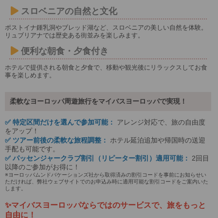
スロベニアの自然と文化
ポストイナ鍾乳洞やブレッド湖など、スロベニアの美しい自然を体験。
リュブリアナでは歴史ある街並みを楽しみます。
便利な朝食・夕食付き
ホテルで提供される朝食と夕食で、移動や観光後にリラックスしてお食
事を楽しめます。
柔軟なヨーロッパ周遊旅行をマイバスヨーロッパで実現！
✅ 特定区間だけを選んで参加可能：
アレンジ対応で、旅の自由度
をアップ！
✅ ツアー前後の柔軟な旅程調整：
ホテル延泊追加や帰国時の送迎
手配も可能です。
✅ パッセンジャークラブ割引（リピーター割引）適用可能：
2回目
以降のご参加がお得に！
※ヨーロッパムンドバケーションズ社から取得済みの割引コードを事前にお知らせい
ただければ、弊社ウェブサイトでのお申込み時に適用可能な割引コードをご案内いた
します。
✨マイバスヨーロッパならではのサービスで、旅をもっと
自由に！