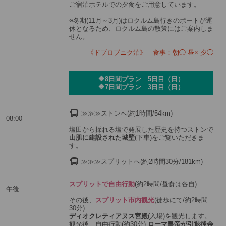
ご宿泊ホテルでの夕食をご用意しています。
※冬期(11月～3月)はロクルム島行きのボートが運
休となるため、ロクルム島の散策にはご案内しま
せん。
《ドブロブニク泊》 食事：朝◯ 昼× 夕◯
🔶8日間プラン 5日目（日）
🔷7日間プラン 3日目（日）
≫≫≫ストンへ(約1時間/54km)
08:00
塩田から採れる塩で発展した歴史を持つストンで
山肌に建設された城壁
(下車)をご覧いただきま
す。
≫≫≫スプリットへ(約2時間30分/181km)
スプリットで自由行動
(約2時間/昼食は各自)
午後
その後、
スプリット市内観光
(徒歩にて/約2時間
30分)
ディオクレティアヌス宮殿
(入場)を観光します。
観光後、自由行動(約30分)
ローマ皇帝が引退後余