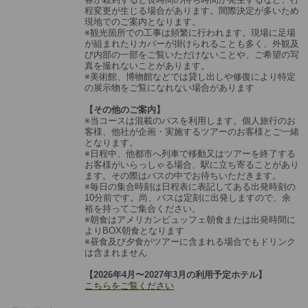
程変更が生じる場合があります。間際決定が多いため
現地でのご案内となります。
※観光箇所での工事は頻繁に行われます。現場に足場
が組まれたりカバーが掛けられることも多く、外観及
び内部の一部をご覧いただけないことや、ご希望の写
真を撮れないことがあります。
※美術館、博物館などでは貸し出しや修復により特定
の展示物をご覧になれない場合があります
【その他のご案内】
※当コースは混載のバスを利用します。個人旅行のお
客様、他社が企画・実施するツアーのお客様とご一緒
となります。
※日程中、他都市へ列車で移動又はツアーを終了する
お客様がいらっしゃる場合、駅に立ち寄ることがあり
ます。その際はバスの中でお待ちいただきます。
※毎日の集合時刻は日程表に表記してある出発時刻の
10分前です。尚、バスは定刻に出発しますので、余
裕を持ってご集合ください。
※朝食はアメリカンビュッフェ朝食または出発時間に
よりBOX朝食となります
※昼食及び夕食がツアーに含まれる場合でもドリンク
は含まれません
【2026年4月〜2027年3月の利用予定ホテル】
こちらをご覧ください