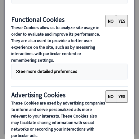
ランドクルーズ｜プラハとドイツ周遊 7日間(プラハ発ミュン
ヘン着)
プラハ発、ドイツ南部バイエルン地方を巡る7日間のランドクルー
ズツアー！ニュルンベルク、ローテンブルク、ノイシュバンシュ
タイン城など中世の街並みや壮麗なお城を訪れ、歴史と文化を満
喫。
795.00 EUR
715.50 EUR
詳細を見る
水曜日
6日間