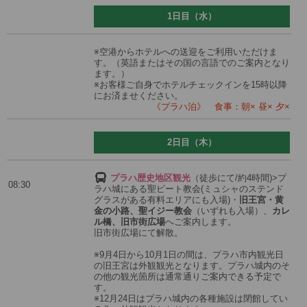
1日目（水）
※空港からホテルへの送迎をご利用いただけま
す。（英語またはその国の言語でのご案内となり
ます。）
※お客様ご自身でホテルチェックインを15時以降
にお済ませください。
《プラハ泊》 食事：朝× 昼× 夕×
2日目（木）
プラハ歴史地区観光
（徒歩にて/約4時間)
>プ
08:30
ラハ城にある聖ビート教会(ミュシャのステンド
グラスがある有料エリアにも入場)・
旧王宮・黄
金の小路、聖イジー教会
（いずれも入場）、
カレ
ル橋、旧市街広場
へご案内します。
旧市街広場にて解散。
※9月4日から10月1日の間は、プラハ市内観光日
の旧王宮は外観観光となります。プラハ城内のそ
の他の観光箇所は通常通りご案内できる予定で
す。
※12月24日はプラハ城内の各種施設は閉館してい