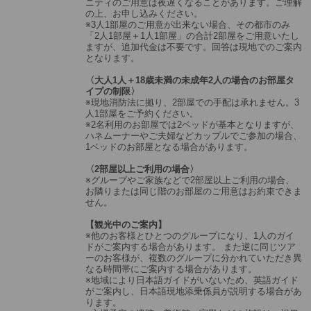
ニティのご用意は夜遅くなることがあります。ご理解
の上、お申し込みください。
※3人1部屋のご用意が出来ない場合、その都市のみ
「2人1部屋＋1人1部屋」の合計2部屋をご用意いたし
ますが、追加代金は不要です。回答は現地でのご案内
となります。
〈大人1人＋18歳未満の未成年2人の場合のお部屋タ
イプの制限〉
※現地消防法に拠り、2部屋での手配は承れません。3
人1部屋をご予約ください。
※2名利用のお部屋では2ベッドが基本となりますが、
ハネムーナーやご夫婦などカップルでご参加の場合、
1ベッドのお部屋となる場合があります。
〈2部屋以上ご利用の場合〉
※グループやご家族などで2部屋以上ご利用の場合、
お隣りまたは同じ階のお部屋のご用意はお約束できま
せん。
【観光中のご案内】
※他のお客様とひとつのグループになり、1人のガイ
ドがご案内する場合があります。 また逆に同じツア
ーのお客様が、複数のグループに分かれていただき異
なる時間帯にご案内する場合があります。
※地域により日本語ガイドがいないため、英語ガイド
がご案内し、日本語現地添乗係員が説明する場合があ
ります。