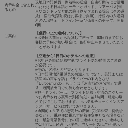
現地日本語係員、到着時の送迎、自由行動時にご活用
表示料金に含まれ
いただける日本語オーディオガイド、ツアーバス(列
るもの
車やゴンドラなど他の乗り物が含まれる場合はその運
賃)、宿泊代(宿泊税はお客様ご負担)、行程内の入場箇
所の入場料金、ドライバー及び係員へのチップ、朝食
6回
【催行中止の連絡について】
ご案内
※出発日の前日から起算して遡って、60日前までにお
客様の予約が無い場合は、催行中止をさせていただく
ことがあります。
【空港から1日目のホテルへの送迎】
※お申込み時に到着空港/フライト便名/時間のご連絡
が必要です。
※他のお客様との混乗となります。
※日本語現地添乗係員のお迎えではなく、英語または
訪問国の言葉を話すドライバーの案内となり
「Europamundo」もしくは「お客様のお名前」で通
常、通関後出口での待ち合わせとなります。
※担当ドライバーは、フライト到着（空港のスクリー
ンに表示される実際の到着時刻）後1時間、所定の場
所でお待ちしております。 ※ホテルチェックインのア
シストサービスは付いておりません。
※通関前エリアでの想定外の滞留（税関検査、荷物紛
失など）、乗継便に乗れず到着便変更となる場合など
は、緊急電話番号にその旨ご連絡ください。連絡なし
で1時間以上経過した場合、当サービスはご利用いた