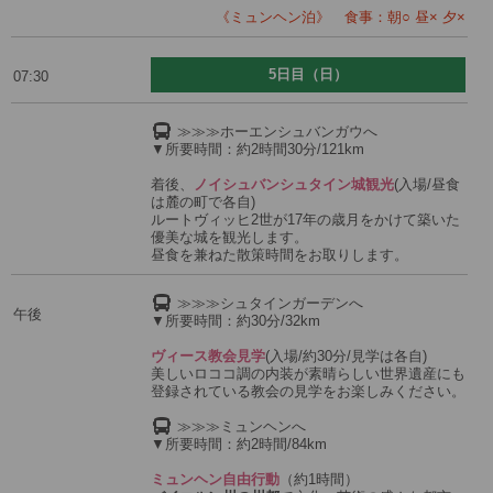
《ミュンヘン泊》 食事：朝○ 昼× 夕×
5日目（日）
07:30
≫≫≫ホーエンシュバンガウへ
▼所要時間：約2時間30分/121km
着後、
ノイシュバンシュタイン城観光
(入場/昼食
は麓の町で各自)
ルートヴィッヒ2世が17年の歳月をかけて築いた
優美な城を観光します。
昼食を兼ねた散策時間をお取りします。
≫≫≫シュタインガーデンへ
午後
▼所要時間：約30分/32km
ヴィース教会見学
(入場/約30分/見学は各自)
美しいロココ調の内装が素晴らしい世界遺産にも
登録されている教会の見学をお楽しみください。
≫≫≫ミュンヘンへ
▼所要時間：約2時間/84km
ミュンヘン自由行動
（約1時間）