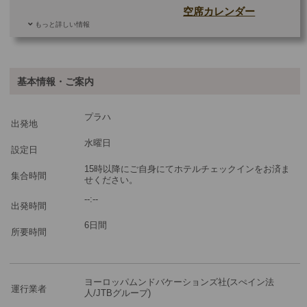
空席カレンダー
もっと詳しい情報
追加料金
基本情報・ご案内
ご参加可能な年齢
0 歳以上
その他
プラハ
出発地
最少催行人数
1
水曜日
設定日
ツアーコード
2604789
15時以降にご自身にてホテルチェックインをお済ま
集合時間
せください。
--:--
出発時間
※3名様参加時＝3名様1室を手配します。
※2名様参加時＝2名様1室を手配します。
6日間
所要時間
※1名様参加時＝1名様1室のを手配します。
※複数のお部屋をご希望の場合は、複数回に分けてショッピングカ
ートに商品をお入れください。
ヨーロッパムンドバケーションズ社(スぺイン法
運行業者
人/JTBグループ)