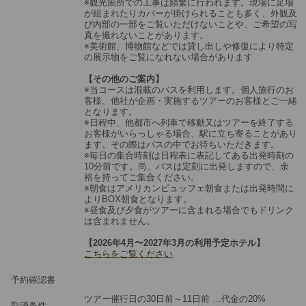
※観光箇所での工事は頻繁に行われます。現場に足場
が組まれたりカバーが掛けられることも多く、外観及
び内部の一部をご覧いただけないことや、ご希望の写
真を撮れないことがあります。
※美術館、博物館などでは貸し出しや修復により特定
の展示物をご覧になれない場合があります
【その他のご案内】
※当コースは混載のバスを利用します。個人旅行のお
客様、他社が企画・実施するツアーのお客様とご一緒
となります。
※日程中、他都市へ列車で移動又はツアーを終了する
お客様がいらっしゃる場合、駅に立ち寄ることがあり
ます。その際はバスの中でお待ちいただきます。
※毎日の集合時刻は日程表に表記してある出発時刻の
10分前です。尚、バスは定刻に出発しますので、余
裕を持ってご集合ください。
※朝食はアメリカンビュッフェ朝食または出発時間に
よりBOX朝食となります。
※昼食及び夕食がツアーに含まれる場合でもドリンク
は含まれません。
【2026年4月〜2027年3月の利用予定ホテル】
こちらをご覧ください
予約確認書
ツアー催行日の30日前～11日前 …代金の20%
取消条件