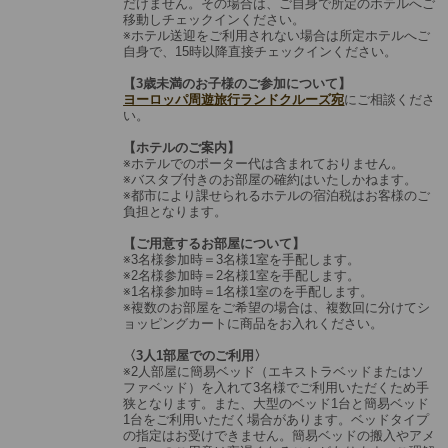
だけません。その場合は、ご自身で所定のホテルへご
移動しチェックインください。
※ホテル送迎をご利用されない場合は所定ホテルへご
自身で、15時以降直接チェックインください。
【3歳未満のお子様のご参加について】
ヨーロッパ周遊旅行ランドクルーズ宛
にご相談くださ
い。
【ホテルのご案内】
※ホテルでのポーター代は含まれておりません。
※バスタブ付きのお部屋の確約はいたしかねます。
※都市により課せられるホテルの宿泊税はお客様のご
負担となります。
【ご用意するお部屋について】
※3名様参加時＝3名様1室を手配します。
※2名様参加時＝2名様1室を手配します。
※1名様参加時＝1名様1室のを手配します。
※複数のお部屋をご希望の場合は、複数回に分けてシ
ョッピングカートに商品をお入れください。
〈3人1部屋でのご利用〉
※2人部屋に簡易ベッド（エキストラベッドまたはソ
ファベッド）を入れて3名様でご利用いただくため手
狭となります。また、大型のベッド1台と簡易ベッド
1台をご利用いただく場合があります。ベッドタイプ
の指定はお受けできません。簡易ベッドの搬入やアメ