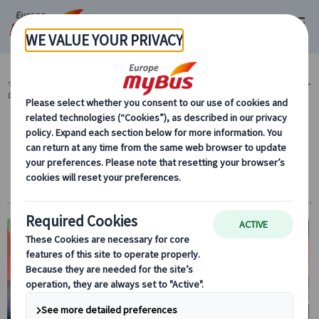
マイバス・ヨーロッパ
ヨーロッパ周遊『ランドクルーズ』とは？ (59)
ヨー
ロッパ周遊旅行『ランドクルーズ』 (59)
MyBus公式サイト限定！ (37)
【10％OFF】まだ間に合う！夏セール中！ (24)
ランドクルーズ｜プラハとドイツ周遊 7日間
(プラハ発ミュンヘン着)