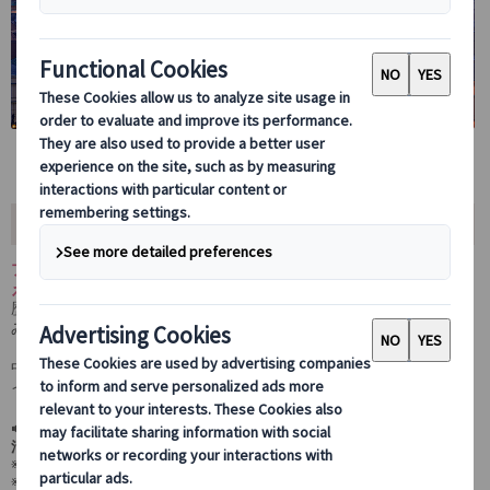
ツアー内容
プラハから出発し、ドイツ南部バイエルン地方の魅力を存分に味わ
える7日間のランドクルーズ周遊ツアー！
歴史と文化が息づく
ニュルンベルク
や
ビュルツブルク
、中世の街並
みが美しい
ローテンブルク
、ビールと文化の都
ミュンヘン
、そして
「お城の代名詞」
ノイシュバンシュタイン城
を訪れます。
中世の趣が残る建築や絵本のような街並み、壮麗なお城を巡り、ド
イツの魅力を深く楽しめる内容です。
🔊自由行動時には日本語オーディオガイド(Europamundo Audio)をご
活用いただけます。
※オーディオガイドが日本語に対応していない都市もございます。
※日本語を選択できる都市は
こちら
をご覧ください。