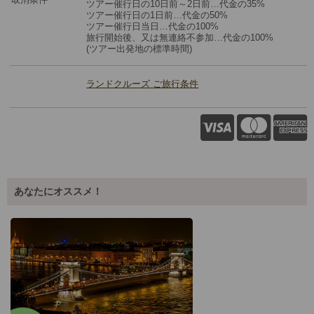
ツアー催行日の10日前～2日前…代金の35%
ツアー催行日の1日前…代金の50%
ツアー催行日当日…代金の100%
旅⾏開始後、⼜は無連絡不参加…代金の100%
(ツアー出発地の標準時間)
ランドクルーズ ご旅行条件
あなたにオススメ！