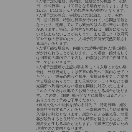
※入場予定の遺跡、美術館、宮殿などの施設は、祝祭
日、公式行事により閉館となる場合があります。また
12/25、1/1はほとんどの観光箇所が閉館となります。
※入場予定の教会、寺院などの施設は、ミサ、祝祭
日、公式行事、特別な行事が行われている間は閉館と
なったり、開館していても観光客は入場出来ない場合
があります。特に、宗教的な祝祭日は、間近にならな
いと決まらないことがあります。また国により政府高
官や王族の行事のため、入場予定箇所が突然閉鎖され
る場合があります。
※入場可能な場合も、内部での説明や団体入場に制限
がかけられることがあります。この場合、館外もしく
は到着前の車内でご案内し、内部はお客様ご自身で見
学していただきます。
※入場予定箇所が上記の事由等により入場できない場
合は、外観観光もしくは代替の観光へご案内させてい
ただくか、観光の内容や順序、実施日を変更しご案内
する場合があります。また天候やストライキなどで観
光箇所へ到着出来ない場合も同様に対応いたします。
これらの変更は現地でのお知らせとなる場合がありま
す。 この際、自由行動時間などに影響が出ることが
ありますので予めご了承ください。
※自国文化への理解を深める目的で、特定日時に施設
を無料開放することがあり、一部施設では予約済事前
入場枠が無効となります。想定を超える観光客、地元
客が殺到すると長時間の待ち時間が発生するなど、行
程変更が生じる場合があります。間際決定が多いため
現地でのご案内となります。