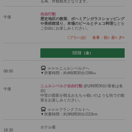
る為、外観観光となります。
自由行動
午後
歴史地区の散策、ボヘミアンガラスショッピング
や美術館巡り、本場のビールとチェコ料理
などを
ご自由にお楽しみください。
《プラハ泊》 食事：朝○ 昼× 夕×
3日目（金）
≫≫≫ニュルンベルクへ
08:00
▼所要時間：約4時間30分/298㎞
ニュルンベルク自由行動
(約2時間30分/昼食は各
午後
自)
中世の面影が残るおもちゃ箱いのような街での散
策をお楽しみください。
≫≫≫フランクフルトへ
▼所要時間：約3時間30分/222km
ホテル着
18:30