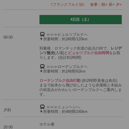
《フランクフルト泊》 食事：朝○ 昼× 夕×
4日目（土）
≫≫≫ビュルツブルクへ
08:00
▼所要時間：約2時間/120km
到着後、ロマンチック街道の起点の街で、
レジデ
ンツ観光
(入場)と
ビュルツブルク自由時間
をお取
りします。(合計約2時間)
≫≫≫ローテンブルクヘ
▼所要時間：約1時間/62km
ローテンブルク自由行動
(約2時間/昼食は各自)
まるで絵本から飛び出したような赤屋根と木組み
の街並みがかわいいローテンブルクへご案内しま
す。
≫≫≫ミュンヘンへ
夕刻
▼所要時間：約4時間/240km
ホテル着
20:00