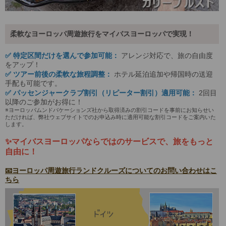
柔軟なヨーロッパ周遊旅行をマイバスヨーロッパで実現！
✅ 特定区間だけを選んで参加可能：
アレンジ対応で、旅の自由度
をアップ！
✅ ツアー前後の柔軟な旅程調整：
ホテル延泊追加や帰国時の送迎
手配も可能です。
✅ パッセンジャークラブ割引（リピーター割引）適用可能：
2回目
以降のご参加がお得に！
※ヨーロッパムンドバケーションズ社から取得済みの割引コードを事前にお知らせい
ただければ、弊社ウェブサイトでのお申込み時に適用可能な割引コードをご案内いた
します。
✨マイバスヨーロッパならではのサービスで、旅をもっと
自由に！
📧ヨーロッパ周遊旅行ランドクルーズについてのお問い合わせはこ
ちら