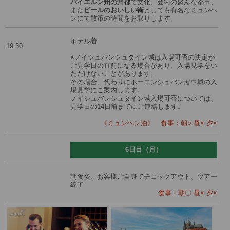
バイエルン州の州都
で文化、芸術の盛んな都市、
また
ビールのおいしい街
としても有名なミュンヘ
ンにて散策の時間をお取りします。
ホテル着
19:30
※ノイシュバンシュタイン城は入場可否の決定が
ご見学日の直前になる場合があり、入場見学をい
ただけないことがあります。
その場合、代わりにホーエンシュバンガウ城の入
場見学にご案内します。
ノイシュバンシュタイン城入場可否については、
見学日の14日前までにご連絡します。
《ミュンヘン泊》 食事：朝○ 昼× 夕×
6日目（月）
朝食後、お客様ご自身でチェックアウト、ツアー
終了
食事：朝〇 昼× 夕×