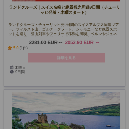
ランドクルーズ｜スイス名峰と絶景観光周遊9日間（チューリ
ッヒ発着・木曜スタート）
ランドクルーズ・チューリッヒ発9日間のスイスアルプス周遊ツア
ー。フィルスト山、ゴルナーグラート、シャモニーなど絶景スポ
ットを巡り、登山列車やフェリーで移動を満喫。ベルンやジュネ
ーブなど歴史的都市も訪問。日本語係員同行で安心！
2281.00 EUR
2052.90 EUR
5.0
(1件)
詳細を見る
木曜日
9日間
4/16・30、5月～8月、9/10・24・8