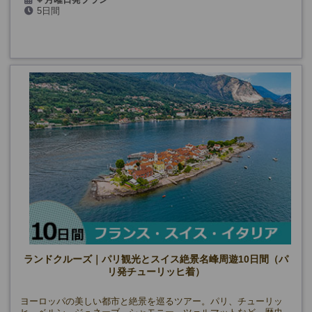
5日間
2026年:5/4・18、6月～8月、
9/7・21、10/5
🔷
火曜日発プラン
2026年:5/5・19、6月～8月、9/8・22、10/6
ランドクルーズ｜パリ観光とスイス絶景名峰周遊10日間（パ
リ発チューリッヒ着）
ヨーロッパの美しい都市と絶景を巡るツアー。パリ、チューリッ