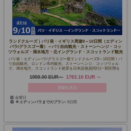
ランドクルーズ｜パリ発・イギリス周遊9～10日間（エディン
バラ/グラスゴー着）～パリ自由観光・ストーンヘンジ・コッ
ツウォルズ・湖水地方・北イングランド・スコットランド観光
～
パリ発・エディンバラ/グラスゴー着ランドクルーズ9～10日間！パ
リ自由観光、ロンドン市内観光、ストーンヘンジ、コッツウォル
ズ、湖水地方、スコットランド絶景を日本語係員同行(一部区間を
除く)で安心満喫。初めてのイギリス旅行にも最適♪
1959.00 EUR
1763.10 EUR
詳細を見る
金曜日
🔶
エディンバラまでのプラン:
9日間
5/1・15・29、6/12・26、9/4・18、10/2・16
🔷
グラスゴーまでのプラン:
10日間