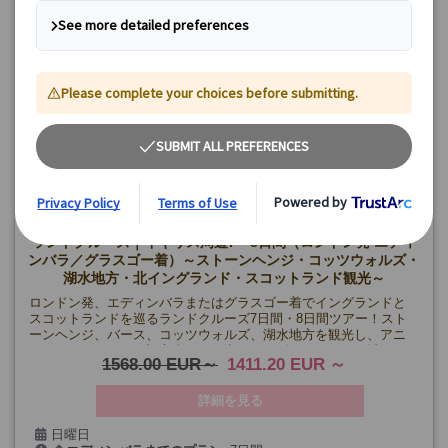
ランドクルーズ｜イギリス周遊7～8日間（ロンドン発 エディ
ンバラ／グラスゴー着）～ストーンヘンジ・コッツウォルズ・
湖水地方・北イングランド・スコットランド観光～
ロンドン発、エディンバラまたはグラスゴー着でイングランドと
スコットランドを巡るランドクルーズ7日間・8日間ツアー！スト
ーンヘンジ、バース、コッツウォルズ、湖水地方を観光し、アニ
ックやエディンバラ旧市街、ネス湖クルーズ、アーカート城など
1568.00 EUR
1411.20 EUR
スコットランドの絶景と伝説を楽しめます♪安心の日本語係員同行
(一部区間除く)。
詳細を見る
日曜日