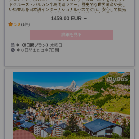
ドクルーズ・バルカン半島周遊ツアー。歴史的な世界遺産や美し
い街並みを日本語インターナショナルバスで訪れ、安心して観光
が楽しめます。朝食・夕食付きで、自由時間も充実。選べる7日
1459.00 EUR
間・8日間プラン！
5.0
(1件)
詳細を見る
🔶
《8日間プラン》
水曜日
🔶８日間または🔷7日間
4/1・15、5/6・20、6/3・17、
7/1・15、8/5・19、9/2・16・30、
10/14・28、12/30
2027年:1/6、2/3・17、3/17
🔷
《7日間プラン》
金曜日
4/3・17、5/8・22、6/5・19、7/3・17、8/7・21、9/4・18、
10/2・16・30、
2027年:1/1・8、2/5・19、3/19