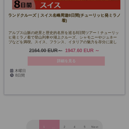
ランドクルーズ｜スイス名峰周遊8日間(チューリッヒ発ミラノ
着)
アルプス山脈の絶景と歴史的名所を巡る8日間ツアー！チューリッ
ヒ発ミラノ着で登山列車や湖上クルーズ、シャモニーやジュネー
ブなどを満喫。スイス、フランス、イタリアの魅力を存分に楽し
めます。
2164.00 EUR
1947.60 EUR
詳細を見る
木曜日
8日間
4/16・30、5月～8月、9/10・24、10/8
1
2
4
5
Next