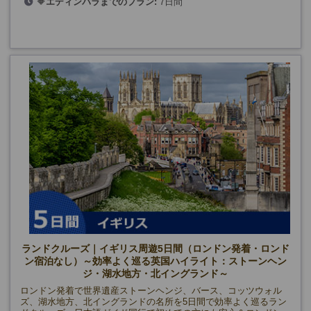
🔶
エディンバラまでのプラン:
7日間
(5/3、5/17、5/31、6/14、6/28、7/12、7/26、8/9、8/23、9/6、
🔷
グラスゴーまでのプラン:
8日間
9/20、10/4、10/18)
ランドクルーズ｜イギリス周遊5日間（ロンドン発着・ロンド
ン宿泊なし）～効率よく巡る英国ハイライト：ストーンヘン
ジ・湖水地方・北イングランド～
ロンドン発着で世界遺産ストーンヘンジ、バース、コッツウォル
ズ、湖水地方、北イングランドの名所を5日間で効率よく巡るラン