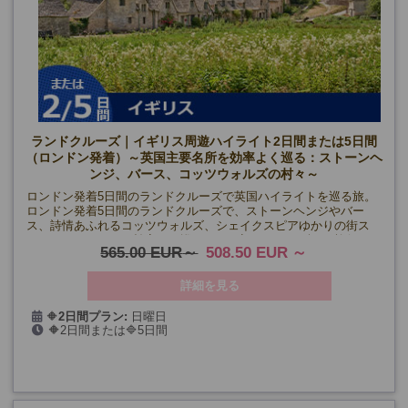
ランドクルーズ｜イギリス周遊ハイライト2日間または5日間
（ロンドン発着）～英国主要名所を効率よく巡る：ストーンヘ
ンジ、バース、コッツウォルズの村々～
ロンドン発着5日間のランドクルーズで英国ハイライトを巡る旅。
ロンドン発着5日間のランドクルーズで、ストーンヘンジやバー
ス、詩情あふれるコッツウォルズ、シェイクスピアゆかりの街ス
トラットフォードを効率よく巡ります。初めてのイギリス旅行で
565.00 EUR
508.50 EUR
も安心の日本語ガイド同行(一部区間を除く)。
詳細を見る
🔶
2日間プラン:
日曜日
🔶2日間または🔷5日間
4/26、5/3、5/17、5/31、6/14、6/28、7/12、7/26、8/9、8/23、
9/6、9/20、10/4、10/18
🔷
5日間プラン:
火曜日
4/28、5/5・19、6/2・16・30、7/14・28、8/11・25、9/8・22、
10/6・20