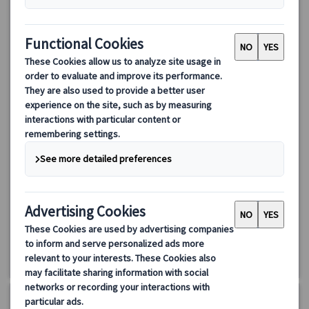
ランドクルーズ｜イギリス周遊8日間（ロンドン発着）～スト
ーンヘンジ・コッツウォルズ・湖水地方・北イングランド観光
～
ロンドン発着でイギリスの名所を巡る8日間ランドクルーズ周遊ツ
アー。世界遺産ストーンヘンジ、バース、コッツウォルズ、スト
ラットフォード、湖水地方、ヨーク、ノッティンガム、オックス
フォード、ウィンザー城を効率よく観光。安心の日本語ガイド同
1881.00 EUR
1692.90 EUR
行。
4.0
(1件)
詳細を見る
🔶
日曜日出発プラン:
5/3、5/17、5/31、6/14、6/28、7/12、
8日間
7/26、8/9、8/23、9/6、9/20、10/4、10/18
🔷
月曜日出発プラン:
5/4、5/18、6/1、6/15、6/29、7/13、7/27、
8/10、8/24、9/7、9/21、10/5、10/19