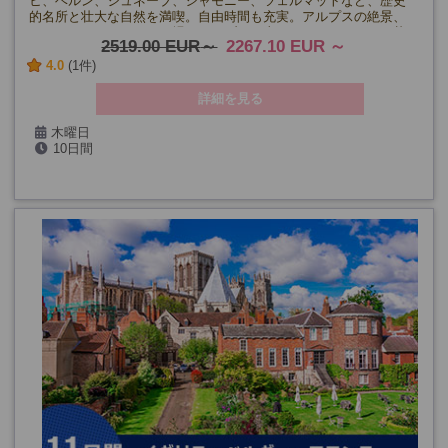
ヒ、ベルン、ジュネーブ、シャモニー、ツェルマットなど、歴史
的名所と壮大な自然を満喫。自由時間も充実。アルプスの絶景、
スイスのチョコレート工場、モンブラン山やマッターホルンの壮
2519.00 EUR
2267.10 EUR
大な絶景をお楽しみいただけます。
4.0
(1件)
詳細を見る
木曜日
10日間
4/16・30、5月～8月、9/10・24、10/8