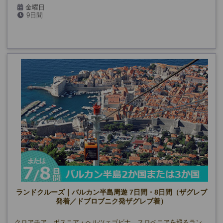
金曜日
9日間
4/24、5/1・15・29、6/12・26、9/4・18、10/2・16
ランドクルーズ｜バルカン半島周遊 7日間・8日間（ザグレブ
発着／ドブロブニク発ザグレブ着）
クロアチア、ボスニア・ヘルツェゴビナ、スロベニアを巡るラン