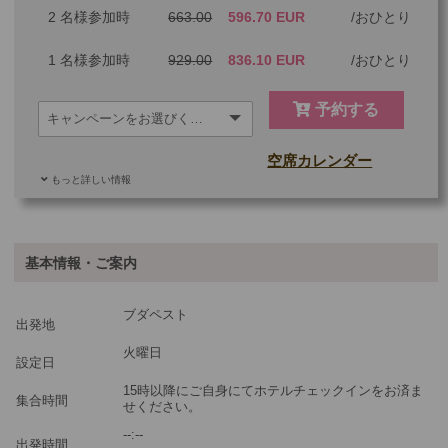
2 名様参加時
663.00
596.70 EUR
おひとり
1 名様参加時
929.00
836.10 EUR
おひとり
予約する
空席カレンダー
もっと詳しい情報
追加料金
基本情報・ご案内
ご参加可能な年齢
0 歳以上
その他
ブダペスト
出発地
最少催行人数
1
火曜日
設定日
ツアーコード
2604822
15時以降にご自身にてホテルチェックインをお済ま
集合時間
せください。
‐‐:‐‐
出発時間