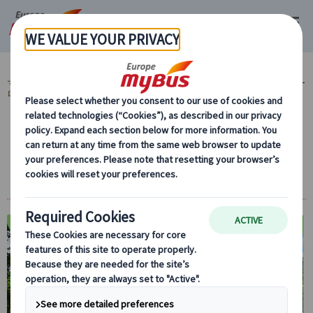
マイバス・ヨーロッパ
ヨーロッパ周遊『ランドクルーズ』とは？ (59)
ヨー
ロッパ周遊旅行『ランドクルーズ』 (59)
MyBus公式サイト限定！ (37)
【10％OFF】まだ間に合う！夏セール中！ (24)
中欧ハイライト ブダペスト・ブラチスラ
バ・プラハ5日間(ブダペスト発→プラハ着)