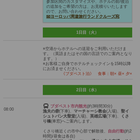
参加区間のカスタマイズや、ホテルの前/後泊
の追加をご希望の方は、お見積りいたします
ので、お問い合わせください。
📧ヨーロッパ周遊旅行ランドクルーズ宛
1日目（火）
※空港からホテルへの送迎をご利用いただけま
す。（英語またはその国の言語でのご案内となり
ます。）
※お客様ご自身でホテルチェックインを15時以降
にお済ませください。
《ブダペスト泊》 食事：朝× 昼× 夕×
2日目（水）
ブダペスト市内観光
(約3時間30分)
08:00
漁夫の砦
(下車)、
マーチャーシ教会
(入場)、
聖イ
シュトバン大聖堂
(入場)、
英雄広場
(下車)、
くさ
り橋
(車窓)へご案内します。
くさり橋近くの市中心部で解散後、
自由行動
(約2
時間)/昼食は各自)