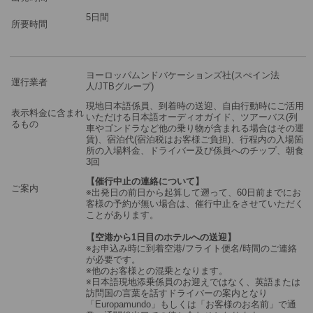
※3名様参加時＝3名様1室を手配します。
※2名様参加時＝2名様1室を手配します。
5日間
所要時間
※1名様参加時＝1名様1室のを手配します。
※複数のお部屋をご希望の場合は、複数回に分けてショッピングカ
ートに商品をお入れください。
ヨーロッパムンドバケーションズ社(スぺイン法
運行業者
人/JTBグループ)
現地日本語係員、到着時の送迎、自由行動時にご活用
表示料金に含まれ
いただける日本語オーディオガイド、ツアーバス(列
るもの
車やゴンドラなど他の乗り物が含まれる場合はその運
賃)、宿泊代(宿泊税はお客様ご負担)、行程内の入場箇
所の入場料金、ドライバー及び係員へのチップ、朝食
3回
【催行中止の連絡について】
ご案内
※出発日の前日から起算して遡って、60日前までにお
客様の予約が無い場合は、催行中止をさせていただく
ことがあります。
【空港から1日目のホテルへの送迎】
※お申込み時に到着空港/フライト便名/時間のご連絡
が必要です。
※他のお客様との混乗となります。
※日本語現地添乗係員のお迎えではなく、英語または
訪問国の言葉を話すドライバーの案内となり
「Europamundo」もしくは「お客様のお名前」で通