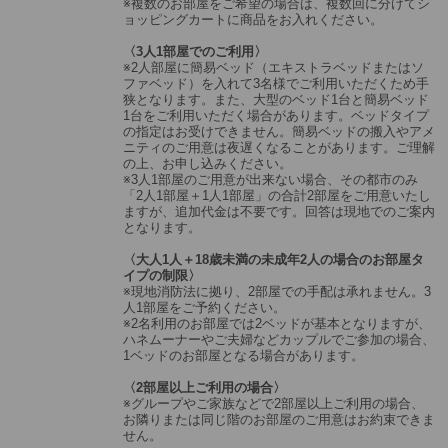
※複数のお部屋をご希望の場合は、複数回に分けてシ
ョッピングカートに商品をお入れください。
〈3人1部屋でのご利用〉
※2人部屋に簡易ベッド（エキストラベッドまたはソ
ファベッド）を入れて3名様でご利用いただくため手
狭となります。また、大型のベッド1台と簡易ベッド
1台をご利用いただく場合があります。ベッドタイプ
の指定はお受けできません。簡易ベッドの搬入やアメ
ニティのご用意は夜遅くなることがあります。ご理解
の上、お申し込みください。
※3人1部屋のご用意が出来ない場合、その都市のみ
「2人1部屋＋1人1部屋」の合計2部屋をご用意いたし
ますが、追加代金は不要です。回答は現地でのご案内
となります。
〈大人1人＋18歳未満の未成年2人の場合のお部屋タ
イプの制限〉
※現地消防法に拠り、2部屋での手配は承れません。3
人1部屋をご予約ください。
※2名利用のお部屋では2ベッドが基本となりますが、
ハネムーナーやご夫婦などカップルでご参加の場合、
1ベッドのお部屋となる場合があります。
〈2部屋以上ご利用の場合〉
※グループやご家族などで2部屋以上ご利用の場合、
お隣りまたは同じ階のお部屋のご用意はお約束できま
せん。