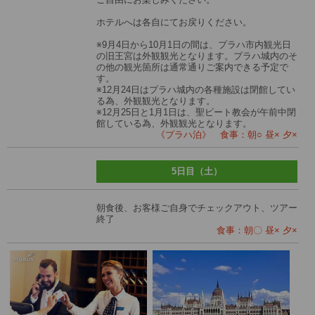
ホテルへは各自にてお戻りください。
※9月4日から10月1日の間は、プラハ市内観光日
の旧王宮は外観観光となります。プラハ城内のそ
の他の観光箇所は通常通りご案内できる予定で
す。
※12月24日はプラハ城内の各種施設は閉館してい
る為、外観観光となります。
※12月25日と1月1日は、聖ビート教会が午前中閉
館している為、外観観光となります。
《プラハ泊》 食事：朝○ 昼× 夕×
5日目（土）
朝食後、お客様ご自身でチェックアウト、ツアー
終了
食事：朝〇 昼× 夕×