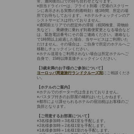
常、通関後出口での待ち合わせとなります。
※担当ドライバーは、フライト到着（空港のスクリー
ンに表示される実際の到着時刻）後1時間、所定の場
所でお待ちしております。 ※ホテルチェックインのア
シストサービスは付いておりません。
※通関前エリアでの想定外の滞留（税関検査、荷物紛
失など）、乗継便に乗れず到着便変更となる場合など
は、緊急電話番号にその旨ご連絡ください。連絡なし
で1時間以上経過した場合、当サービスはご利用いた
だけません。その場合は、ご自身で所定のホテルへご
移動しチェックインください。
※ホテル送迎をご利用されない場合は所定ホテルへご
自身で、15時以降直接チェックインください。
【3歳未満のお子様のご参加について】
ヨーロッパ周遊旅行ランドクルーズ宛
にご相談くださ
い。
【ホテルのご案内】
※ホテルでのポーター代は含まれておりません。
※バスタブ付きのお部屋の確約はいたしかねます。
※都市により課せられるホテルの宿泊税はお客様のご
負担となります。
【ご用意するお部屋について】
※3名様参加時＝3名様1室を手配します。
※2名様参加時＝2名様1室を手配します。
※1名様参加時＝1名様1室のを手配します。