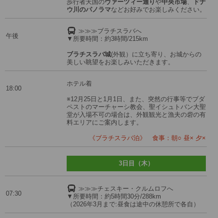
歩行者天国の
ヴァーツィー通り
や
中央市場
、
ドナ
ウ川のパノラマ
などお好みでお楽しみください。
≫≫≫ブラチスラバへ
午後
▼所要時間：約3時間/215km
ブラチスラバ城
(外観）に立ち寄り、お城からの
美しい眺望をお楽しみいただきます。
ホテル着
18:00
※12月25日と1月1日、また、突然の行事等でブダ
ペストのマーチャーシ教会、聖イシュトバン大聖
堂が入場不可の場合は、外観観光と漁夫の砦の有
料エリアにご案内します。
《ブラチスラバ泊》 食事：朝○ 昼× 夕×
3日目（木）
≫≫≫チェスキー・クルムロフへ
07:30
▼所要時間：約5時間30分/288km
（2026年3月まで:昼食は途中の休憩所で各自）