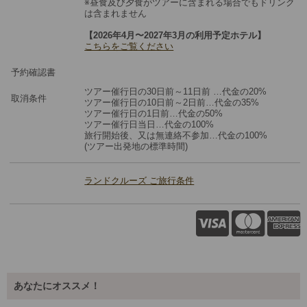
※昼食及び夕食がツアーに含まれる場合でもドリンク
は含まれません
【2026年4月〜2027年3月の利用予定ホテル】
こちらをご覧ください
予約確認書
ツアー催行日の30日前～11日前 …代金の20%
取消条件
ツアー催行日の10日前～2日前…代金の35%
ツアー催行日の1日前…代金の50%
ツアー催行日当日…代金の100%
旅⾏開始後、⼜は無連絡不参加…代金の100%
(ツアー出発地の標準時間)
ランドクルーズ ご旅行条件
あなたにオススメ！