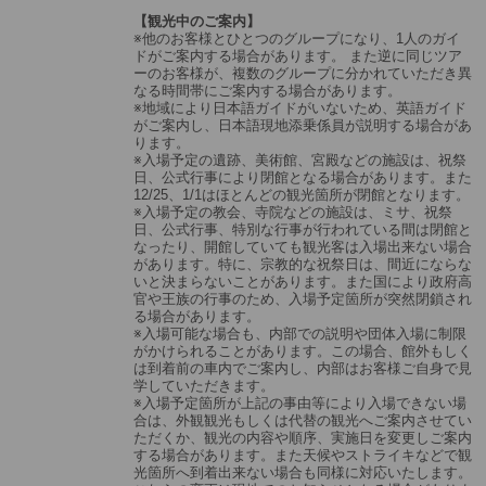
【観光中のご案内】
※他のお客様とひとつのグループになり、1人のガイ
ドがご案内する場合があります。 また逆に同じツア
ーのお客様が、複数のグループに分かれていただき異
なる時間帯にご案内する場合があります。
※地域により日本語ガイドがいないため、英語ガイド
がご案内し、日本語現地添乗係員が説明する場合があ
ります。
※入場予定の遺跡、美術館、宮殿などの施設は、祝祭
日、公式行事により閉館となる場合があります。また
12/25、1/1はほとんどの観光箇所が閉館となります。
※入場予定の教会、寺院などの施設は、ミサ、祝祭
日、公式行事、特別な行事が行われている間は閉館と
なったり、開館していても観光客は入場出来ない場合
があります。特に、宗教的な祝祭日は、間近にならな
いと決まらないことがあります。また国により政府高
官や王族の行事のため、入場予定箇所が突然閉鎖され
る場合があります。
※入場可能な場合も、内部での説明や団体入場に制限
がかけられることがあります。この場合、館外もしく
は到着前の車内でご案内し、内部はお客様ご自身で見
学していただきます。
※入場予定箇所が上記の事由等により入場できない場
合は、外観観光もしくは代替の観光へご案内させてい
ただくか、観光の内容や順序、実施日を変更しご案内
する場合があります。また天候やストライキなどで観
光箇所へ到着出来ない場合も同様に対応いたします。