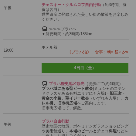
チェスキー・クルムロフ自由行動
（約3時間、昼
午後
食は各自）
世界遺産に登録された美しい街の散策をお楽しみ
ください。
≫≫≫プラハへ
▼所要時間：約3時間/185km
ホテル着
19:00
《プラハ泊》 食事：朝○ 昼× 夕×
4日目（金）
プラハ歴史地区観光
（徒歩にて/約4時間)
プラハ城にある聖ビート教会
(ミュシャのステン
ドグラスがある有料エリアにも入場)・
旧王宮・
黄金の小路、聖イジー教会
（いずれも入場）、
カ
レル橋、旧市街広場
へご案内します。
旧市街広場にて、解散。
プラハ自由行動
午後
歴史地区の散策、ボヘミアンガラスショッピング
や美術館巡り、
本場のビールとチェコ料理
などを
ご自由にお楽しみください。