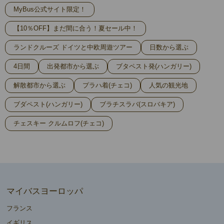
MyBus公式サイト限定！
【10％OFF】まだ間に合う！夏セール中！
ランドクルーズ ドイツと中欧周遊ツアー
日数から選ぶ
4日間
出発都市から選ぶ
ブタペスト発(ハンガリー)
解散都市から選ぶ
プラハ着(チェコ)
人気の観光地
ブダペスト(ハンガリー)
ブラチスラバ(スロバキア)
チェスキー クルムロフ(チェコ)
マイバスヨーロッパ
フランス
イギリス