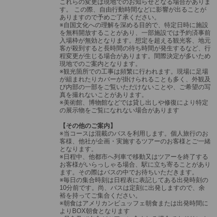
これらの変更は現地でのお知らせとなる場合がありま
す。 この際、自由行動時間などに影響が出ることが
ありますので予めご了承ください。
※自国文化への理解を深める目的で、特定日時に施設
を無料開放することがあり、一部施設では予約済事前
入場枠が無効となります。想定を超える観光客、地元
客が殺到すると長時間の待ち時間が発生するなど、行
程変更が生じる場合があります。間際決定が多いため
現地でのご案内となります。
※観光箇所での工事は頻繁に行われます。現場に足場
が組まれたりカバーが掛けられることも多く、外観及
び内部の一部をご覧いただけないことや、ご希望の写
真を撮れないことがあります。
※美術館、博物館などでは貸し出しや修復により特定
の展示物をご覧になれない場合があります
【その他のご案内】
※当コースは混載のバスを利用します。個人旅行のお
客様、他社が企画・実施するツアーのお客様とご一緒
となります。
※日程中、他都市へ列車で移動又はツアーを終了する
お客様がいらっしゃる場合、駅に立ち寄ることがあり
ます。その際はバスの中でお待ちいただきます。
※毎日の集合時刻は日程表に表記してある出発時刻の
10分前です。尚、バスは定刻に出発しますので、余
裕を持ってご集合ください。
※朝食はアメリカンビュッフェ朝食または出発時間に
よりBOX朝食となります