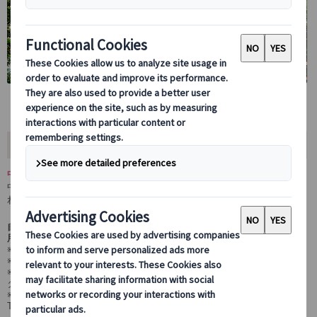
ツアー内容
中欧3カ国ハンガリー、スロバキア、チェコを巡る5日間！
中欧を代表する中世の面影が残る都市+チェスキークルムロフも訪
れます♪
自由行動時には日本語オーディオガイド(Europamundo Audio)をご活
用いただけます。
※オーディオガイドが日本語に対応していない都市もございます。
※日本語を選択できる都市は
こちら
をご覧ください。
※ご自身のスマートフォンでのご利用となり、アプリのご利用にはデー
タ通信が発生します。
※詳しくは、ご予約確定後にご参加のコースの情報が確認できる"My
Trip"にてご案内いたします。