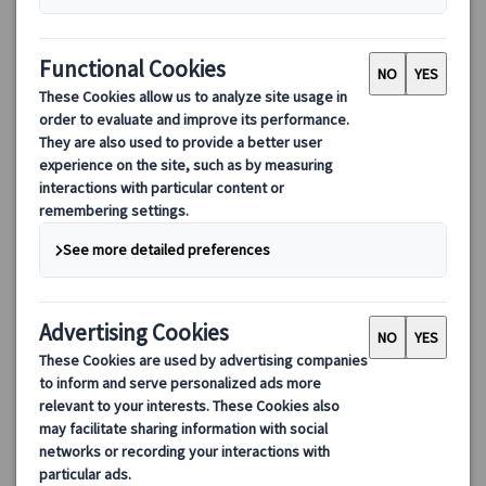
ローマ街歩きを楽しむ！午前/午後（日本語アシスタント付）
お客様のご希望に応じて、ベテラン日本語アシスタントが案内す
るローマ街歩き！観光スポットめぐりはもちろん、お買い物や、
おしゃれなカフェで休憩など、アシスタントが同行してサポート
するので、安心して街歩きを楽しむことができます。
80.00 EUR
5.0
(2件)
詳細を見る
毎日(8/15、12/25、1/1、3/28・29を除く)
約3時間