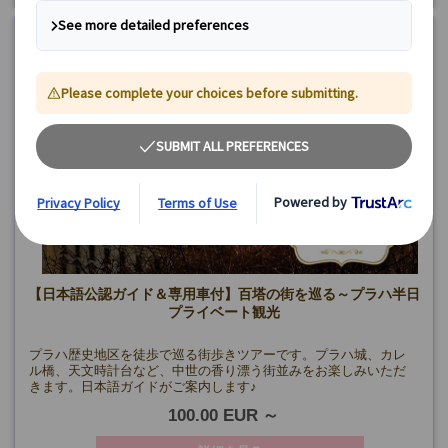
【日本語公認ガイド＆専用車付】百塔の街を巡る～プラハ半日
プライベート観光
プラハ歴史地区を徒歩で巡る街歩きツアーです。プラハ城、カレ
ル橋、天文時計台など、中世の香り漂う街並みをお楽しみいただ
きます。日本語ガイドがご案内します♪
100.00 EUR