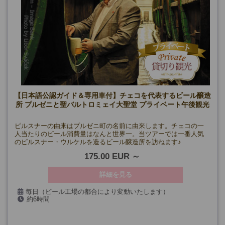
【日本語公認ガイド＆専用車付】チェコを代表するビール醸造
所 プルゼニと聖バルトロミェイ大聖堂 プライベート午後観光
ピルスナーの由来はプルゼニ町の名前に由来します。チェコの一
人当たりのビール消費量はなんと世界一。当ツアーでは一番人気
のピルスナー・ウルケルを造るビール醸造所を訪ねます♪
175.00 EUR
詳細を見る
毎日（ビール工場の都合により変動いたします）
約6時間