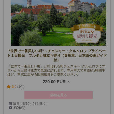
“世界で一番美しい町”～チェスキー・クルムロフ プライベー
ト１日観光 フルボカ城立ち寄り（専用車、日本語公認ガイド
付）
「世界で一番美しい町」と呼ばれる町チェスキー･クルムロフにプ
ラハから日帰り観光で気楽に訪れます。専用車ので片道約2時間半
ほど、車窓に広がる田園風景をご堪能ください♪
220.00 EUR
5.0
(1件)
詳細を見る
毎日（6/19～21を除く）
約9時間