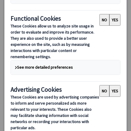
【日本語ガイド＆専用車付】プラハ午後市内プライベート観
光・ミュシャ美術館とストラホフ修道院入場
専用車でプラハの有名な観光箇所を巡る市内観光！ストラホフ修
道院にあるフレスコ画で埋め尽くされた図書室を見学、レトナー
公園をご案内♪ミュシャ博物館にも入場します！
110.00 EUR
詳細を見る
毎日（12/24～26・31、1/1を除く）
約4時間