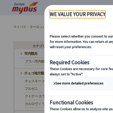
マイバス・ヨーロッパ
チェコ (19)
プラハ (19)
空港送迎 
カテゴリ・テーマから探す
市内観光
プラハ市内観光
チェコ地方観光
チェスキー クルムロフ
プルゼニ
クトナー ホラ
カルロヴィ ヴァリ