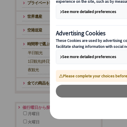
プライベート観光
世界遺産
空港送迎
時間帯で選ぶ
半日観光
1日観光(終日)
夜観光
全ての商品を見る
催行曜日から探す
月曜日
火曜日