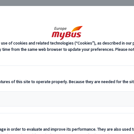
JP
(2)
空港送
条件に該当するツア