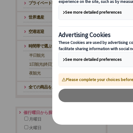
プライベート観光
世界遺産
空港送迎
時間帯で選ぶ
半日観光
1日観光(終日)
夜観光
全ての商品を見る
催行曜日から探す
月曜日
火曜日