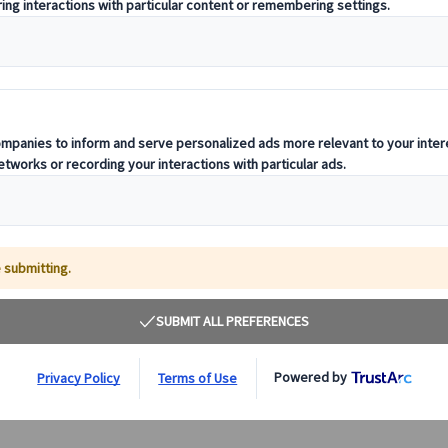
チェコを代表する温泉保養地カルロヴィ・ヴァリ１
日観光
カルロヴィ・ヴァリは温泉保養地として世界的に有名で
す。毎年国際映画祭が開かれることでも知られています。
温泉が湧き出るコロナーダという試飲施設は、建物自体が
それぞれ美しく、必見！
165.00 EUR
詳細を見る
【ガイドなしプラン】火～金曜日
約8時間
【日本語公認ガイド付プラン】毎日