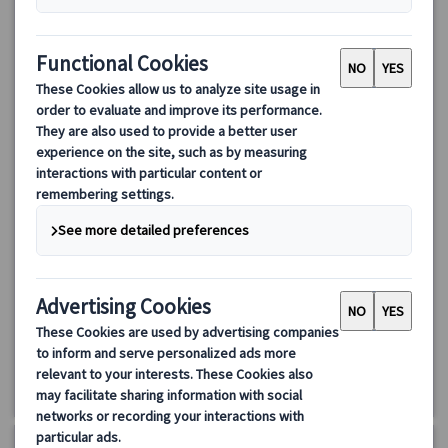
【日本語公認ガイド＆専用車付】ビール好きの聖地！「ピルス
ナー・ウルケル」のふるさとプルゼニ プライベート１日観光
一番人気のピルスナー・ウルケルを造るビール醸造所を訪ねる！
出来立てビールの試飲付き！ピルスナーの由来はプルゼニ町の名
前に由来します。ピルスナーの旨さの秘密に触れます♪
210.00 EUR
詳細を見る
土・日曜日(※ビール工場の都合による)
約8時間