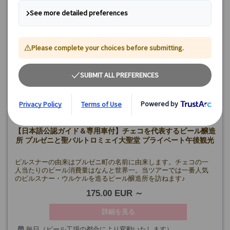
【日本語公認ガイド＆専用車付】チェコを代表するビール醸造
所 プルゼニと聖バルトロミェイ大聖堂 プライベート午後観光
ピルスナーの由来はプルゼニ町の名前に由来します。チェコの一
人当たりのビール消費量はなんと世界一。当ツアーでは一番人気
のピルスナー・ウルケルを造るビール醸造所を訪ねます♪
175.00 EUR
詳細を見る
毎日（ビール工場の都合により変動いたします）