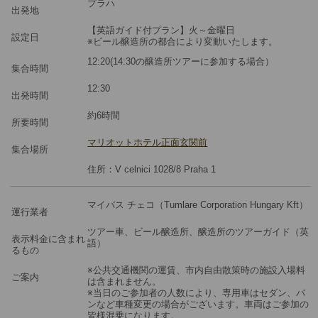
プラハ
ツアーコード
MBC14
出発地
【英語ガイド付プラン】火～金曜日
設定日
※ビール醸造所の都合により変動いたします。
ツアーご参加対象年齢:20歳以上
12:20(14:30の醸造所ツアーに参加する場合）
集合時間
12:30
出発時間
約6時間
所要時間
マリオットホテル正面玄関前
集合場所
住所：V celnici 1028/8 Praha 1
マイバス チェコ（Tumlare Corporation Hungary Kft）
運行業者
ツアー車、ビール醸造所、醸造所のツアーガイド（英
表示料金に含まれ
語）
るもの
※公共交通機関の運賃、市内自由散策時の施設入場料
ご案内
は含まれません。
※当日のご参加者の人数により、専用車はセダン、バ
ンなど車種変更の場合がございます。車両はご参加の
皆様混乗になります。