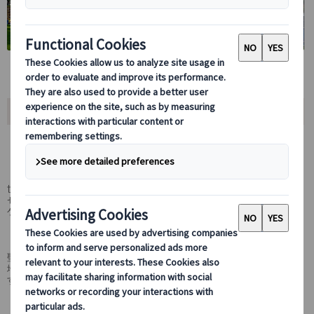
おすすめポイント
出来立てビールの試飲付き、ピルスナービール
醸造所を訪問！
世界中で愛されるビール、ピルスナー。その語源はこの街の名前、プル
ゼニに由来します。醸造所のツアーに参加し、大人気ピルスナー・ウル
ケルの秘密に迫ります。
共和国広場を歩こう！
聖バルトロメイ大聖堂が中央にそびえたつ共和国広場はプルゼニの中心
地です。広場の周りにはカフェやレストランもあり、散策が楽しめま
す。
ツアー専用車で移動も楽々