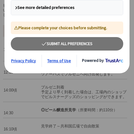
ピルゼニのビール醸造所は、プラハ発着のバスや電車乗り場とは離れて
いますが、マイバスなら専用車が付いているため、ビール醸造所へ直行
します。
ツアー行程
マリオットホテル正面玄関前集合
12:20
プラハ・マサリク駅近くのマリオットホテル正面
玄関前で、ドライバーがお待ちしております。
プラハ発
12:30
ツアーバスでプルゼニへ向け出発します。
プルゼニ到着
14:00頃
予定より早く到着した場合は、工場内のショップ
でピルスナーグッズのショッピングができます。
◎ビール醸造所見学
（所要時間：約110分）
14:30
見学終了～共和国広場で自由散策
16:10頃