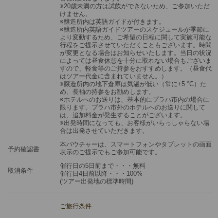
※20歳未満の方は試飲ができないため、ご参加いただ
けません。
※醸造所内は英語ガイドが付きます。
※醸造所内英語ガイドツアーのスケジュールが季節に
より変動するため、ご希望の日程に関して実施可能な
行程をご提示させていただくこともございます。時間
が変更となる場合はお知らせいたします。当日の状況
によっては昼食休憩を十分に取れない場合もございま
すので、軽食等のご持参をおすすめします。（昼食代
はツアー代金に含まれていません。）
※醸造所内の地下倉庫は気温が低い（常に+5 °C）た
め、長袖の持参をお勧めします。
※ホテルへのお送りは、基本的にプラハ市内の場合に
限ります。プラハ市外のホテルへのお送りに関して
は、追加料金が発生することがございます。
※出発時間になっても、お客様がいらっしゃらない場
合は出発させていただきます。
本バウチャーは、スマートフォンやタブレットの画面
予約確認書
表示のご提示でもご参加可能です。
催行日の5日前まで・・・無料
取消条件
催行日4日前以降・・・100%
(ツアー出発地の標準時間)
ご旅行条件