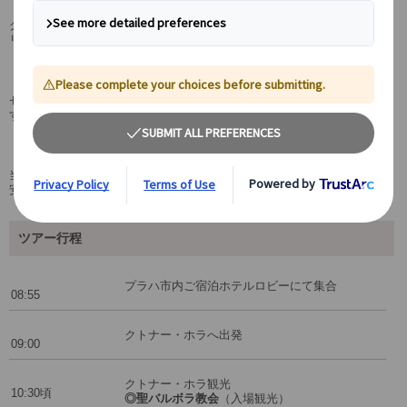
クトナー・ホラの聖バルボラ教会がある歴史地区と、セドレツの聖母マ
リア大聖堂はユネスコの世界遺産に登録されています。
圧倒の聖空間、セドレツ納骨堂
セドレツではおよそ4万人の人骨が保管されているという納骨堂を訪れま
す。細部まで行き届いた装飾はすべて人骨で出来たものです。
日本語公認ガイド+専用車付きの安心プラン♪
当日はプラハからお帰りのホテルまで日本語公認ガイドが同行するでの
安心♪
ツアー行程
プラハ市内ご宿泊ホテルロビーにて集合
08:55
クトナー・ホラへ出発
09:00
クトナー・ホラ観光
10:30頃
◎聖バルボラ教会
（入場観光）