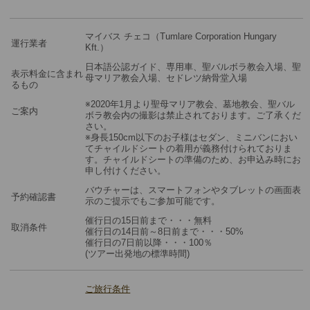
マイバス チェコ（Tumlare Corporation Hungary
運行業者
Kft.）
日本語公認ガイド、専用車、聖バルボラ教会入場、聖
表示料金に含まれ
母マリア教会入場、セドレツ納骨堂入場
るもの
※2020年1月より聖母マリア教会、墓地教会、聖バル
ご案内
ボラ教会内の撮影は禁止されております。ご了承くだ
さい。
※身長150cm以下のお子様はセダン、ミニバンにおい
てチャイルドシートの着用が義務付けられておりま
す。チャイルドシートの準備のため、お申込み時にお
申し付けください。
バウチャーは、スマートフォンやタブレットの画面表
予約確認書
示のご提示でもご参加可能です。
催行日の15日前まで・・・無料
取消条件
催行日の14日前～8日前まで・・・50%
催行日の7日前以降・・・100％
(ツアー出発地の標準時間)
ご旅行条件