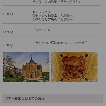
その後、自由散策（昼食休憩含む）
セドレツ観光
13:00頃
◎セドレツ納骨堂
（入場観光）
◎聖母マリア教会
（入場観光）
プラハへ出発
14:30頃
プラハ市内ご宿泊ホテルにてツアー終了
16:00頃
ツアー参加当日までの流れ