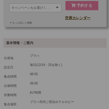
予約する
空席カレンダー
もっと詳しい情報
ご参加可能な年齢
0 歳以上
その他
基本情報・ご案内
最少催行人数
1
プラハ
ツアーコード
MBC15PB
出発地
毎日(12/24・25を除く)
設定日
※料金：大人・子供2歳以上共通
08:55
集合時間
09:00
出発時間
約7時間
所要時間
プラハ市内ご宿泊ホテルロビー
集合場所