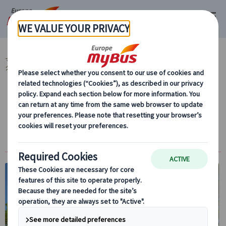
マイバス・ヨーロッパ
チェコ (19)
プラハ (19)
チェコ地方観光 (11)
クトナー ホラ (3)
【日本語公認ガイド＆専用車付】中世に繁栄
した世界遺産の街～クトナー・ホラ プライベ
ート1日観光