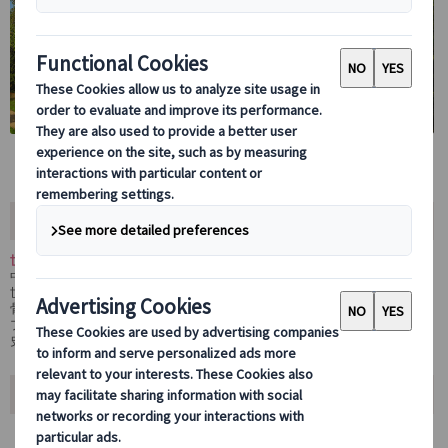
ツアー内容
世界遺産の街を巡る――クトナー・ホラ＆セドレツ１日観光ツアー
中世に銀鉱で栄えたクトナー・ホラでは、歴史地区や壮麗な大聖堂など
世界遺産の名所を観光。さらに近郊セドレツにもご案内し、約4万人の人
骨が納められた納骨堂や聖母マリア教会も訪れます。
プラハやチェスキー・クルムロフとは異なる独特の魅力を持つ街で、歴
史と神秘に触れる特別な一日をお楽しみください。
ツアーポイント
ユネスコ世界遺産の町を歩く！