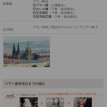
プラハ観光
到着後
◎プラハ城
（入場観光）
◎カレル橋
（下車・徒歩観光）
◎天文時計
（下車・徒歩観光）
◎旧市街広場
（下車・徒歩観光）
プラハ市内ご宿泊ホテルロビーにてツアー終了
12:00頃
ツアー参加当日までの流れ