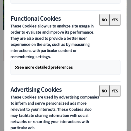
ツアー内容
日本語公認ガイド付き・中世ヨーロッパの魅力を凝縮したプラハ歴史
地区観光ツアー
ロマネスク、ゴシック、ルネサンス、バロックなど、異なる建築様式
が美しく調和する世界遺産「プラハ歴史地区」を、日本語公認ガイド
とともに巡る人気の街歩きツアーです。
中世の繁栄を今に伝える石畳の街並みを歩きながら、プラハの歴史・
文化・見どころを効率よく満喫できます。
プラハの象徴であるプラハ城や、30体の聖人像に見守られるカレル
橋、そして15世紀の高度な技術が息づく天文時計台など、中世の香
り漂う街並みをお楽しみいただきます。
日本語公認ガイドが公共交通機関の乗り方もご案内。初めてのプラハ
旅行でも安心して滞在を楽しめ、翌日以降の観光にも役立ちます。