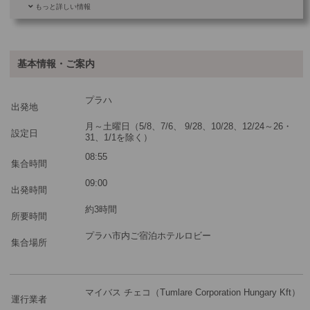
もっと詳しい情報
ご参加可能な年齢
0 歳以上
その他
基本情報・ご案内
最少催行人数
1
プラハ
ツアーコード
MBC3PB
出発地
月～土曜日（5/8、7/6、 9/28、10/28、12/24～26・
設定日
31、1/1を除く）
※料金：大人・子供2歳以上共通
08:55
集合時間
09:00
出発時間
約3時間
所要時間
プラハ市内ご宿泊ホテルロビー
集合場所
マイバス チェコ（Tumlare Corporation Hungary Kft）
運行業者