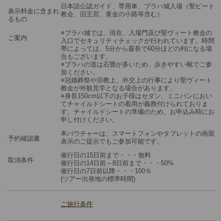
日本語公認ガイド、専用車、プラハ城入場（聖ビート
表示料金に含まれ
教会、旧王宮、黄金の小路等含む）
るもの
※プラハ城では、現在、入場門及び聖ヴィート教会の
ご案内
入口でセキュリティチェックが行われています。時間
帯によっては、5分から最長で60分ほどの列になる場
合もございます。
※プラハの道は石畳が多いため、歩きやすい靴でご参
加ください。
※冠婚葬祭や宗教上、外交上の行事により聖ヴィート
教会が外観見学となる場合があります。
※身長150cm以下のお子様はセダン、ミニバンにおい
てチャイルドシートの着用が義務付けられておりま
す。チャイルドシートの準備のため、お申込み時にお
申し付けください。
本バウチャーは、スマートフォンやタブレットの画面
予約確認書
表示のご提示でもご参加可能です。
催行日の15日前まで・・・無料
取消条件
催行日の14日前～8日前まで・・・50%
催行日の7日前以降・・・100％
(ツアー出発地の標準時間)
ご旅行条件