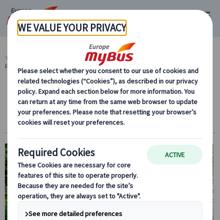
マイバス・ヨーロッパ
チェコ (19)
プラハ (19)
市内観光 (5)
プラハ市
内観光 (4)
【日本語公認ガイド＆専用車付】百塔の街を
巡る～プラハ半日プライベート観光