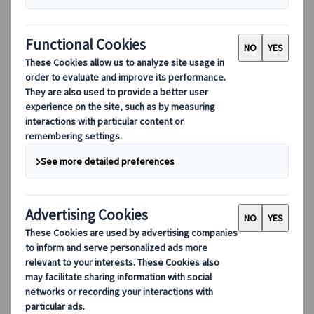
【ローマ】レストランアメデオ前
Via Principe Amedeo,16 00185 Roma
＜テルミニ駅＞
ローマ地下鉄A/b/B1線「テルミニ」（Termini）駅、徒
歩約5分
テルミニ駅より徒歩5分。テルミニ駅を背にしてカブ
ール通りを前進し、ホテルアトランティコを通り過ぎ
て、交差するプリンチペ・アメデオ通りを右に曲がる
とすぐ。