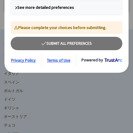
【ヴァザーリ回廊見学付きプラン】約3時間45分
く)
マイバスヨーロッパ
フランス
イギリス
イタリア
スペイン
ポルトガル
ドイツ
ギリシャ
オーストリア
チェコ