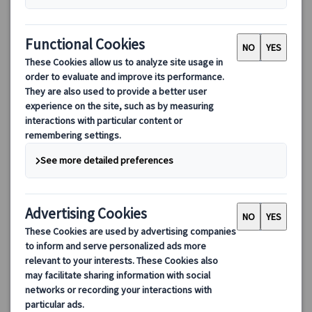
ウフィツィ美術館＆フィレンツェ観光 プライベートツアー｜
ヴァザーリの回廊付きプランあり【日本語公認ガイド】
フィレンツェ観光の人気スポット・ウフィツィ美術館を日本語公
認ガイドと巡る貸切プライベートツアー。事前予約でスムーズ入
場。ヴァザーリの回廊見学付きプランも選択可能。ボッティチェ
ッリやダ・ヴィンチなどルネサンス名作をじっくり鑑賞。
110.00 EUR
5.0
(1件)
詳細を見る
火～日曜日(6/2・7、7/5、8/2、9/6、10/4、11/1・4、12/6・
約3時間
25、1/1・3、2/7、3/7・28、ウフィッツィ美術館無料開放日を除