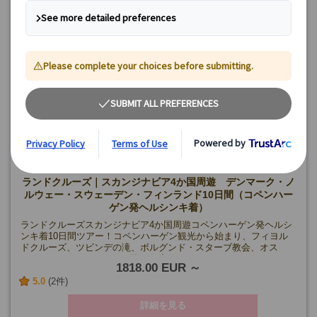
ランドクルーズ｜スカンジナビア4か国周遊 デンマーク・ノ
ルウェー・スウェーデン・フィンランド10日間（コペンハー
ゲン発ヘルシンキ着）
ランドクルーズスカンジナビア4か国周遊コペンハーゲン発ヘルシ
ンキ着10日間ツアー！コペンハーゲン観光から始まり、フィヨル
ドクルーズ、ツビンデの滝、ボルグンド・スターブ教会、オス
ロ、ストックホルムなどを巡り、夜行フェリーでフィンランドへ
1818.00 EUR
渡ります。デンマーク、ノルウェー、スウェーデン、フィンラン
5.0
(2件)
ドの観光名所を巡り、北欧の歴史的な街並みやデザインと自然が
調和した魅力的な都市風景、雄大な自然と文化… 多様な魅力を
堪能できます♪
詳細を見る