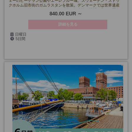
ェーのビーゲラン公園やエーレブルー城、スウェーデン・ストッ
クホルム旧市街のガムラスタンを散策。デンマークでは世界遺産
クロンボー城やコペンハーゲンの人気観光地を訪問。北欧の歴史
840.00 EUR
と文化を凝縮した充実の旅です。
詳細を見る
日曜日
5日間
5/10・24、6月～8月、9/13・27、10/11、11/22、
2027年:1/17、2/14、3/14・28