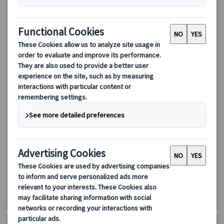
ランドクルーズ｜スカンジナビア3か国周遊 デンマーク・ノ
ルウェー・スウェーデン9日間（コペンハーゲン発着）
ランドクルーズ・スカンジナビア3か国周遊ツアー！デンマーク、
ノルウェー、スウェーデンを9日間で満喫。コペンハーゲンからス
タートし、フィヨルドクルーズや歴史的名所巡りを楽しむツア
ー。美しい都市と自然の絶景、シェイクスピアの舞台などスカン
1822.00 EUR
ジナビアの魅力を堪能！
4.0
(1件)
詳細を見る
水曜日
9日間
5/6・20、6月～8月、9/9・23、10/7、11/18、
2027年:1/13、2/10、3/10・24