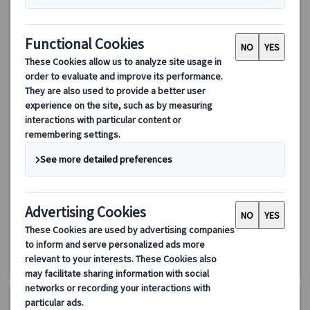
ランドクルーズ｜スカンジナビア3か国周遊 デンマーク・ノ
ルウェー・スウェーデン9日間（コペンハーゲン発着）
ランドクルーズ・スカンジナビア3か国周遊ツアー！デンマーク、
ノルウェー、スウェーデンを9日間で満喫。コペンハーゲンからス
タートし、フィヨルドクルーズや歴史的名所巡りを楽しむツア
ー。美しい都市と自然の絶景、シェイクスピアの舞台などスカン
1822.00 EUR
ジナビアの魅力を堪能！
4.0
(1件)
詳細を見る
水曜日
9日間
5/6・20、6月～8月、9/9・23、10/7、11/18、
2027年:1/13、2/10、3/10・24