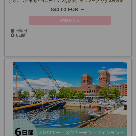
クホルム旧市街のガムラスタンを散策。デンマークでは世界遺産
クロンボー城やコペンハーゲンの人気観光地を訪問。北欧の歴史
840.00 EUR
と文化を凝縮した充実の旅です。
詳細を見る
日曜日
5日間
5/10・24、6月～8月、9/13・27、10/11、11/22、
2027年:1/17、2/14、3/14・28