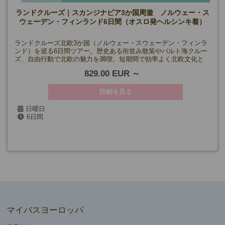
ランドクルーズ｜スカンジナビア3か国周遊 ノルウェー・ス
ウェーデン・フィンランド6日間（オスロ発ヘルシンキ着）
ランドクルーズ北欧3か国（ノルウェー・スウェーデン・フィンラ
ンド）を巡る6日間ツアー。歴史ある街並み散策やバルト海クルー
ズ、自由行動で北欧の魅力を満喫。短期間で効率よく北欧文化と
自然を体験したい方におすすめの旅プランです。
829.00 EUR
詳細を見る
日曜日
6日間
5/10・24、6月～8月、9/13・27、10/11、11/22、
2027年:1/17、2/14、3/14・28
マイバスヨーロッパ