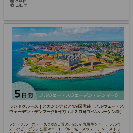
水曜日
10日間
2026年:5/6・20、6月～8月、9/9・23、10/7、11/18、
2027年:1/13、2/10、3/10・24
ランドクルーズ｜スカンジナビア4か国周遊 ノルウェー・ス
ウェーデン・デンマーク5日間（オスロ発コペンハーゲン着）
ランドクルーズ・オスロ発5日間の北欧3か国周遊ツアー。ノルウ
ェーのビーゲラン公園やエーレブルー城、スウェーデン・ストッ