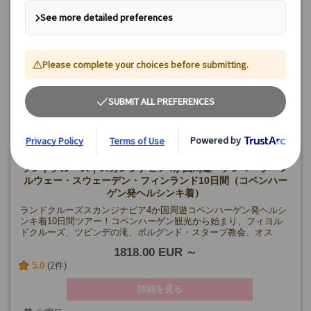
ランドクルーズ｜スカンジナビア4か国周遊 デンマーク・ノ
ルウェー・スウェーデン・フィンランド10日間（コペンハー
ゲン発ヘルシンキ着）
ランドクルーズスカンジナビア4か国周遊コペンハーゲン発ヘルシ
ンキ着10日間ツアー！コペンハーゲン観光から始まり、フィヨル
ドクルーズ、ツビンデの滝、ボルグンド・スターブ教会、オス
ロ、ストックホルムなどを巡り、夜行フェリーでフィンランドへ
1818.00 EUR
渡ります。デンマーク、ノルウェー、スウェーデン、フィンラン
5.0
(2件)
ドの観光名所を巡り、北欧の歴史的な街並みやデザインと自然が
調和した魅力的な都市風景、雄大な自然と文化… 多様な魅力を
堪能できます♪
詳細を見る