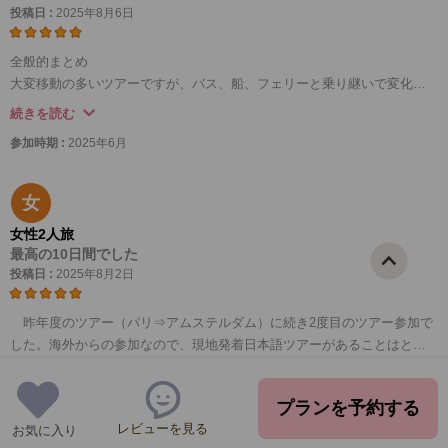
投稿日 :
2025年8月6日
全般的まとめ
大変移動の多いツアーですが、バス、船、フェリーと乗り継いで変化も
多いので楽しかったです。
続きを読む
長距離移動のノルウェーの車窓は素晴らしく寝るのは勿体ないです。
参加時期 :
2025年6月
短期間に4か国を効率よく廻れるツアーでした。
グルメ目的は夜の到着が遅いので期待しない方が良いです。
日本人参加者の皆さんと仲良くなり、色々助け合いながら楽しい旅が出
女
来ました。
女性2人旅
参加して良かったです。
最高の10日間でした
投稿日 :
2025年8月2日
ホテル：アメニティは一切ありません。冷蔵庫、湯沸かしポットも無
し、ティッシュペーパーも無い と思った方が良いです。
昨年度のツアー（パリ⇒アムステルダム）に続き2度目のツアー参加で
食事：ホテルに遅く到着することが多く、食事難民になる可能性あり。
した。海外からの参加なので、現地発着日本語ツアーがあることはとて
昼食はスーパー等で購入するケースも多い。
もありがたいです。主要な観光都市を限られた日数で、効率よく回るこ
参加者:コペンハーゲンからは日本人7名（熟年夫婦2組、美魔女の2人組と
続きを読む
とができ、とても充実した時間を過ごすことができました。ガイドさん
一人旅）でした。
参加時期 :
2025年7月
プランを予約する
やバス運転手さんもとても親切でフレンドリーでした。観光地では自由
日本語ガイドはスペイン人のパトちゃん。
レビューを見る
お気に入り
時間に、自分が行きたい施設を回ることができました。また、食事に関
オスロから一人旅お嬢様が加わり、ストックホルム