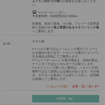
ムーミンゆかりの地
での散策をお楽しみくださ
い。
≫≫≫ヘルシンキへ
▼所要時間：約2時間15分/182km
到着後、各自で昼食。その後、フェリーで世界遺
産に登録された
海上要塞のあるスオメンリンナ島
へご案内します。
ホテル着
16:45
※トゥルク着ではなくヘルシンキ着のフェリーと
なる場合があります。ヘルシンキ着のフェリーと
なる場合は現地にてご案内します。
※フェリーがヘルシンキ着の場合は、自由行動は
ナーンタリではなくポルボーでお取りします。
※スオメンリンナ島へのご案内は、ヘルシンキ到
着時ではなく翌朝になる場合があります。その場
合、ホテルへは各自にてお戻りください。訪問順
は現場にてご案内します。
《ヘルシンキ泊》 食事：朝〇 昼× 夕×
10日目（金）