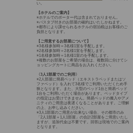
い。
【ホテルのご案内】
※ホテルでのポーター代は含まれておりません。
※バスタブ付きのお部屋の確約はいたしかねます。
※都市により課せられるホテルの宿泊税はお客様のご
負担となります。
【ご用意するお部屋について】
※3名様参加時＝3名様1室を手配します。
※2名様参加時＝2名様1室を手配します。
※1名様参加時＝1名様1室のを手配します。
※複数のお部屋をご希望の場合は、複数回に分けてシ
ョッピングカートに商品をお入れください。
〈3人1部屋でのご利用〉
※2人部屋に簡易ベッド（エキストラベッドまたはソ
ファベッド）を入れて3名様でご利用いただくため手
狭となります。また、大型のベッド1台と簡易ベッド
1台をご利用いただく場合があります。ベッドタイプ
の指定はお受けできません。簡易ベッドの搬入やアメ
ニティのご用意は夜遅くなることがあります。ご理解
の上、お申し込みください。
※3人1部屋のご用意が出来ない場合、その都市のみ
「2人1部屋＋1人1部屋」の合計2部屋をご用意いたし
ますが、追加代金は不要です。回答は現地でのご案内
となります。