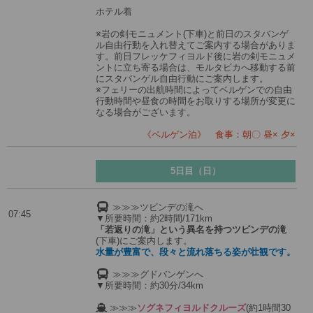
ホテル着
※岩の剣モニュメント(下車)と前日のスタバンゲ
ル自由行動を入れ替えてご案内する場合がありま
す。前日フレッケフィヨルド後に岩の剣モニュメ
ントに立ち寄る場合は、モルタビカへ移動する前
にスタバンゲル自由行動にご案内します。
※フェリーの出航時間によってベルゲンでの自由
行動時間や昼食の時間をお取りする場所が変更に
なる場合がございます。
《ベルゲン泊》 食事：朝〇 昼× 夕×
5日目（日）
≫≫≫ツビンデの滝へ
07:45
▼所要時間：約2時間/171km
「若返りの滝」という異名を持つツビンデの滝
(下車)にご案内します。
水量が豊富で、段々と流れ落ちる姿が壮観です。
≫≫≫グドバンゲンへ
▼所要時間：約30分/34km
≫≫≫
ソグネフィヨルドクルーズ
(約1時間30