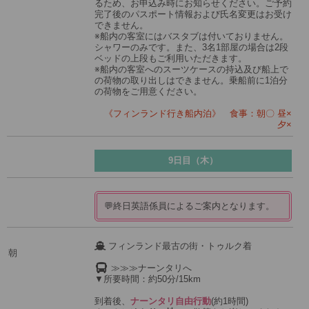
るため、お申込み時にお知らせください。ご予約
完了後のパスポート情報および氏名変更はお受け
できません。
※船内の客室にはバスタブは付いておりません。
シャワーのみです。また、3名1部屋の場合は2段
ベッドの上段もご利用いただきます。
※船内の客室へのスーツケースの持込及び船上で
の荷物の取り出しはできません。乗船前に1泊分
の荷物をご用意ください。
《フィンランド行き船内泊》 食事：朝〇 昼×
夕×
9日目（木）
💬終日英語係員によるご案内となります。
フィンランド最古の街・トゥルク着
朝
≫≫≫ナーンタリへ
▼所要時間：約50分/15km
到着後、
ナーンタリ自由行動
(約1時間)