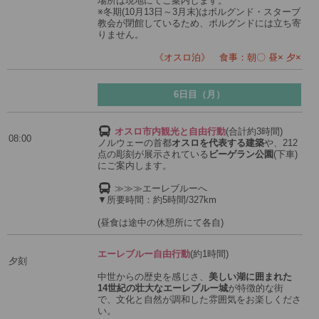
場所は現地にてご案内します。
※冬期(10月13日～3月末)はボルグンド・スターブ
教会が閉館しているため、ボルグンドには立ち寄
りません。
《オスロ泊》 食事：朝〇 昼× 夕×
6日目（月）
オスロ市内観光と自由行動
(合計約3時間)
08:00
ノルウェーの首都
オスロを代表する建築
や、212
点の彫刻が展示されている
ビーゲラン公園
(下車)
にご案内します。
≫≫≫エーレブルーへ
▼所要時間：約5時間/327km
(昼食は途中の休憩所にて各自)
エーレブルー自由行動
(約1時間)
夕刻
中世からの歴史を感じさ、
美しい湖に囲まれた
14世紀の壮大なエーレブルー城
が特徴的な街
で、文化と自然が調和した雰囲気をお楽しくださ
い。