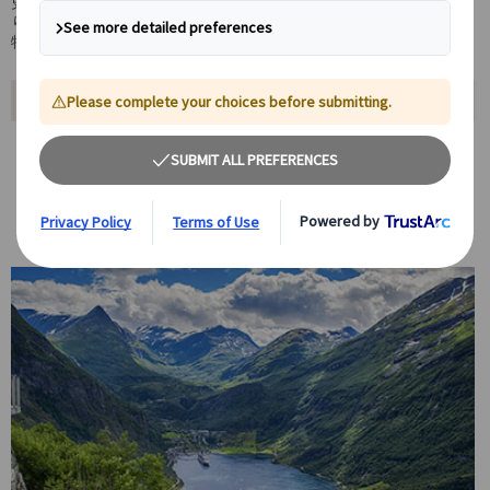
史的街並み、そしてヘルシンキのデザイン都市まで、魅力がぎっし
り詰まった旅程です。
特に、自然愛好家や歴史に興味がある方におすすめのツアーです。
おすすめポイント
スカンジナビアの主要4か国を10日間で周遊
デンマーク、ノルウェー、スウェーデン、フィンランドの都市と自然
を巡る旅で、コペンハーゲン発ヘルシンキ着。フィヨルドクルーズや
名所観光を通じて北欧の魅力を存分に堪能。