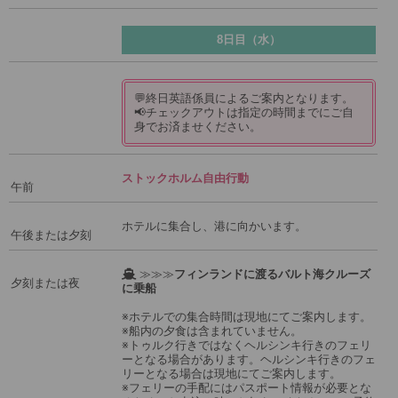
8日目（水）
💬終日英語係員によるご案内となります。
📢チェックアウトは指定の時間までにご自
身でお済ませください。
ストックホルム自由行動
午前
ホテルに集合し、港に向かいます。
午後または夕刻
≫≫≫
フィンランドに渡るバルト海クルーズ
夕刻または夜
に乗船
※ホテルでの集合時間は現地にてご案内します。
※船内の夕食は含まれていません。
※トゥルク行きではなくヘルシンキ行きのフェリ
ーとなる場合があります。ヘルシンキ行きのフェ
リーとなる場合は現地にてご案内します。
※フェリーの手配にはパスポート情報が必要とな