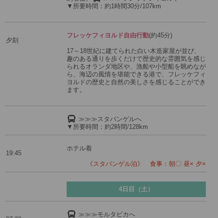
▼所要時間：約1時間30分/107km
フレッケフィヨルド自由行動
(約45分)
夕刻
17～18世紀に建てられた白い木造家屋が並び、
趣のある通りを歩くだけで歴史的な雰囲気を感じ
られるオランダ地区や、漁船や小型船を眺めなが
ら、海辺の風情を堪能できる港で、フレッケフィ
ヨルドの歴史と自然の美しさを感じることができ
ます。
≫≫≫スタバンゲルへ
▼所要時間：約2時間/128km
ホテル着
19:45
《スタバンゲル泊》 食事：朝〇 昼× 夕×
4日目（土）
≫≫≫モルタビカへ