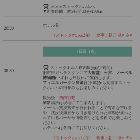
≫≫≫ストックホルムへ
▼所要時間：約2時間30分/198km
ホテル着
20:30
《ストックホルム泊》 食事：朝〇 昼× 夕×
7日目（火）
ストックホルム市内観光(約2時間)
08:30
旧市街ガムラスタンにて
大聖堂、王宮、ノーベル
博物館
(いずれも外観)へご案内します。
フィエルガータン展望台
(下車)から見渡すストッ
クホルムの街並みもお楽しみください。
観光後、
自由行動
解散場所は現地にてご案内します。
ノーベル賞授賞式が行われることで有名な市庁舎
や、沈没後海底から引き揚げられた軍艦が展示さ
れているバーサ号博物館などを各自でお楽しみく
ださい。
ホテルへは各自にてお戻りください。
《ストックホルム泊》 食事：朝〇 昼× 夕×