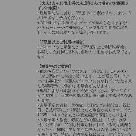
〈大人1人＋18歳未満の未成年2人の場合のお部屋タ
イプの制限〉
※現地消防法に拠り、2部屋での手配は承れません。3
人1部屋をご予約ください。
※2名利用のお部屋では2ベッドが基本となりますが、
ハネムーナーやご夫婦などカップルでご参加の場合、
1ベッドのお部屋となる場合があります。
〈2部屋以上ご利用の場合〉
※グループやご家族などで2部屋以上ご利用の場合、
お隣りまたは同じ階のお部屋のご用意はお約束できま
せん。
【観光中のご案内】
※他のお客様とひとつのグループになり、1人のガイ
ドがご案内する場合があります。 また逆に同じツア
ーのお客様が、複数のグループに分かれていただき異
なる時間帯にご案内する場合があります。
※地域により日本語ガイドがいないため、英語ガイド
がご案内し、日本語現地添乗係員が説明する場合があ
ります。
※入場予定の遺跡、美術館、宮殿などの施設は、祝祭
日、公式行事により閉館となる場合があります。また
12/25、1/1はほとんどの観光箇所が閉館となります。
※入場予定の教会、寺院などの施設は、ミサ、祝祭
日、公式行事、特別な行事が行われている間は閉館と
なったり、開館していても観光客は入場出来ない場合
があります。特に、宗教的な祝祭日は、間近にならな