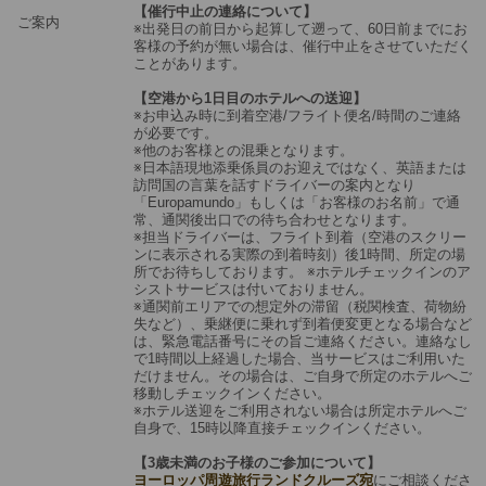
【催行中止の連絡について】
ご案内
※出発日の前日から起算して遡って、60日前までにお
客様の予約が無い場合は、催行中止をさせていただく
ことがあります。
【空港から1日目のホテルへの送迎】
※お申込み時に到着空港/フライト便名/時間のご連絡
が必要です。
※他のお客様との混乗となります。
※日本語現地添乗係員のお迎えではなく、英語または
訪問国の言葉を話すドライバーの案内となり
「Europamundo」もしくは「お客様のお名前」で通
常、通関後出口での待ち合わせとなります。
※担当ドライバーは、フライト到着（空港のスクリー
ンに表示される実際の到着時刻）後1時間、所定の場
所でお待ちしております。 ※ホテルチェックインのア
シストサービスは付いておりません。
※通関前エリアでの想定外の滞留（税関検査、荷物紛
失など）、乗継便に乗れず到着便変更となる場合など
は、緊急電話番号にその旨ご連絡ください。連絡なし
で1時間以上経過した場合、当サービスはご利用いた
だけません。その場合は、ご自身で所定のホテルへご
移動しチェックインください。
※ホテル送迎をご利用されない場合は所定ホテルへご
自身で、15時以降直接チェックインください。
【3歳未満のお子様のご参加について】
ヨーロッパ周遊旅行ランドクルーズ宛
にご相談くださ