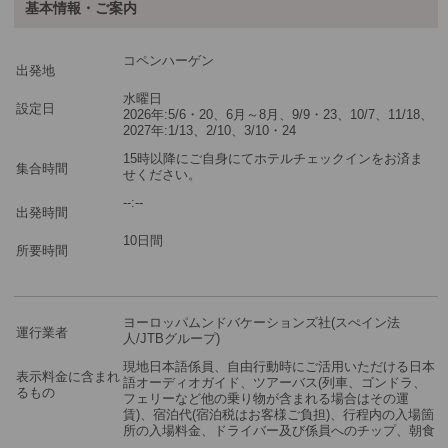
基本情報・ご案内
ご参加可能な年齢
0 歳以上
その他
コペンハーゲン
出発地
最少催行人数
1
水曜日
設定日
2026年:5/6・20、6月～8月、9/9・23、10/7、11/18、
2027年:1/13、2/10、3/10・24
ツアーコード
2606874
15時以降にご自身にてホテルチェックインをお済ま
集合時間
せください。
※3名様参加時＝3名様1室を手配します。
--:--
出発時間
※2名様参加時＝2名様1室を手配します。
※1名様参加時＝1名様1室のを手配します。
10日間
所要時間
※複数のお部屋をご希望の場合は、複数回に分けてショッピングカ
ートに商品をお入れください。
ヨーロッパムンドバケーションズ社(スぺイン法
運行業者
人/JTBグループ)
現地日本語係員、自由行動時にご活用いただける日本
表示料金に含まれ
語オーディオガイド、ツアーバス(列車、ゴンドラ、
るもの
フェリーなど他の乗り物が含まれる場合はその運
賃)、宿泊代(宿泊税はお客様ご負担)、行程内の入場箇
所の入場料金、ドライバー及び係員へのチップ、朝食