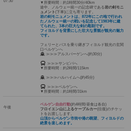
07:30
▼所要時間：約1時間30分/40km
途中、ノルウェー統一の記念碑である
岩の剣モニ
ュメント
(下車)に立ち寄ります。
岩の剣モニュメントは、872年にこの地で行われ
たノルウェー統一の戦いを記念して1983年に建
てられた、3本の巨大な剣の彫刻です。
フィヨルドを背景にした壮大な景観が観光の魅力
です。
フェリーとバスを乗り継ぎフィヨルド観光の玄関
口ベルゲンへ
≫≫≫アルスバーゲンへ(約30分)
≫≫≫サンビバへ
▼所要時間：約2時間/115km
≫≫≫ハルハイムへ(約45分)
≫≫≫ベルゲンへ
▼所要時間：約1時間/31km
ベルゲン自由行動
(約4時間/昼食は各自)
午後
フロイエン山に上るケーブルカー
(往復)のチケッ
トをお渡しします。
山頂からベルゲン市街や港の眺望、フィヨルドの
絶景を楽しめます。