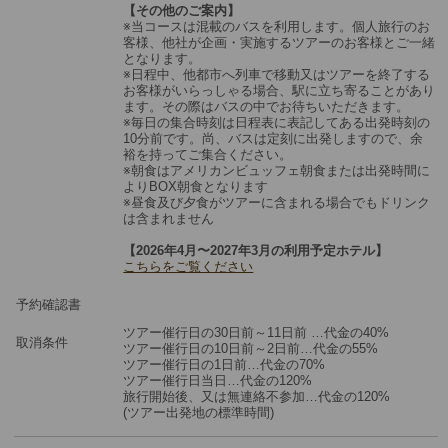
【その他のご案内】
※当コースは混載のバスを利用します。個人旅行のお
客様、他社が企画・実施するツアーのお客様とご一緒
となります。
※日程中、他都市へ列車で移動又はツアーを終了する
お客様がいらっしゃる場合、駅に立ち寄ることがあり
ます。その際はバスの中でお待ちいただきます。
※毎日の集合時刻は日程表に表記してある出発時刻の
10分前です。尚、バスは定刻に出発しますので、余
裕を持ってご集合ください。
※朝食はアメリカンビュッフェ朝食または出発時間に
よりBOX朝食となります
※昼食及び夕食がツアーに含まれる場合でもドリンク
は含まれません
【2026年4月〜2027年3月の利用予定ホテル】
こちらをご覧ください
予約確認書
ツアー催行日の30日前～11日前 …代金の40%
取消条件
ツアー催行日の10日前～2日前…代金の55%
ツアー催行日の1日前…代金の70%
ツアー催行日当日…代金の120%
旅⾏開始後、⼜は無連絡不参加…代金の120%
(ツアー出発地の標準時間)