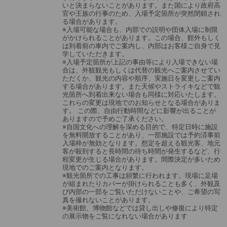
いと決まらないことがあります。また国により政府高
官や王族の行事のため、入場予定箇所が突然閉鎖され
る場合があります。
※入場可能な場合も、内部での説明や団体入場に制限
がかけられることがあります。この場合、館外もしく
は到着前の車内でご案内し、内部はお客様ご自身で見
学していただきます。
※入場予定箇所が上記の事由等により入場できない場
合は、外観観光もしくは代替の観光へご案内させてい
ただくか、観光の内容や順序、実施日を変更しご案内
する場合があります。また天候やストライキなどで観
光箇所へ到着出来ない場合も同様に対応いたします。
これらの変更は現地でのお知らせとなる場合がありま
す。 この際、自由行動時間などに影響が出ることが
ありますので予めご了承ください。
※自国文化への理解を深める目的で、特定日時に施設
を無料開放することがあり、一部施設では予約済事前
入場枠が無効となります。想定を超える観光客、地元
客が殺到すると長時間の待ち時間が発生するなど、行
程変更が生じる場合があります。間際決定が多いため
現地でのご案内となります。
※観光箇所での工事は頻繁に行われます。現場に足場
が組まれたりカバーが掛けられることも多く、外観及
び内部の一部をご覧いただけないことや、ご希望の写
真を撮れないことがあります。
※美術館、博物館などでは貸し出しや修復により特定
の展示物をご覧になれない場合があります