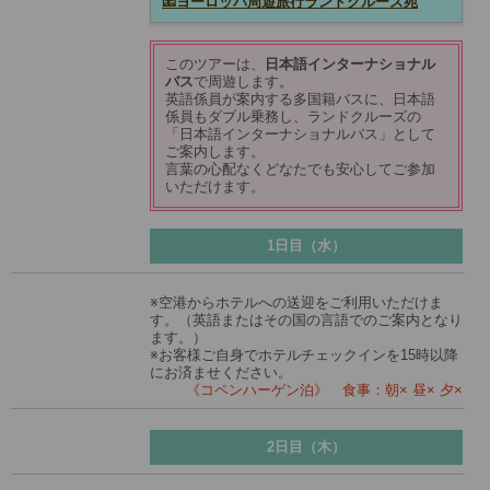
📧ヨーロッパ周遊旅行ランドクルーズ宛
このツアーは、
日本語インターナショナル
バス
で周遊します。
英語係員が案内する多国籍バスに、日本語
係員もダブル乗務し、ランドクルーズの
「日本語インターナショナルバス」として
ご案内します。
言葉の心配なくどなたでも安心してご参加
いただけます。
1日目（水）
※空港からホテルへの送迎をご利用いただけま
す。（英語またはその国の言語でのご案内となり
ます。）
※お客様ご自身でホテルチェックインを15時以降
にお済ませください。
《コペンハーゲン泊》 食事：朝× 昼× 夕×
2日目（木）