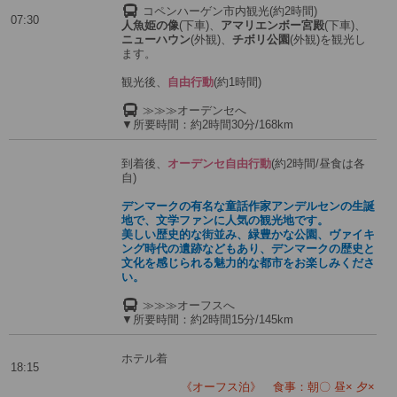
コペンハーゲン市内観光(約2時間)
07:30
人魚姫の像
(下車)、
アマリエンボー宮殿
(下車)、
ニューハウン
(外観)、
チボリ公園
(外観)を観光し
ます。
観光後、
自由行動
(約1時間)
≫≫≫オーデンセへ
▼所要時間：約2時間30分/168km
到着後、
オーデンセ自由行動
(約2時間/昼食は各
自)
デンマークの有名な童話作家アンデルセンの生誕
地で、文学ファンに人気の観光地です。
美しい歴史的な街並み、緑豊かな公園、ヴァイキ
ング時代の遺跡などもあり、デンマークの歴史と
文化を感じられる魅力的な都市をお楽しみくださ
い。
≫≫≫オーフスへ
▼所要時間：約2時間15分/145km
ホテル着
18:15
《オーフス泊》 食事：朝〇 昼× 夕×