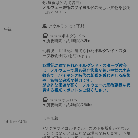
分/昼食は船内で各自)
ノルウェー屈指のフィヨルド
の美しい景色をお楽
しみください。
アウルランにて下船
午後
≫≫≫ボルグンドへ
▼所要時間：約1時間/52km
到着後、12世紀に建てられた
ボルグンド・スタ
ーブ教会
(外観)を訪れます。
12世紀に建てられたボルグンド・スターブ教会
は、ノルウェーで最も保存状態が良い中世の木造
教会で、バイキング時代の影響を感じさせる装飾
や、独特な尖塔が魅力です。
歴史的な価値が高く、ノルウェーの宗教建築を代
表する観光スポットをご覧ください。
≫≫≫オスロへ
▼所要時間：約4時間/260km
ホテル着
19:15～20:15
※ソグネフィヨルドクルーズの下船場所がアウル
ランではなくフロムとなる場合があります。下船