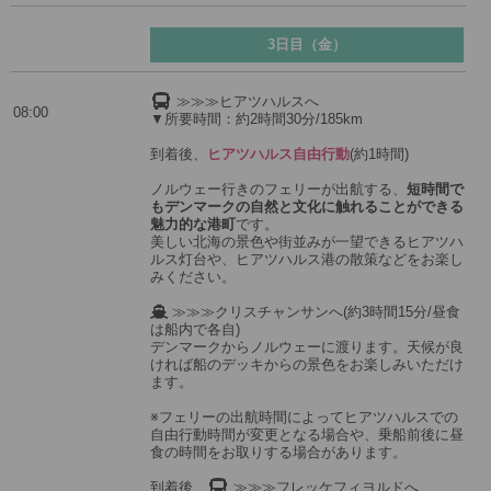
3日目（金）
≫≫≫ヒアツハルスへ
08:00
▼所要時間：約2時間30分/185km
到着後、
ヒアツハルス自由行動
(約1時間)
ノルウェー行きのフェリーが出航する、
短時間で
もデンマークの自然と文化に触れることができる
魅力的な港町
です。
美しい北海の景色や街並みが一望できるヒアツハ
ルス灯台や、ヒアツハルス港の散策などをお楽し
みください。
≫≫≫クリスチャンサンへ(約3時間15分/昼食
は船内で各自)
デンマークからノルウェーに渡ります。天候が良
ければ船のデッキからの景色をお楽しみいただけ
ます。
※フェリーの出航時間によってヒアツハルスでの
自由行動時間が変更となる場合や、乗船前後に昼
食の時間をお取りする場合があります。
到着後、
≫≫≫フレッケフィヨルドへ