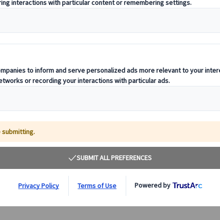
マドリード半日プライベートツアー｜観光＆ショッ
【プラ
ピングを自由に楽しむ（日本語ガイド付き）
3美術
本語ガ
プライベートな日本語ガイド付きでマドリードを3時間満
世界的
喫！観光スポットやショッピングを自由にアレンジできる
術セン
貸切ツアー。初めてのスペイン旅行でも安心、安全なホテ
ツアー
ル送迎付き！
トも含
70.00 EUR
観光。
詳細を見る
毎日
水～
約3時間
約
12/2
閉館日