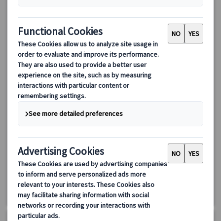
アウシュヴィッツ･ビルケナウ博物館 プライベート1日観光
（日本語公認ガイド付き、専用車プランまたは公共交通機関プ
ラン）
世界遺産に登録されている、ポーランドの歴史でもっとも重要な
場所の一つアウシュヴィッツ・ビルケナウ博物館を訪れます。第
二次世界大戦中、ナチスの強制収容所として、ヨーロッパ中から
150万人以上の人々が移送され殺害された場所と言われる人類の負
155.00 EUR
の遺産です。専用車で移動し、日本語ガイドも同行いたしますの
で、安心して観光できます。
詳細を見る
毎日(11/1・11、12/24～26、1/1・6、 3/28・29を除く)
【専用車付きプラン】約6時間
【公共交通機関利用プラン】約8時間