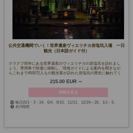
公共交通機関でいく！世界遺産ヴィエリチカ岩塩坑入場 一日
観光（日本語ガイド付）
クラクフ郊外にある世界遺産のヴィエリチカの岩塩坑を訪れまし
ょう。専用車で快適に移動し、現地ガイドによる案内を聞きなが
らこれまで4500万人もの観光客が訪れた岩塩坑の歴史に触れてく
ださい。
215.00 EUR
詳細を見る
毎日(5/1・3・24、6/4、8/15、11/11、12/24～26、1/1・6、
約7時間
3/29を除く)