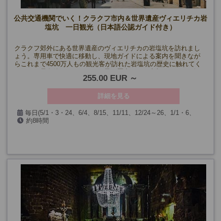
公共交通機関でいく！クラクフ市内＆世界遺産ヴィエリチカ岩
塩坑 一日観光（日本語公認ガイド付き）
クラクフ郊外にある世界遺産のヴィエリチカの岩塩坑を訪れまし
ょう。専用車で快適に移動し、現地ガイドによる案内を聞きなが
らこれまで4500万人もの観光客が訪れた岩塩坑の歴史に触れてく
ださい。昼食後はポーランドで最も歴史のある古都クラクフの観
255.00 EUR
光を日本語ガイドのご案内でお楽しみください。ポーランド王国
の首都であった町の歴史に触れ、旧市街、ヴァヴェル城、聖マリ
ア教会など主だった観光箇所へご案内いたします。
詳細を見る
毎日(5/1・3・24、6/4、8/15、11/11、12/24～26、1/1・6、
約8時間
3/29を除く)