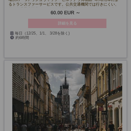
るトランスファーサービスです。公共交通機関では行きにくい、
第二次世界大戦中、ナチスの強制収容所として、ヨーロッパ中か
60.00 EUR
ら150万人以上の人々が移送され殺害された場所と言われる、凄惨
な歴史を伝える博物館のある地へ、専用車にてご案内いたしま
す。到着後は出発時間まで博物館などを自由にご見学ください。
詳細を見る
毎日（12/25、1/1、 3/28を除く)
約6時間