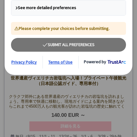
世界遺産ヴィエリチカ岩塩坑へ入場！プライベート午後観光
（日本語公認ガイド、専用車付）
クラクフ郊外にある世界遺産のヴィエリチカの岩塩坑を訪れまし
ょう。専用車で快適に移動し、現地ガイドによる案内を聞きなが
らこれまで4500万人もの観光客が訪れた岩塩坑の歴史に触れてく
ださい。観光の後、専用車でホテルまでお送りします。
140.00 EUR
詳細を見る
毎日（8/15、11/1・11、12/24～26、1/1・6、 3/28・29を除