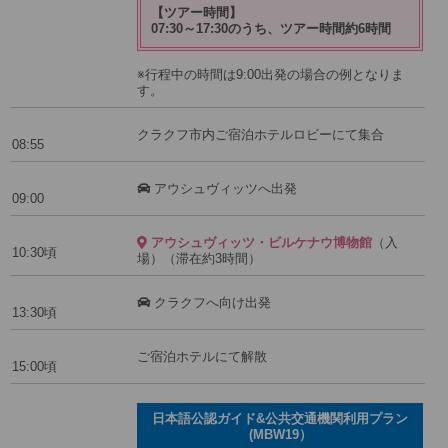
【ツアー時間】
07:30～17:30のうち、ツアー時間約6時間
※行程中の時間は9:00出発の場合の例となりま
す。
クラクフ市内ご宿泊ホテルロビーにて集合
08:55
アウシュヴィッツへ出発
09:00
アウシュヴィッツ・ビルケナウ博物館
（入
10:30頃
場）（滞在約3時間）
クラクフへ向け出発
13:30頃
ご宿泊ホテルにて解散
15:00頃
日本語公認ガイド&公共交通機関利用プラン
(MBW19）