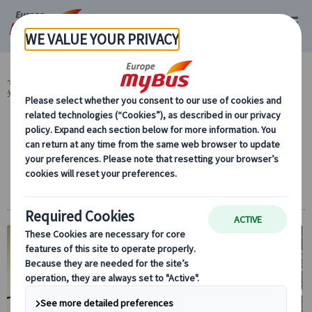
マイバス・ヨーロッパ
ポーランド (17)
クラクフ (10)
ポーランド地方観
光 (5)
アウシュヴィッツ･ビルケナウ博物館 プライ
ベート1日観光（日本語公認ガイド付き、専
用車プランまたは公共交通機関プラン）