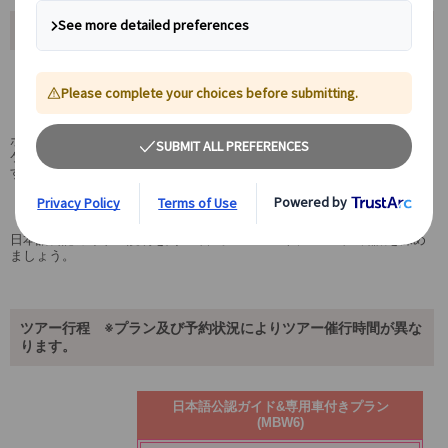
ツアーポイント
世界遺産アウシュヴィッツ・ビルケナウ博物館
へ入場
ポーランドの歴史でもっとも重要な場所の一つアウシュヴィッツ・ビル
ケナウ博物館へ訪れ、ホロコーストや第二次世界大戦の歴史に触れま
す。
日本語公認ガイドもご一緒致します
日本語公認ガイドの説明を聞いて、ホロコーストについての知識を深め
ましょう。
ツアー行程 ※プラン及び予約状況によりツアー催行時間が異な
ります。
日本語公認ガイド&専用車付きプラン
(MBW6)