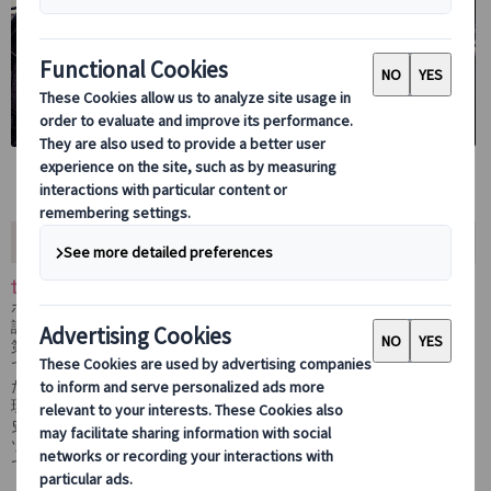
おすすめポイント
世界遺産アウシュヴィッツ・ビルケナウ博物館を訪れる歴史ツアー
ポーランドの世界遺産「アウシュヴィッツ・ビルケナウ博物館」を
訪れる歴史観光ツアーです。
第二次世界大戦中、ナチス・ドイツによって設置された強制収容所
で、ヨーロッパ各地から150万人以上の人々が移送され命を落とし
た場所として知られています。
現在はホロコーストの記憶を後世に伝える博物館として、人類の歴
史を学ぶ重要な場所となっています。
ツアーでは日本語公認ガイドが同行し、専用車または公共交通機関
で移動しながら、歴史的背景などについて詳しくご案内します。