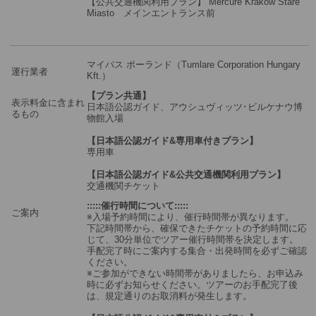
【公共交通機関利用プラン】 Mercure Krakow Stare
Miasto メインエントランス前
マイバス ポーランド（Tumlare Corporation Hungary
運行業者
Kft.）
【プラン共通】
表示料金に含まれ
日本語公認ガイド、アウシュヴィッツ･ビルケナウ博
るもの
物館入場
【日本語公認ガイド&専用車付きプラン】
専用車
【日本語公認ガイド&公共交通機関利用プラン】
交通機関チケット
:::::催行時間について:::::
ご案内
※入場予約時間により、催行時間帯が異なります。
下記時間帯から、確保できたチケットの予約時間に応
じて、30分単位でツアー催行時間帯を決定します。
手配完了時にご案内する集合・出発時間を必ずご確認
ください。
※ご参加ができない時間帯がありましたら、お申込み
時に必ずお知らせください。ツアーのお手配完了後
は、規定通りのお取消料が発生します。