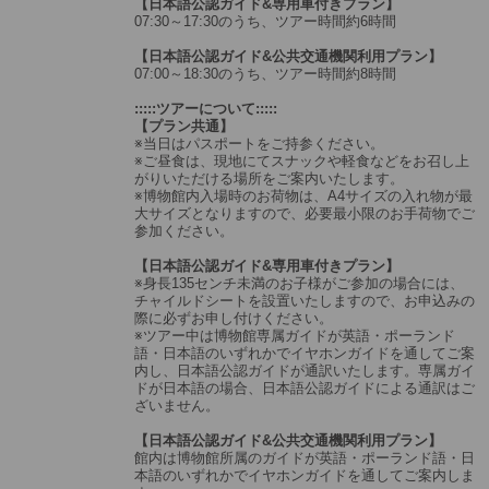
【日本語公認ガイド&専用車付きプラン】
07:30～17:30のうち、ツアー時間約6時間
【日本語公認ガイド&公共交通機関利用プラン】
07:00～18:30のうち、ツアー時間約8時間
:::::ツアーについて:::::
【プラン共通】
※当日はパスポートをご持参ください。
※ご昼食は、現地にてスナックや軽食などをお召し上
がりいただける場所をご案内いたします。
※博物館内入場時のお荷物は、A4サイズの入れ物が最
大サイズとなりますので、必要最小限のお手荷物でご
参加ください。
【日本語公認ガイド&専用車付きプラン】
※身長135センチ未満のお子様がご参加の場合には、
チャイルドシートを設置いたしますので、お申込みの
際に必ずお申し付けください。
※ツアー中は博物館専属ガイドが英語・ポーランド
語・日本語のいずれかでイヤホンガイドを通してご案
内し、日本語公認ガイドが通訳いたします。専属ガイ
ドが日本語の場合、日本語公認ガイドによる通訳はご
ざいません。
【日本語公認ガイド&公共交通機関利用プラン】
館内は博物館所属のガイドが英語・ポーランド語・日
本語のいずれかでイヤホンガイドを通してご案内しま