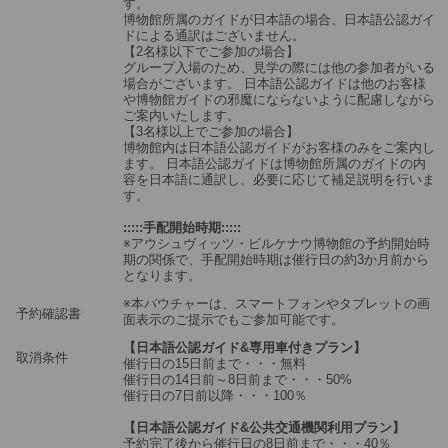
す。
博物館所属のガイドが日本語の場合、日本語公認ガイ
ドによる通訳はございません。
【2名様以下でご参加の場合】
グループ入場のため、見学の際には他の参加者がいる
場合がございます。 日本語公認ガイドは他のお客様
や博物館ガイドの邪魔にならないように配慮しながら
ご案内いたします。
【3名様以上でご参加の場合】
博物館内は日本語公認ガイドがお客様のみをご案内し
ます。 日本語公認ガイドは博物館所属のガイドの内
容を日本語に通訳し、必要に応じて補足説明を行いま
す。
:::::手配開始時期:::::
※アウシュヴィッツ・ビルケナウ博物館の予約開始時
期の関係で、手配開始時期は催行日の約3か月前から
となります。
※本バウチャーは、スマートフォンやタブレットの画
予約確認書
面表示のご提示でもご参加可能です。
【日本語公認ガイド&専用車付きプラン】
取消条件
催行日の15日前まで・・・無料
催行日の14日前～8日前まで・・・50%
催行日の7日前以降・・・100％
【日本語公認ガイド&公共交通機関利用プラン】
予約完了後から催行日の8日前まで・・・40％