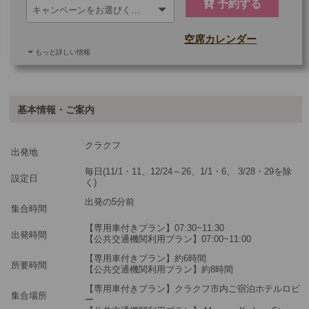
予約する
空席カレンダー
もっと詳しい情報
ご参加可能な年齢
0 歳以上
その他
基本情報・ご案内
最少催行人数
1
クラクフ
ツアーコード
MBW19
出発地
毎日(11/1・11、12/24～26、1/1・6、 3/28・29を除
設定日
く)
※料金：大人・子供2歳以上共通
出発の5分前
集合時間
【専用車付きプラン】07:30~11:30
出発時間
【公共交通機関利用プラン】07:00~11:00
【専用車付きプラン】約6時間
所要時間
【公共交通機関利用プラン】約8時間
【専用車付きプラン】クラクフ市内ご宿泊ホテルロビ
集合場所
ー